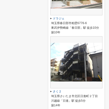
ドラジェ
埼玉県春日部市粕壁6776-6
東武伊勢崎線「春日部」駅 徒歩10分
築10年
さく２
埼玉県さいたま市北区日進町２丁目
川越線「日進」駅 徒歩5分
築14年