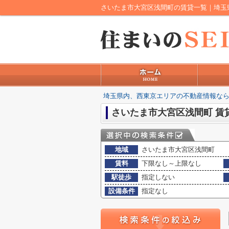
埼玉県内、西東京エリアの不動産情報なら
さいたま市大宮区浅間町 賃
地域
さいたま市大宮区浅間町
賃料
下限なし～上限なし
駅徒歩
指定しない
設備条件
指定なし