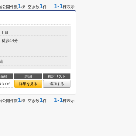
1
1
1-1
当公開件数
棟 空き数
件
棟表示
２丁目
 徒歩14分
造
面積
詳細
検討リスト
9.87㎡
詳細を見る
追加する
1
1
1-1
当公開件数
棟 空き数
件
棟表示