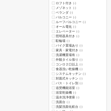
ロフト付き
(-)
メゾネット
(-)
ベランダ
(-)
バルコニー
(-)
ルーフバルコニー
(-)
オール電化
(-)
エレベーター
(-)
照明器具付き
(-)
駐輪場
(-)
バイク置場あり
(-)
家具・家電付き
(-)
洗濯機置場有
(-)
外観タイル張り
(-)
コンロ２口以上
(-)
食器洗い乾燥機
(-)
システムキッチン
(-)
対面式キッチン
(-)
バス・トイレ別
(-)
追焚機能浴室
(-)
浴室乾燥機
(-)
温水洗浄便座
(-)
洗面台
(-)
洗髪洗面化粧台
(-)