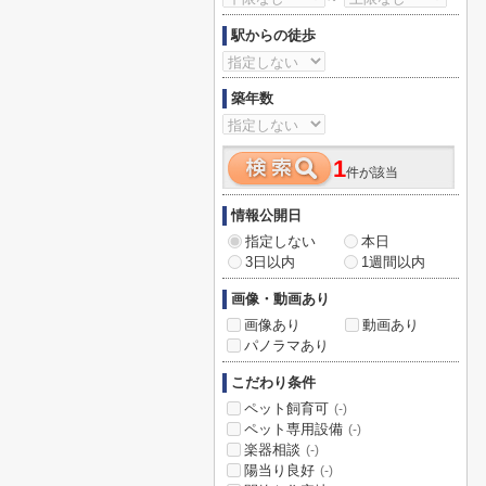
駅からの徒歩
築年数
1
件が該当
情報公開日
指定しない
本日
3日以内
1週間以内
画像・動画あり
画像あり
動画あり
パノラマあり
こだわり条件
ペット飼育可
(-)
ペット専用設備
(-)
楽器相談
(-)
陽当り良好
(-)