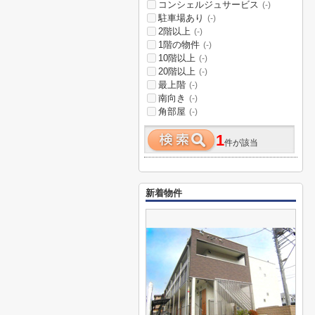
コンシェルジュサービス
(-)
駐車場あり
(-)
2階以上
(-)
1階の物件
(-)
10階以上
(-)
20階以上
(-)
最上階
(-)
南向き
(-)
角部屋
(-)
1
件が該当
新着物件