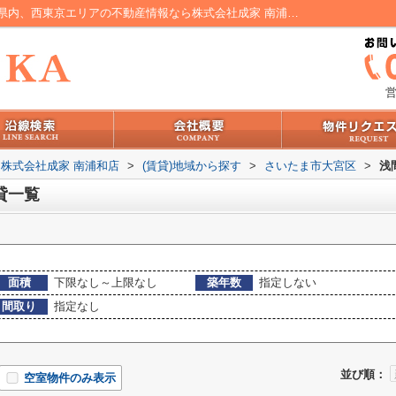
さいたま市大宮区浅間町の賃貸一覧｜埼玉県内、西東京エリアの不動産情報なら株式会社成家 南浦和店
営
株式会社成家 南浦和店
>
(賃貸)地域から探す
>
さいたま市大宮区
>
浅
貸一覧
面積
下限なし～上限なし
築年数
指定しない
間取り
指定なし
並び順：
空室物件のみ表示