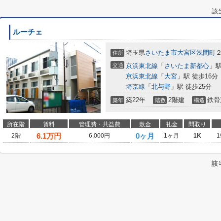
該
ルーチェ
埼玉県
さいたま市大宮区
浅間町
住所
交通
京浜東北線
「
さいたま新都心
」駅
京浜東北線
「
大宮
」駅 徒歩16分
埼京線
「
北与野
」駅 徒歩25分
築22年
2階建
鉄骨
築年
階数
構造
所在階
賃料
管理費・共益費
敷金
礼金
間取り
6.1
万円
0ヶ月
2階
6,000円
1ヶ月
1K
1
該