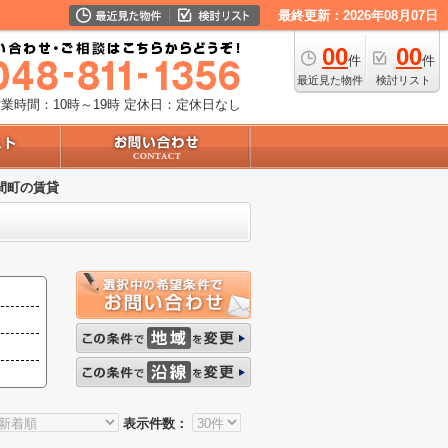
最終更新：2026年08月07日
00
00
件
件
最近見た物件
検討リスト
業時間：10時～19時
定休日：定休日なし
間町の賃貸
表示件数：