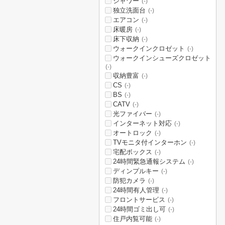
シャワー
(-)
独立洗面台
(-)
エアコン
(-)
床暖房
(-)
床下収納
(-)
ウォークインクロゼット
(-)
ウォークインシューズクロゼット
(-)
収納豊富
(-)
CS
(-)
BS
(-)
CATV
(-)
光ファイバー
(-)
インターネット対応
(-)
オートロック
(-)
TVモニタ付インターホン
(-)
宅配ボックス
(-)
24時間緊急通報システム
(-)
ディンプルキー
(-)
防犯カメラ
(-)
24時間有人管理
(-)
フロントサービス
(-)
24時間ゴミ出し可
(-)
住戸内覧可能
(-)