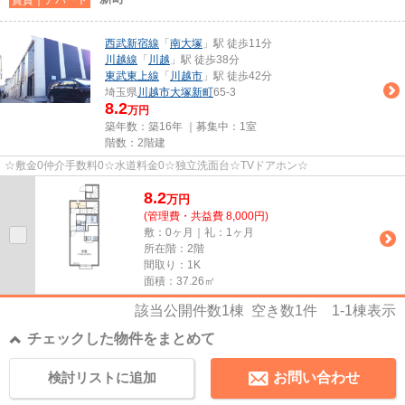
西武新宿線
「
南大塚
」駅 徒歩11分
川越線
「
川越
」駅 徒歩38分
東武東上線
「
川越市
」駅 徒歩42分
埼玉県
川越市
大塚新町
65-3
8.2
万円
築年数：築16年 ｜募集中：
1室
階数：2階建
☆敷金0仲介手数料0☆水道料金0☆独立洗面台☆TVドアホン☆
8.2
万
円
(管理費・共益費 8,000円)
敷：0ヶ月｜礼：1ヶ月
所在階：2階
間取り：1K
面積：37.26㎡
該当公開件数
1
棟 空き数
1
件
1-1
棟表示
チェックした物件をまとめて
検討リストに追加
お問い合わせ