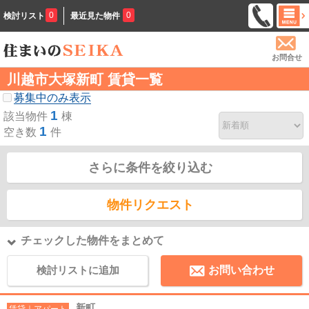
0
0
検討リスト
最近見た物件
お問合せ
川越市大塚新町 賃貸一覧
募集中のみ表示
1
該当物件
棟
1
空き数
件
さらに条件を絞り込む
物件リクエスト
チェックした物件をまとめて
検討リストに追加
お問い合わせ
新町
賃貸｜アパート