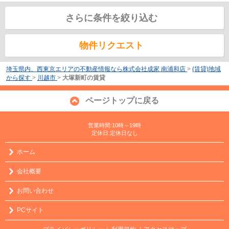
さらに条件を絞り込む
物件リクエスト
埼玉県内、西東京エリアの不動産情報なら株式会社成家 南浦和店
>
(賃貸)地域
から探す
>
川越市
>
大塚新町の賃貸
ページトップに戻る
営業時間:10時～19時
定休日:定休日なし
ホーム
会社概要
お問い合わせ
PCサイト