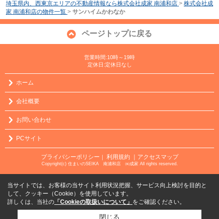
埼玉県内、西東京エリアの不動産情報なら株式会社成家 南浦和店
>
株式会社成
家 南浦和店の物件一覧
>
サンハイムかわなか
ページトップに戻る
営業時間:10時～19時
定休日:定休日なし
ホーム
会社概要
お問い合わせ
PCサイト
プライバシーポリシー
利用規約
｜アクセスマップ
｜
Copyright(c) 住まいのSEIKA 南浦和店 ㈱成家 All rights reserved.
当サイトでは、お客様の当サイト利用状況把握、サービス向上検討を目的と
して、クッキー（Cookie）を使用しています。
詳しくは、当社の
「Cookieの取扱いについて」
をご確認ください。
閉じる