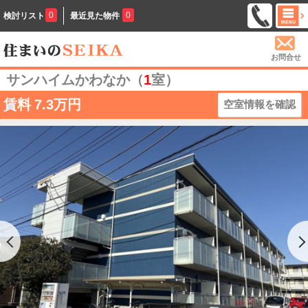
0
0
検討リスト
最近見た物件
お問合せ
サンハイムかわなか（
1
室）
賃料
7.3万円
空室情報を確認