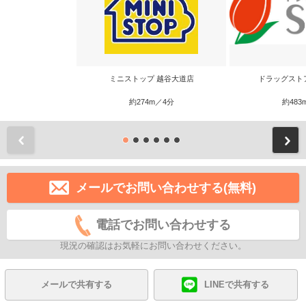
ミニストップ 越谷大道店
ドラッグスト
約274m／4分
約483
前
メールでお問い合わせする(無料)
電話でお問い合わせする
現況の確認はお気軽にお問い合わせください。
メールで共有する
LINEで共有する