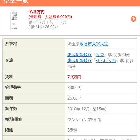
空室一覧
7.3
万
円
(管理費・共益費 8,000円)
敷：0ヶ月｜礼：1ヶ月
1階 / 1K / 26.08㎡
所在地
埼玉県
越谷市
大字大道
東武伊勢崎線
「
大袋
」駅 徒歩23分
交通
東武伊勢崎線
「
せんげん台
」駅 徒歩
26分
賃料
7.3万円
管理費等
8,000円
面積
26.08㎡
築年数
2010年 12月 (築15年)
種別/構造
マンション/鉄骨造
階建
3階建