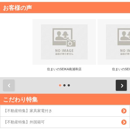
お客様の声
住まいのSEIKA南浦和店
住まいのSE
前
こだわり特集
【不動産特集】家具家電付き
【不動産特集】外国籍可