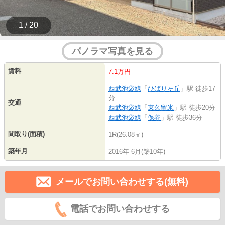
1 / 20
パノラマ写真を見る
賃料
7.1万円
西武池袋線
「
ひばりヶ丘
」駅 徒歩17
分
交通
西武池袋線
「
東久留米
」駅 徒歩20分
西武池袋線
「
保谷
」駅 徒歩36分
間取り(面積)
1R(26.08㎡)
築年月
2016年 6月(築10年)
メールでお問い合わせする(無料)
電話でお問い合わせする