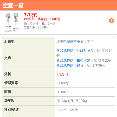
空室一覧
7.1
万
円
(管理費・共益費 6,000円)
敷：0ヶ月｜礼：1ヶ月
2階 / 1R / 26.08㎡
所在地
埼玉県
新座市
栗原
１丁目
西武池袋線
「
ひばりヶ丘
」駅 徒歩17
分
交通
西武池袋線
「
東久留米
」駅 徒歩20分
西武池袋線
「
保谷
」駅 徒歩36分
賃料
7.1万円
管理費等
6,000円
面積
26.08㎡
築年数
2016年 6月 (築10年)
種別/構造
アパート/木造