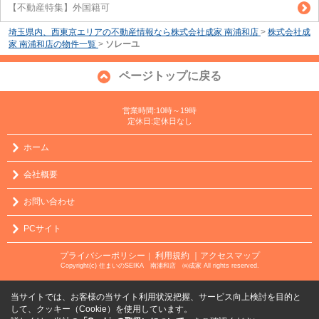
【不動産特集】外国籍可
埼玉県内、西東京エリアの不動産情報なら株式会社成家 南浦和店
>
株式会社成
家 南浦和店の物件一覧
>
ソレーユ
ページトップに戻る
営業時間:10時～19時
定休日:定休日なし
ホーム
会社概要
お問い合わせ
PCサイト
プライバシーポリシー
利用規約
｜アクセスマップ
｜
Copyright(c) 住まいのSEIKA 南浦和店 ㈱成家 All rights reserved.
当サイトでは、お客様の当サイト利用状況把握、サービス向上検討を目的と
して、クッキー（Cookie）を使用しています。