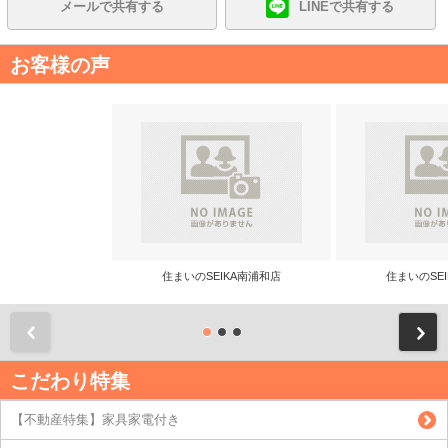
メールで共有する
LINEで共有する
お客様の声
住まいのSEIKA南浦和店
住まいのSE
前
こだわり特集
【不動産特集】家具家電付き