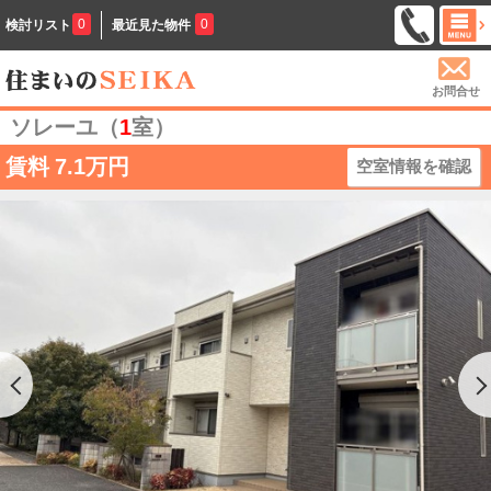
0
0
検討リスト
最近見た物件
お問合せ
ソレーユ（
1
室）
賃料
7.1万円
空室情報を確認