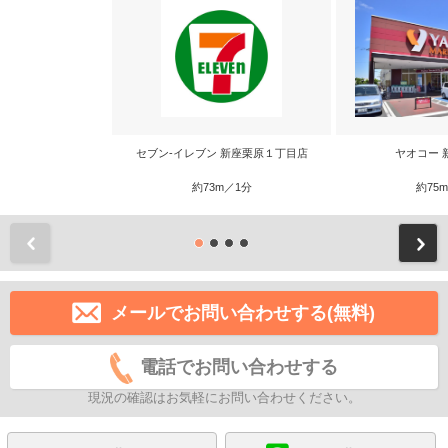
セブン-イレブン 新座栗原１丁目店
ヤオコー 
約73m／1分
約75
前
メールでお問い合わせする(無料)
電話でお問い合わせする
現況の確認はお気軽にお問い合わせください。