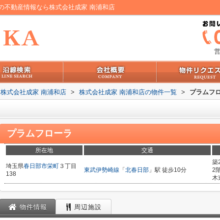
の不動産情報なら株式会社成家 南浦和店
営
株式会社成家 南浦和店
>
株式会社成家 南浦和店の物件一覧
>
プラムフ
プラムフローラ
所在地
交通
築
埼玉県
春日部市
栄町
３丁目
東武伊勢崎線
「
北春日部
」駅 徒歩10分
2
138
木
物件情報
周辺施設