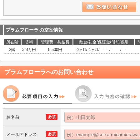
プラムフローラ
の空室情報
所在階
賃料
管理費・共益費
敷金/礼金/保証金/償却/敷引
2階
3.8万円
5,500円
/
/
/
/
0ヶ月
1ヶ月
-
-
-
プラムフローラ
へのお問い合わせ
お名前
必須
メールアドレス
必須