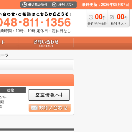
最終更新：2026年08月07日
00
00
件
件
最近見た物件
検討リスト
業時間：10時～19時
定休日：定休日なし
ローラ
建物
空室情報へ
27年
階建
造