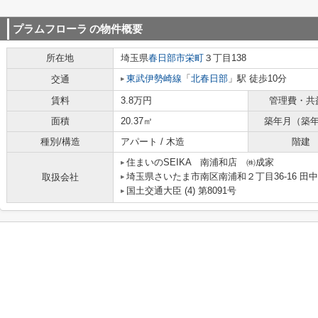
プラムフローラ
の物件概要
所在地
埼玉県
春日部市
栄町
３丁目138
東武伊勢崎線
「
北春日部
」駅 徒歩10分
交通
賃料
3.8万円
管理費・共
面積
20.37㎡
築年月（築
種別/構造
アパート / 木造
階建
住まいのSEIKA 南浦和店 ㈱成家
埼玉県さいたま市南区南浦和２丁目36-16 田
取扱会社
国土交通大臣 (4) 第8091号