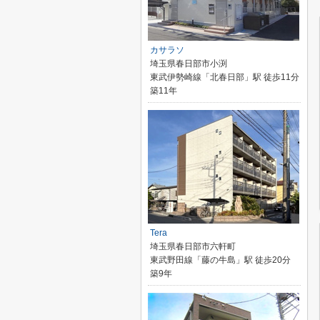
カサラソ
埼玉県春日部市小渕
東武伊勢崎線「北春日部」駅 徒歩11分
築11年
Tera
埼玉県春日部市六軒町
東武野田線「藤の牛島」駅 徒歩20分
築9年