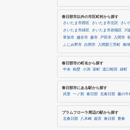
春日部市以外の市区町村から探す
さいたま市西区
さいたま市北区
さい
さいたま市緑区
さいたま市岩槻区
川
草加市
越谷市
蕨市
戸田市
入間市
ふじみ野市
白岡市
入間郡三芳町
南
春日部市の町名から探す
中央
粕壁
小渕
栄町
道口蛭田
緑町
春日部市にある駅から探す
武里
一ノ割
春日部
北春日部
藤の牛
プラムフローラ周辺の駅から探す
北春日部
八木崎
姫宮
春日部
豊春