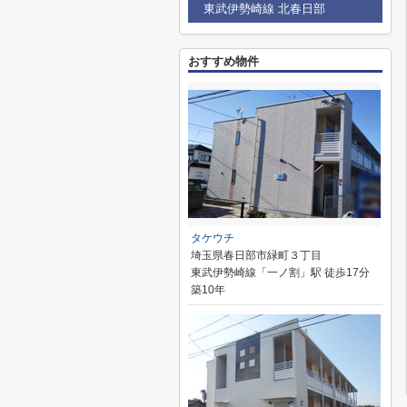
東武伊勢崎線 北春日部
おすすめ物件
タケウチ
埼玉県春日部市緑町３丁目
東武伊勢崎線「一ノ割」駅 徒歩17分
築10年