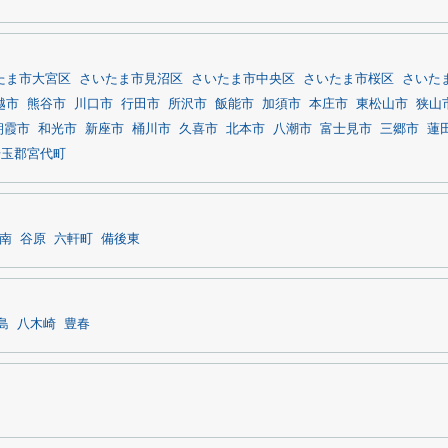
たま市大宮区
さいたま市見沼区
さいたま市中央区
さいたま市桜区
さいた
越市
熊谷市
川口市
行田市
所沢市
飯能市
加須市
本庄市
東松山市
狭山
朝霞市
和光市
新座市
桶川市
久喜市
北本市
八潮市
富士見市
三郷市
蓮
埼玉郡宮代町
南
谷原
六軒町
備後東
島
八木崎
豊春