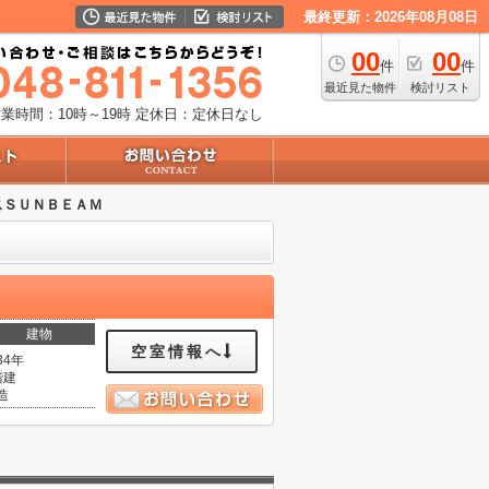
最終更新：2026年08月08日
00
00
件
件
最近見た物件
検討リスト
業時間：10時～19時
定休日：定休日なし
スＳＵＮＢＥＡＭ
建物
空室情報へ
34年
階建
造