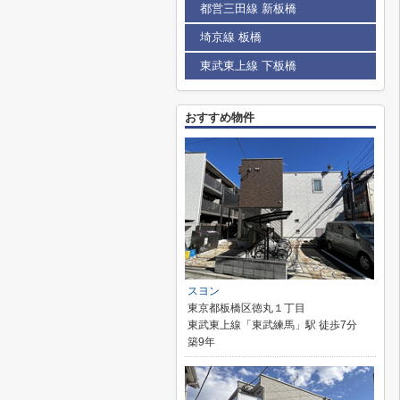
都営三田線 新板橋
埼京線 板橋
東武東上線 下板橋
おすすめ物件
スヨン
東京都板橋区徳丸１丁目
東武東上線「東武練馬」駅 徒歩7分
築9年