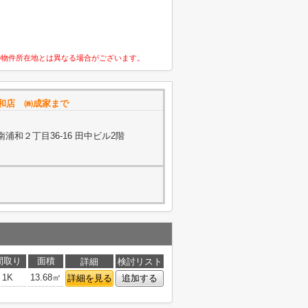
の物件所在地とは異なる場合がございます。
浦和店 ㈱成家まで
浦和２丁目36-16 田中ビル2階
間取り
面積
詳細
検討リスト
1K
13.68㎡
詳細を見る
追加する