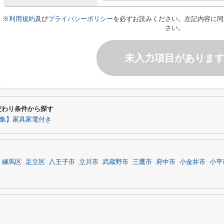
※
利用規約
及び
プライバシーポリシー
を必ずお読みください。左記内容に同
さい。
未入力項目がありま
だわり条件から探す
集】家具家電付き
練馬区
足立区
八王子市
立川市
武蔵野市
三鷹市
府中市
小金井市
小平