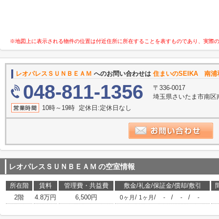
※地図上に表示される物件の位置は付近住所に所在することを表すものであり、実際
レオパレスＳＵＮＢＥＡＭ
へのお問い合わせは
住まいのSEIKA 南
048-811-1356
〒336-0017
埼玉県さいたま市南区南
10時～19時 定休日:定休日なし
レオパレスＳＵＮＢＥＡＭ
の空室情報
所在階
賃料
管理費・共益費
敷金/礼金/保証金/償却/敷引
2階
4.8万円
6,500円
/
/
/
/
0ヶ月
1ヶ月
-
-
-