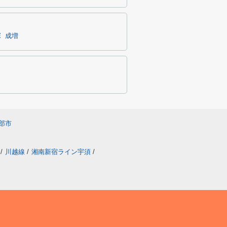
塚
成増
部市
/
川越線
/
湘南新宿ライン宇須
/