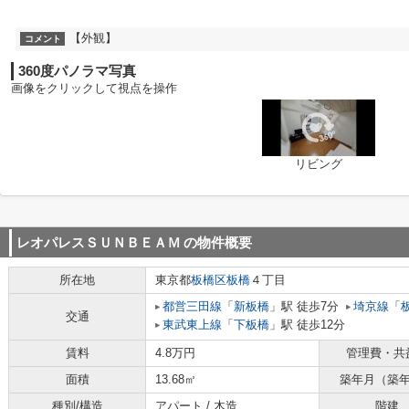
【外観】
コメント
360度パノラマ写真
画像をクリックして視点を操作
リビング
レオパレスＳＵＮＢＥＡＭ
の物件概要
所在地
東京都
板橋区
板橋
４丁目
都営三田線
「
新板橋
」駅 徒歩7分
埼京線
「
交通
東武東上線
「
下板橋
」駅 徒歩12分
賃料
4.8万円
管理費・共
面積
13.68㎡
築年月（築
種別/構造
アパート / 木造
階建