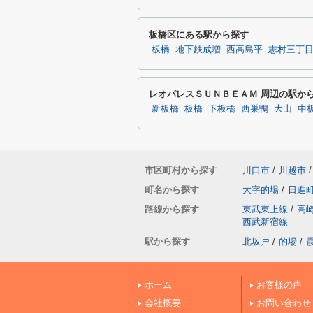
板橋区にある駅から探す
板橋
地下鉄成増
西高島平
志村三丁
レオパレスＳＵＮＢＥＡＭ 周辺の駅か
新板橋
板橋
下板橋
西巣鴨
大山
中
市区町村から探す
川口市
/
川越市
/
町名から探す
大字的場
/
日進
路線から探す
東武東上線
/
高
西武新宿線
駅から探す
北坂戸
/
的場
/
ホーム
お客様の声
会社概要
お問い合わせ