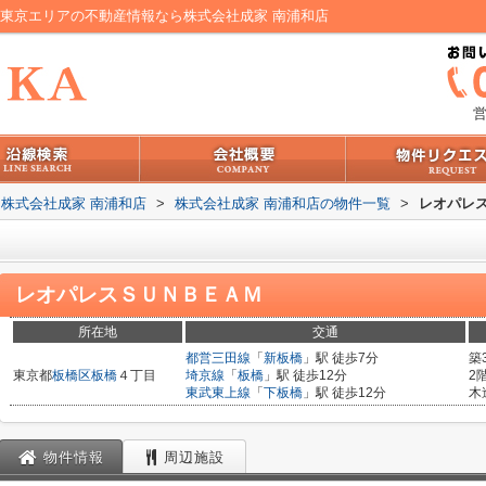
西東京エリアの不動産情報なら株式会社成家 南浦和店
営
株式会社成家 南浦和店
>
株式会社成家 南浦和店の物件一覧
>
レオパレ
レオパレスＳＵＮＢＥＡＭ
所在地
交通
都営三田線
「
新板橋
」駅 徒歩7分
築
東京都
板橋区
板橋
４丁目
埼京線
「
板橋
」駅 徒歩12分
2
東武東上線
「
下板橋
」駅 徒歩12分
木
物件情報
周辺施設