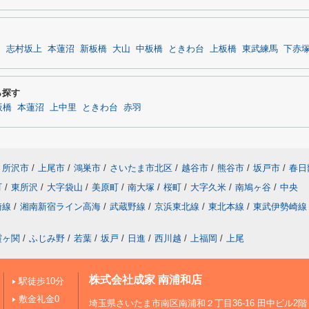
目
志村坂上
本蓮沼
新板橋
大山
中板橋
ときわ台
上板橋
東武練馬
下赤
ら探す
板橋
本蓮沼
上中里
ときわ台
赤羽
所沢市
/
上尾市
/
鴻巣市
/
さいたま市北区
/
越谷市
/
熊谷市
/
坂戸市
/
春日
町
/
東所沢
/
大字袋山
/
美原町
/
南大塚
/
桜町
/
大字久米
/
南鳩ヶ谷
/
中央
崎線
/
湘南新宿ライン高海
/
武蔵野線
/
京浜東北線
/
東北本線
/
東武伊勢崎線
霞ヶ関
/
ふじみ野
/
若葉
/
坂戸
/
日進
/
西川越
/
上福岡
/
上尾
株式会社成家 南浦和店
駅徒歩10分
敷金礼金0
埼玉県さいたま市南区南浦和２丁目36-16 田中ビル2階