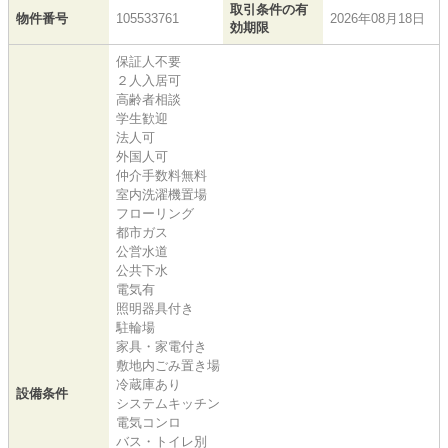
取引条件の有
物件番号
105533761
2026年08月18日
効期限
保証人不要
２人入居可
高齢者相談
学生歓迎
法人可
外国人可
仲介手数料無料
室内洗濯機置場
フローリング
都市ガス
公営水道
公共下水
電気有
照明器具付き
駐輪場
家具・家電付き
敷地内ごみ置き場
冷蔵庫あり
設備条件
システムキッチン
電気コンロ
バス・トイレ別