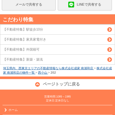
メールで共有する
LINEで共有する
こだわり特集
【不動産特集】駅徒歩10分
【不動産特集】家具家電付き
【不動産特集】外国籍可
【不動産特集】新築・築浅
埼玉県内、西東京エリアの不動産情報なら株式会社成家 南浦和店
>
株式会社成
家 南浦和店の物件一覧
>
西小山
>
202
ページトップに戻る
営業時間:10時～19時
定休日:定休日なし
ホーム