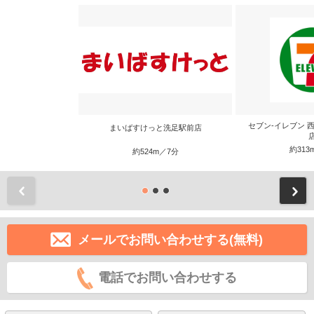
セブン-イレブン 
まいばすけっと洗足駅前店
約313
約524m／7分
前
メールでお問い合わせする(無料)
電話でお問い合わせする