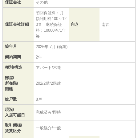
保証会社
その他
初回保証料：月
額利用料100～12
保証会社詳細
向き
0％ 継続保証
南西
料：10000円/1年
毎
築年月
2026年 7月 (新築)
契約期間
2年
種別/構造
アパート/木造
部屋/
所在階/
202/2階/2階建
階建
総戸数
8戸
現況/
完成済み/即時
入居可能日
取引態様/
一般媒介/一般
賃貸区分