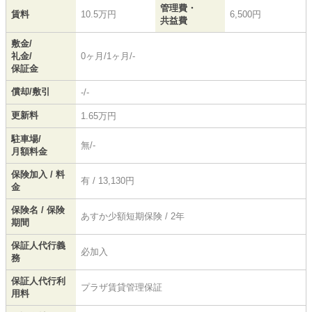
管理費・
賃料
10.5万円
6,500円
共益費
敷金/
礼金/
0ヶ月/1ヶ月/-
保証金
償却/敷引
-/-
更新料
1.65万円
駐車場/
無/-
月額料金
保険加入 / 料
有 / 13,130円
金
保険名 / 保険
あすか少額短期保険 / 2年
期間
保証人代行義
必加入
務
保証人代行利
プラザ賃貸管理保証
用料