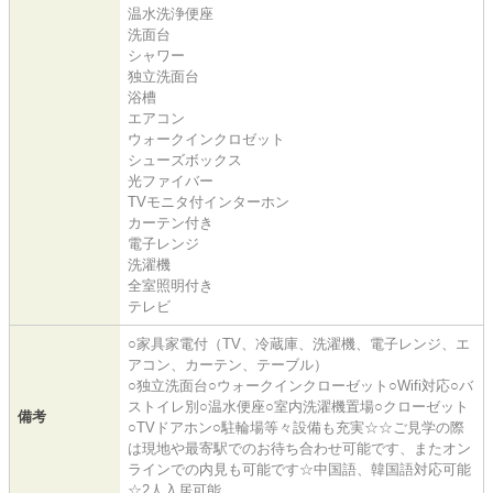
温水洗浄便座
洗面台
シャワー
独立洗面台
浴槽
エアコン
ウォークインクロゼット
シューズボックス
光ファイバー
TVモニタ付インターホン
カーテン付き
電子レンジ
洗濯機
全室照明付き
テレビ
○家具家電付（TV、冷蔵庫、洗濯機、電子レンジ、エ
アコン、カーテン、テーブル）
○独立洗面台○ウォークインクローゼット○Wifi対応○バ
ストイレ別○温水便座○室内洗濯機置場○クローゼット
備考
○TVドアホン○駐輪場等々設備も充実☆☆ご見学の際
は現地や最寄駅でのお待ち合わせ可能です、またオン
ラインでの内見も可能です☆中国語、韓国語対応可能
☆2人入居可能