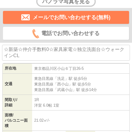
パノラマ写真を見る
メールでお問い合わせする(無料)
電話でお問い合わせする
☆新築☆仲介手数料0☆家具家電☆独立洗面台☆ウォーク
インCL
所在地
東京都
品川区
小山
６丁目26-5
東急目黒線
「
洗足
」駅 徒歩5分
交通
東急目黒線
「
西小山
」駅 徒歩5分
東急目黒線
「
武蔵小山
」駅 徒歩14分
間取り/
1R
詳細
洋室 6.0帖 1室
面積/
バルコニー面
21.02㎡/-
積