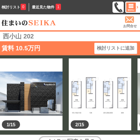
0
1
検討リスト
最近見た物件
お問合せ
西小山 202
賃料
10.5
万円
検討リストに追加
1/15
2/15