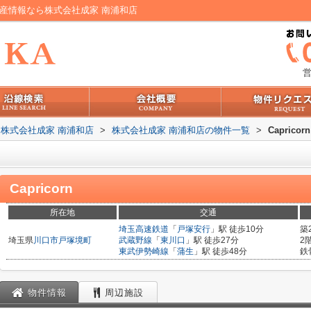
不動産情報なら株式会社成家 南浦和店
営
株式会社成家 南浦和店
>
株式会社成家 南浦和店の物件一覧
>
Capricorn
Capricorn
所在地
交通
埼玉高速鉄道
「
戸塚安行
」駅 徒歩10分
築
埼玉県
川口市
戸塚境町
武蔵野線
「
東川口
」駅 徒歩27分
2
東武伊勢崎線
「
蒲生
」駅 徒歩48分
鉄
物件情報
周辺施設