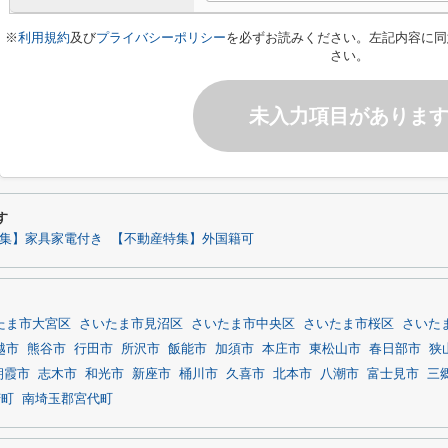
※
利用規約
及び
プライバシーポリシー
を必ずお読みください。左記内容に同
さい。
未入力項目がありま
す
集】家具家電付き
【不動産特集】外国籍可
たま市大宮区
さいたま市見沼区
さいたま市中央区
さいたま市桜区
さいた
越市
熊谷市
行田市
所沢市
飯能市
加須市
本庄市
東松山市
春日部市
狭
朝霞市
志木市
和光市
新座市
桶川市
久喜市
北本市
八潮市
富士見市
三
芳町
南埼玉郡宮代町