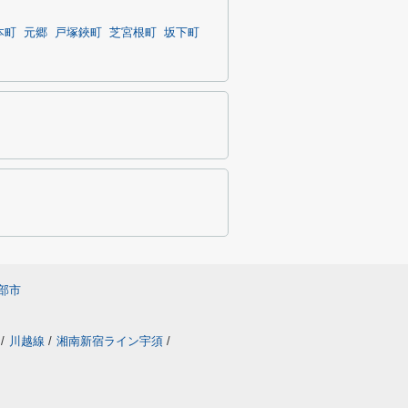
本町
元郷
戸塚鋏町
芝宮根町
坂下町
部市
/
川越線
/
湘南新宿ライン宇須
/