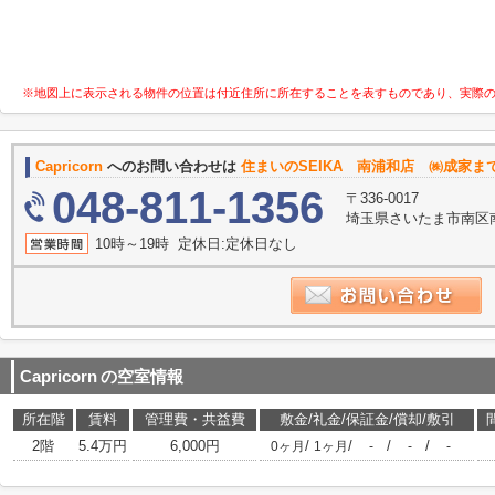
※地図上に表示される物件の位置は付近住所に所在することを表すものであり、実際
Capricorn
へのお問い合わせは
住まいのSEIKA 南浦和店 ㈱成家ま
048-811-1356
〒336-0017
埼玉県さいたま市南区南
10時～19時 定休日:定休日なし
Capricorn
の空室情報
所在階
賃料
管理費・共益費
敷金/礼金/保証金/償却/敷引
2階
5.4万円
6,000円
/
/
/
/
0ヶ月
1ヶ月
-
-
-