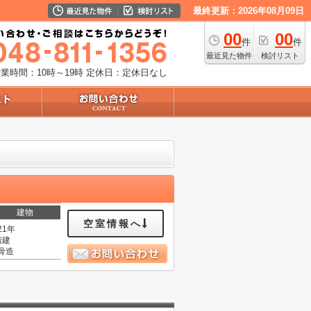
最終更新：2026年08月09日
00
00
件
件
最近見た物件
検討リスト
業時間：10時～19時
定休日：定休日なし
建物
空室情報へ
21年
階建
骨造