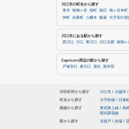
川口市の町名から探す
青木
南鳩ヶ谷
桜町
朝日
鳩ヶ谷本町
仲町
在家町
八幡木
飯塚
大字安行領
川口市にある駅から探す
西川口
川口
東川口
川口元郷
南鳩ヶ
Capricorn周辺の駅から探す
戸塚安行
東川口
蒲生
新井宿
市区町村から探す
川口市
/
川越市
/
町名から探す
大字的場
/
日進
路線から探す
東武東上線
/
高
西武新宿線
駅から探す
北坂戸
/
的場
/