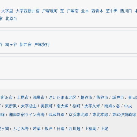
大字里
大字西新井宿
戸塚境町
芝
戸塚南
並木
西青木
芝中田
西川口
家
北原台
谷
鳩ヶ谷
新井宿
戸塚安行
所沢市
/
上尾市
/
鴻巣市
/
さいたま市北区
/
越谷市
/
熊谷市
/
坂戸市
/
春日
町
/
東所沢
/
大字袋山
/
美原町
/
南大塚
/
桜町
/
大字久米
/
南鳩ヶ谷
/
中央
崎線
/
湘南新宿ライン高海
/
武蔵野線
/
京浜東北線
/
東北本線
/
東武伊勢崎線
霞ヶ関
/
ふじみ野
/
若葉
/
坂戸
/
日進
/
西川越
/
上福岡
/
上尾