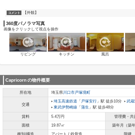
【外観】
コメント
360度パノラマ写真
画像をクリックして視点を操作
リビング
キッチン
風呂
Capricorn
の物件概要
所在地
埼玉県
川口市
戸塚境町
埼玉高速鉄道
「
戸塚安行
」駅 徒歩10分
武蔵
交通
東武伊勢崎線
「
蒲生
」駅 徒歩48分
賃料
5.4万円
管理費・共
面積
19.87㎡
築年月（築
種別/構造
アパート / 鉄骨造
階建