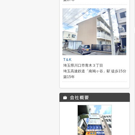
T＆K
埼玉県川口市青木３丁目
埼玉高速鉄道「南鳩ヶ谷」駅 徒歩15分
築15年