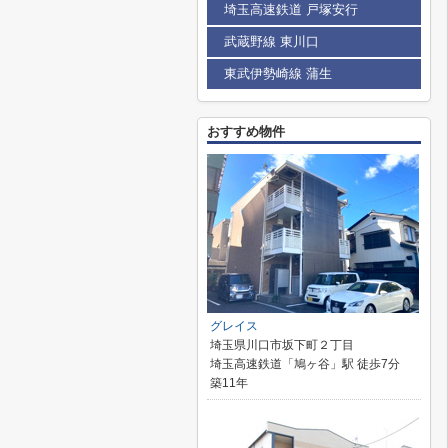
埼玉高速鉄道 戸塚安行
武蔵野線 東川口
東武伊勢崎線 蒲生
おすすめ物件
グレイス
埼玉県川口市坂下町２丁目
埼玉高速鉄道「鳩ヶ谷」駅 徒歩7分
築11年