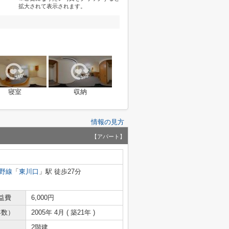
拡大されて表示されます。
寝室
収納
情報の見方
【アパート】
野線
「
東川口
」駅 徒歩27分
益費
6,000円
年数）
2005年 4月 ( 築21年 )
2階建