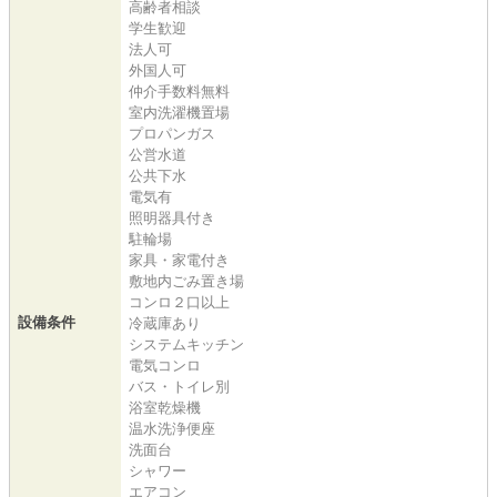
高齢者相談
学生歓迎
法人可
外国人可
仲介手数料無料
室内洗濯機置場
プロパンガス
公営水道
公共下水
電気有
照明器具付き
駐輪場
家具・家電付き
敷地内ごみ置き場
コンロ２口以上
設備条件
冷蔵庫あり
システムキッチン
電気コンロ
バス・トイレ別
浴室乾燥機
温水洗浄便座
洗面台
シャワー
エアコン