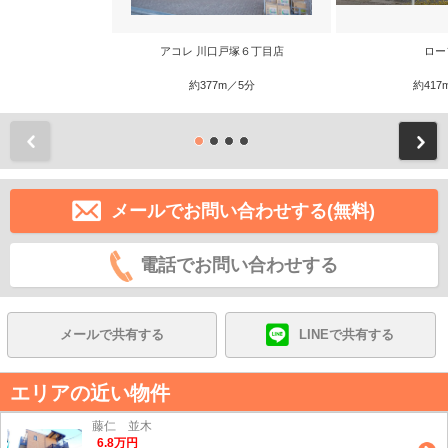
アコレ 川口戸塚６丁目店
ロー
約377m／5分
約417
前
メールでお問い合わせする(無料)
電話でお問い合わせする
メールで共有する
LINEで共有する
エリアの近い物件
藤仁 並木
6.8
万
円