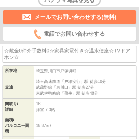
パノラマ写真を見る
メールでお問い合わせする(無料)
電話でお問い合わせする
☆敷金0仲介手数料0☆家具家電付き☆温水便座☆TVドア
ホン☆
所在地
埼玉県
川口市
戸塚境町
埼玉高速鉄道
「
戸塚安行
」駅 徒歩10分
交通
武蔵野線
「
東川口
」駅 徒歩27分
東武伊勢崎線
「
蒲生
」駅 徒歩48分
間取り/
1K
詳細
洋室 7.0帖
面積/
バルコニー面
19.87㎡/-
積