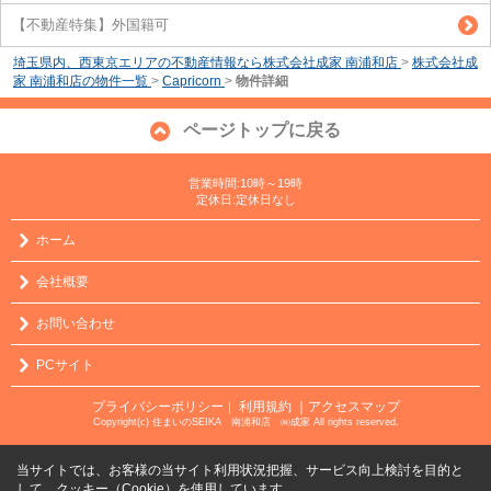
【不動産特集】外国籍可
埼玉県内、西東京エリアの不動産情報なら株式会社成家 南浦和店
>
株式会社成
家 南浦和店の物件一覧
>
Capricorn
>
物件詳細
ページトップに戻る
営業時間:10時～19時
定休日:定休日なし
ホーム
会社概要
お問い合わせ
PCサイト
プライバシーポリシー
利用規約
｜アクセスマップ
｜
Copyright(c) 住まいのSEIKA 南浦和店 ㈱成家 All rights reserved.
当サイトでは、お客様の当サイト利用状況把握、サービス向上検討を目的と
して、クッキー（Cookie）を使用しています。