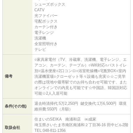
シューズボックス
CATV
光ファイバー
宅配ボックス
カーテン付き
電子レンジ
洗濯機
全室照明付き
テレビ
○家具家電付（TV、冷蔵庫、洗濯機、電子レンジ、エ
アコン、カーテン、テーブル）○Wifi対応○バストイレ
別○温水便座○2口コンロ○浴室乾燥機○宅配BOX○室内
備考
洗濯機置場○クローゼット等々設備も充実☆☆ご見学
の際は現地や最寄駅でのお待ち合わせ可能です、また
オンラインでの内見も可能です☆中国語、韓国語対応
可能☆2人入居可能
退去時清掃代:5万2,250円 鍵交換代:1万6,500円 環境
条件(その他)
維持費:550円（月額）
住まいのSEIKA 南浦和店 ㈱成家
埼玉県さいたま市南区南浦和２丁目36-16 田中ビル2階
取扱会社
TEL:048-811-1356