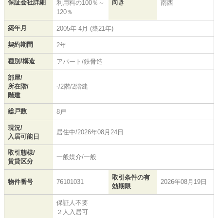
保証会社詳細
向き
利用料の100％～
南西
120％
築年月
2005年 4月 (築21年)
契約期間
2年
種別/構造
アパート/鉄骨造
部屋/
所在階/
-/2階/2階建
階建
総戸数
8戸
現況/
居住中/2026年08月24日
入居可能日
取引態様/
一般媒介/一般
賃貸区分
取引条件の有
物件番号
76101031
2026年08月19日
効期限
保証人不要
２人入居可