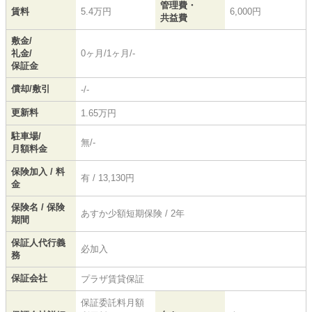
管理費・
賃料
5.4万円
6,000円
共益費
敷金/
礼金/
0ヶ月/1ヶ月/-
保証金
償却/敷引
-/-
更新料
1.65万円
駐車場/
無/-
月額料金
保険加入 / 料
有 / 13,130円
金
保険名 / 保険
あすか少額短期保険 / 2年
期間
保証人代行義
必加入
務
保証会社
プラザ賃貸保証
保証委託料月額