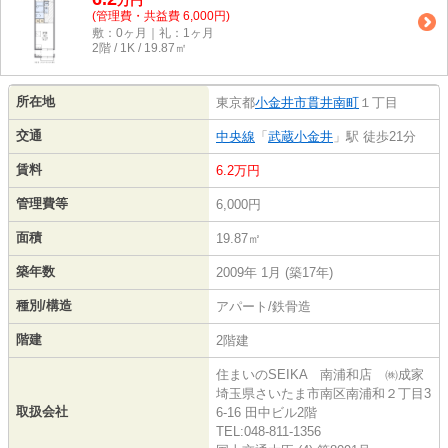
万
円
(管理費・共益費 6,000円)
敷：0ヶ月｜礼：1ヶ月
2階 / 1K / 19.87㎡
所在地
東京都
小金井市
貫井南町
１丁目
交通
中央線
「
武蔵小金井
」駅 徒歩21分
賃料
6.2万円
管理費等
6,000円
面積
19.87㎡
築年数
2009年 1月 (築17年)
種別/構造
アパート/鉄骨造
階建
2階建
住まいのSEIKA 南浦和店 ㈱成家
埼玉県さいたま市南区南浦和２丁目3
取扱会社
6-16 田中ビル2階
TEL:048-811-1356