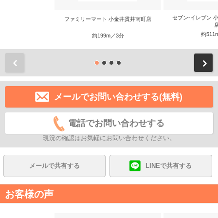
セブン-イレブン 
ファミリーマート 小金井貫井南町店
約511
約199m／3分
前
メールでお問い合わせする(無料)
電話でお問い合わせする
現況の確認はお気軽にお問い合わせください。
メールで共有する
LINEで共有する
お客様の声