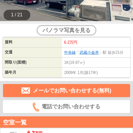
1 / 21
パノラマ写真を見る
賃料
6.2万円
交通
中央線
「
武蔵小金井
」駅 徒歩21分
間取り(面積)
1K(19.87㎡)
築年月
2009年 1月(築17年)
メールでお問い合わせする(無料)
電話でお問い合わせする
空室一覧
6.2