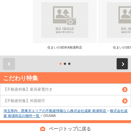
住まいのSEIKA南浦和店
住まいのSE
前
こだわり特集
【不動産特集】家具家電付き
【不動産特集】外国籍可
埼玉県内、西東京エリアの不動産情報なら株式会社成家 南浦和店
>
株式会社成
家 南浦和店の物件一覧
>
OSAWA
ページトップに戻る