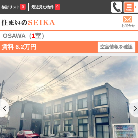
0
0
検討リスト
最近見た物件
お問合せ
OSAWA（
1
室）
賃料
6.2万円
空室情報を確認