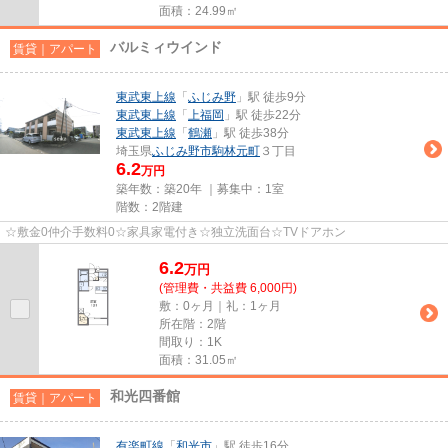
面積：24.99㎡
バルミィウインド
賃貸｜アパート
東武東上線
「
ふじみ野
」駅 徒歩9分
東武東上線
「
上福岡
」駅 徒歩22分
東武東上線
「
鶴瀬
」駅 徒歩38分
埼玉県
ふじみ野市
駒林元町
３丁目
6.2
万円
築年数：築20年 ｜募集中：
1室
階数：2階建
☆敷金0仲介手数料0☆家具家電付き☆独立洗面台☆TVドアホン
6.2
万
円
(管理費・共益費 6,000円)
敷：0ヶ月｜礼：1ヶ月
所在階：2階
間取り：1K
面積：31.05㎡
和光四番館
賃貸｜アパート
有楽町線
「
和光市
」駅 徒歩16分