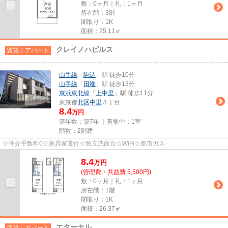
敷：0ヶ月｜礼：1ヶ月
所在階：3階
間取り：1K
面積：25.11㎡
クレイノハピルス
賃貸｜アパート
山手線
「
駒込
」駅 徒歩10分
山手線
「
田端
」駅 徒歩13分
京浜東北線
「
上中里
」駅 徒歩11分
東京都
北区
中里
３丁目
8.4
万円
築年数：築7年 ｜募集中：
1室
階数：2階建
☆仲介手数料0☆家具家電付☆独立洗面台☆WiFi☆都市ガス
8.4
万
円
(管理費・共益費 5,500円)
敷：0ヶ月｜礼：1ヶ月
所在階：1階
間取り：1K
面積：26.37㎡
エターナル
賃貸｜アパート