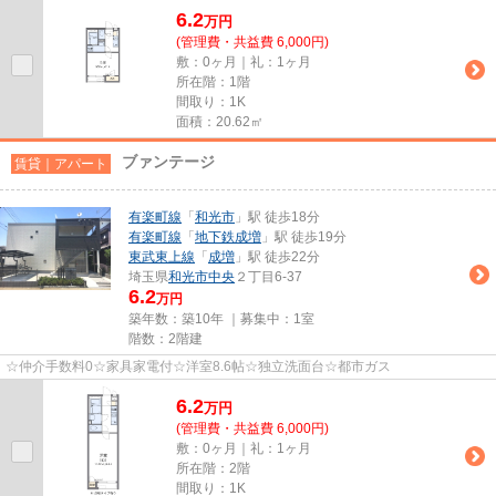
6.2
万
円
(管理費・共益費 6,000円)
敷：0ヶ月｜礼：1ヶ月
所在階：1階
間取り：1K
面積：20.62㎡
ブァンテージ
賃貸｜アパート
有楽町線
「
和光市
」駅 徒歩18分
有楽町線
「
地下鉄成増
」駅 徒歩19分
東武東上線
「
成増
」駅 徒歩22分
埼玉県
和光市
中央
２丁目6-37
6.2
万円
築年数：築10年 ｜募集中：
1室
階数：2階建
☆仲介手数料0☆家具家電付☆洋室8.6帖☆独立洗面台☆都市ガス
6.2
万
円
(管理費・共益費 6,000円)
敷：0ヶ月｜礼：1ヶ月
所在階：2階
間取り：1K