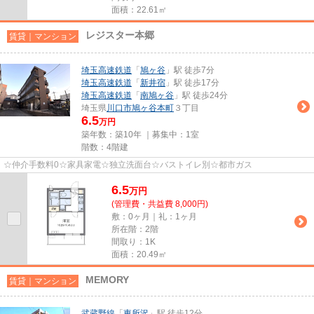
面積：22.61㎡
レジスター本郷
賃貸｜マンション
埼玉高速鉄道
「
鳩ヶ谷
」駅 徒歩7分
埼玉高速鉄道
「
新井宿
」駅 徒歩17分
埼玉高速鉄道
「
南鳩ヶ谷
」駅 徒歩24分
埼玉県
川口市
鳩ヶ谷本町
３丁目
6.5
万円
築年数：築10年 ｜募集中：
1室
階数：4階建
☆仲介手数料0☆家具家電☆独立洗面台☆バストイレ別☆都市ガス
6.5
万
円
(管理費・共益費 8,000円)
敷：0ヶ月｜礼：1ヶ月
所在階：2階
間取り：1K
面積：20.49㎡
MEMORY
賃貸｜マンション
武蔵野線
「
東所沢
」駅 徒歩12分