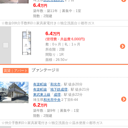
6.4
万円
築年数：築11年 ｜募集中：
1室
階数：2階建
☆敷金0仲介手数料0☆家具家電付き☆独立洗面台☆都市ガス
6.4
万
円
(管理費・共益費 6,000円)
敷：0ヶ月｜礼：1ヶ月
所在階：2階
間取り：1R
面積：26.50㎡
ブァンテージⅡ
賃貸｜アパート
有楽町線
「
和光市
」駅 徒歩20分
有楽町線
「
地下鉄成増
」駅 徒歩21分
東武東上線
「
成増
」駅 徒歩22分
埼玉県
和光市
中央
２丁目6-44
6.2
万円
築年数：築9年 ｜募集中：
1室
階数：2階建
☆仲介手数料0☆家具家電付き☆独立洗面台☆温水便座☆都市ガス