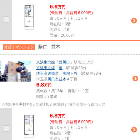
6.6
万
円
(管理費・共益費 6,000円)
敷：0ヶ月｜礼：1ヶ月
所在階：3階
間取り：1K
面積：26.08㎡
藤仁 並木
賃貸｜マンション
京浜東北線
「
西川口
」駅 徒歩15分
京浜東北線
「
蕨
」駅 徒歩25分
埼玉高速鉄道
「
南鳩ヶ谷
」駅 徒歩38分
埼玉県
川口市
並木
４丁目
6.8
万円
築年数：築13年 ｜募集中：
1室
階数：3階建
☆敷0仲介手数料0☆水道料0☆家電付☆独立洗面台☆都市ガス
6.8
万
円
(管理費・共益費 8,000円)
敷：0ヶ月｜礼：1ヶ月
所在階：2階
間取り：1K