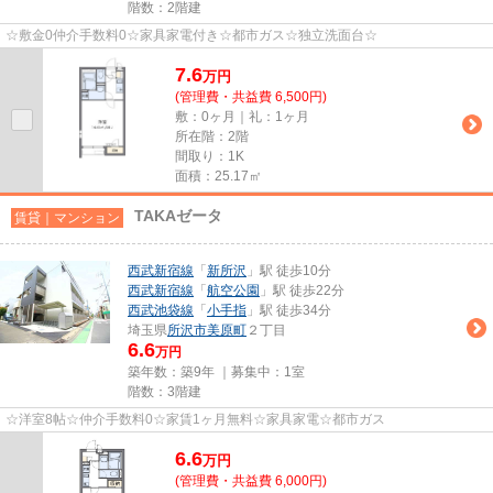
階数：2階建
☆敷金0仲介手数料0☆家具家電付き☆都市ガス☆独立洗面台☆
7.6
万
円
(管理費・共益費 6,500円)
敷：0ヶ月｜礼：1ヶ月
所在階：2階
間取り：1K
面積：25.17㎡
TAKAゼータ
賃貸｜マンション
西武新宿線
「
新所沢
」駅 徒歩10分
西武新宿線
「
航空公園
」駅 徒歩22分
西武池袋線
「
小手指
」駅 徒歩34分
埼玉県
所沢市
美原町
２丁目
6.6
万円
築年数：築9年 ｜募集中：
1室
階数：3階建
☆洋室8帖☆仲介手数料0☆家賃1ヶ月無料☆家具家電☆都市ガス
6.6
万
円
(管理費・共益費 6,000円)