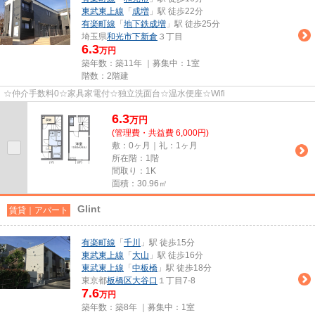
東武東上線
「
成増
」駅 徒歩22分
有楽町線
「
地下鉄成増
」駅 徒歩25分
埼玉県
和光市
下新倉
３丁目
6.3
万円
築年数：築11年 ｜募集中：
1室
階数：2階建
☆仲介手数料0☆家具家電付☆独立洗面台☆温水便座☆Wifi
6.3
万
円
(管理費・共益費 6,000円)
敷：0ヶ月｜礼：1ヶ月
所在階：1階
間取り：1K
面積：30.96㎡
Glint
賃貸｜アパート
有楽町線
「
千川
」駅 徒歩15分
東武東上線
「
大山
」駅 徒歩16分
東武東上線
「
中板橋
」駅 徒歩18分
東京都
板橋区
大谷口
１丁目7-8
7.6
万円
築年数：築8年 ｜募集中：
1室