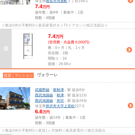
埼玉県
熊谷市
河原町
１丁目159-1
7.4
万円
築年数：築9年 ｜募集中：
1室
階数：4階建
☆敷金0仲介手数料0☆家具家電付き☆TVドアホン☆独立洗面台☆
7.4
万
円
(管理費・共益費 6,000円)
敷：0ヶ月｜礼：1ヶ月
所在階：1階
間取り：1K
面積：26.08㎡
ヴォラーレ
賃貸｜マンション
武蔵野線
「
新秋津
」駅 徒歩8分
西武池袋線
「
秋津
」駅 徒歩12分
西武池袋線
「
所沢
」駅 徒歩24分
埼玉県
所沢市
大字上安松
227-5
6.6
万円
築年数：築14年 ｜募集中：
1室
階数：3階建
☆敷金0仲介手数料0☆家賃1ヶ月無料☆家具家電付☆独立洗面台