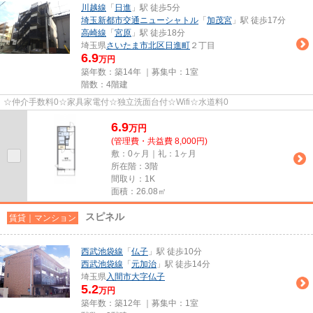
川越線
「
日進
」駅 徒歩5分
埼玉新都市交通ニューシャトル
「
加茂宮
」駅 徒歩17分
高崎線
「
宮原
」駅 徒歩18分
埼玉県
さいたま市北区
日進町
２丁目
6.9
万円
築年数：築14年 ｜募集中：
1室
階数：4階建
☆仲介手数料0☆家具家電付☆独立洗面台付☆Wifi☆水道料0
6.9
万
円
(管理費・共益費 8,000円)
敷：0ヶ月｜礼：1ヶ月
所在階：3階
間取り：1K
面積：26.08㎡
スピネル
賃貸｜マンション
西武池袋線
「
仏子
」駅 徒歩10分
西武池袋線
「
元加治
」駅 徒歩14分
埼玉県
入間市
大字仏子
5.2
万円
築年数：築12年 ｜募集中：
1室