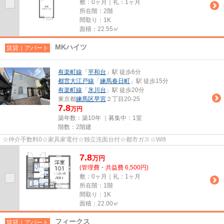
敷：0ヶ月｜礼：1ヶ月
所在階：2階
間取り：1K
面積：22.55㎡
MKハイツ
賃貸｜アパート
有楽町線
「
平和台
」駅 徒歩6分
都営大江戸線
「
練馬春日町
」駅 徒歩15分
有楽町線
「
氷川台
」駅 徒歩20分
東京都
練馬区
早宮
２丁目20-25
7.8
万円
築年数：築10年 ｜募集中：
1室
階数：2階建
☆仲介手数料0☆家具家電付☆独立洗面台付☆都市ガス☆Wifi
7.8
万
円
(管理費・共益費 6,500円)
敷：0ヶ月｜礼：1ヶ月
所在階：1階
間取り：1K
面積：22.00㎡
フィークス
賃貸｜アパート