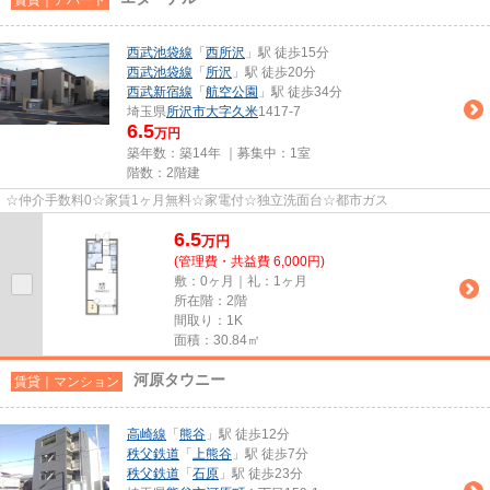
西武池袋線
「
西所沢
」駅 徒歩15分
西武池袋線
「
所沢
」駅 徒歩20分
西武新宿線
「
航空公園
」駅 徒歩34分
埼玉県
所沢市
大字久米
1417-7
6.5
万円
築年数：築14年 ｜募集中：
1室
階数：2階建
☆仲介手数料0☆家賃1ヶ月無料☆家電付☆独立洗面台☆都市ガス
6.5
万
円
(管理費・共益費 6,000円)
敷：0ヶ月｜礼：1ヶ月
所在階：2階
間取り：1K
面積：30.84㎡
河原タウニー
賃貸｜マンション
高崎線
「
熊谷
」駅 徒歩12分
秩父鉄道
「
上熊谷
」駅 徒歩7分
秩父鉄道
「
石原
」駅 徒歩23分