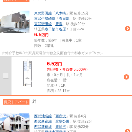
東武野田線
「
八木崎
」駅 徒歩15分
東武伊勢崎線
「
春日部
」駅 徒歩20分
東武野田線
「
豊春
」駅 徒歩29分
埼玉県
春日部市
谷原
１丁目9-24
6.5
万円
築年数：築6年 ｜募集中：
1室
階数：2階建
☆仲介手数料0☆家具家電付☆独立洗面台付☆都市ガス☆TVホン
6.5
万
円
(管理費・共益費 5,500円)
敷：0ヶ月｜礼：1ヶ月
所在階：1階
間取り：1K
面積：25.17㎡
絆
賃貸｜アパート
西武池袋線
「
西所沢
」駅 徒歩6分
西武新宿線
「
航空公園
」駅 徒歩22分
西武新宿線
「
新所沢
」駅 徒歩23分
埼玉県
所沢市
西所沢
２丁目