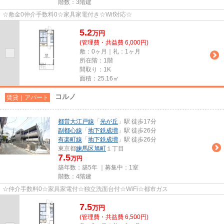
階数：3階建
☆敷金0仲介手数料0☆家具家電付き☆Wif対応☆
5.2
万
円
(管理費・共益費 6,000円)
敷：0ヶ月｜礼：1ヶ月
所在階：1階
間取り：1K
面積：25.16㎡
コルノ
賃貸｜アパート
都営大江戸線
「
光が丘
」駅 徒歩17分
副都心線
「
地下鉄成増
」駅 徒歩26分
有楽町線
「
地下鉄成増
」駅 徒歩26分
東京都
練馬区
旭町
１丁目
7.5
万円
築年数：築5年 ｜募集中：
1室
階数：4階建
☆仲介手数料0☆家具家電付☆独立洗面台付☆WiFi☆都市ガス
7.5
万
円
(管理費・共益費 6,500円)