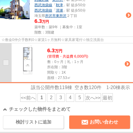
西武池袋線
「
秋津
」駅 徒歩50分
西武池袋線
「
清瀬
」駅 徒歩50分
埼玉県
所沢市
東所沢
２丁目
6.3
万円
築年数：築9年 ｜募集中：
1室
階数：3階建
☆敷金0仲介手数料0☆家賃1ヶ月無料☆家具家電付☆独立洗面台
6.3
万
円
(管理費・共益費 6,000円)
敷：0ヶ月｜礼：1ヶ月
所在階：3階
間取り：1K
面積：27.53㎡
該当公開件数
119
棟 空き数
120
件
1-20
棟表示
1
2
3
4
5
<<前へ
次へ>>
最初
チェックした物件をまとめて
検討リストに追加
お問い合わせ