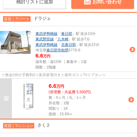
検討リストに追加
お問い合わせ
ドラジェ
賃貸｜アパート
東武伊勢崎線
「
春日部
」駅 徒歩10分
東武野田線
「
八木崎
」駅 徒歩7分
東武伊勢崎線
「
北春日部
」駅 徒歩22分
埼玉県
春日部市
粕壁
6776-6
6.6
万円
築年数：築10年 ｜募集中：
1室
階数：2階建
☆敷金0仲介手数料0☆家具家電付き☆都市ガス☆TVドアホン☆
6.6
万
円
(管理費・共益費 5,500円)
敷：0ヶ月｜礼：1ヶ月
所在階：1階
間取り：1K
面積：25.89㎡
さく２
賃貸｜マンション