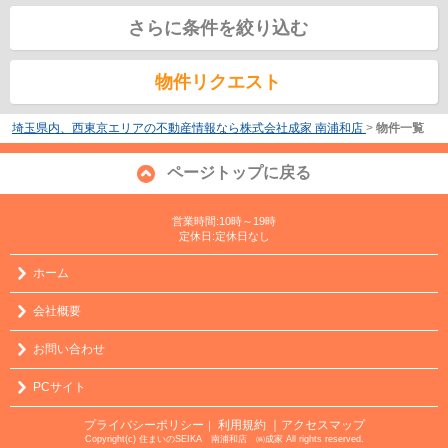
さらに条件を絞り込む
物件リクエスト
埼玉県内、西東京エリアの不動産情報なら株式会社成家 南浦和店
>
物件一覧
ページトップに戻る
営業時間:10時～19時
定休日:定休日なし
ホーム
会社概要
お問い合わせ
PCサイト
プライバシーポリシー
利用規約
｜アクセスマップ
｜
Copyright(c) 住まいのSEIKA 南浦和店 ㈱成家 All rights reserved.