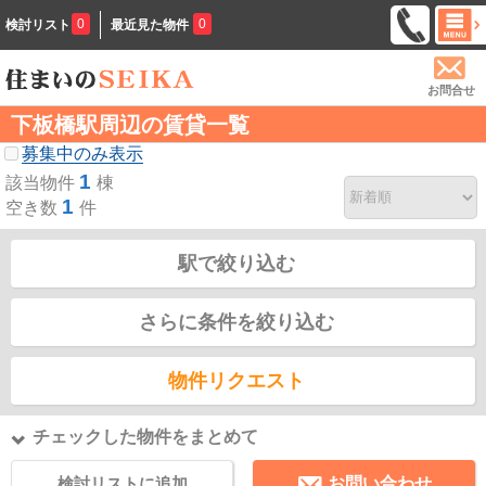
0
0
検討リスト
最近見た物件
お問合せ
下板橋駅周辺の賃貸一覧
募集中のみ表示
1
該当物件
棟
1
空き数
件
駅で絞り込む
さらに条件を絞り込む
物件リクエスト
チェックした物件をまとめて
検討リストに追加
お問い合わせ