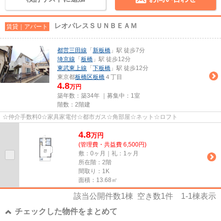
レオパレスＳＵＮＢＥＡＭ
賃貸｜アパート
都営三田線
「
新板橋
」駅 徒歩7分
埼京線
「
板橋
」駅 徒歩12分
東武東上線
「
下板橋
」駅 徒歩12分
東京都
板橋区
板橋
４丁目
4.8
万円
築年数：築34年 ｜募集中：
1室
階数：2階建
☆仲介手数料0☆家具家電付☆都市ガス☆角部屋☆ネット☆ロフト
4.8
万
円
(管理費・共益費 6,500円)
敷：0ヶ月｜礼：1ヶ月
所在階：2階
間取り：1K
面積：13.68㎡
該当公開件数
1
棟 空き数
1
件
1-1
棟表示
チェックした物件をまとめて