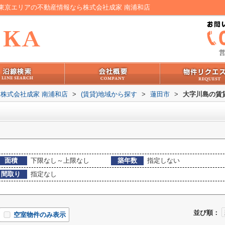
東京エリアの不動産情報なら株式会社成家 南浦和店
営
株式会社成家 南浦和店
>
(賃貸)地域から探す
>
蓮田市
>
大字川島の賃
面積
下限なし～上限なし
築年数
指定しない
間取り
指定なし
並び順：
空室物件のみ表示