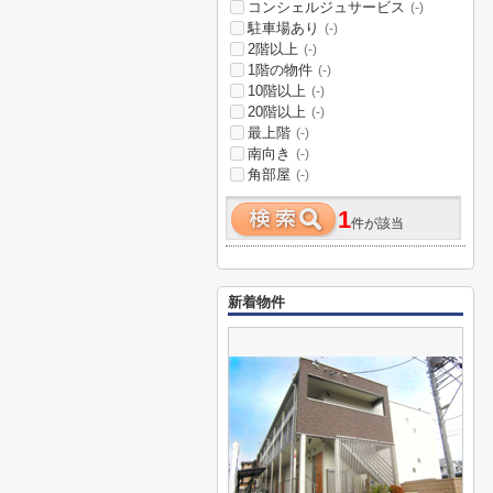
コンシェルジュサービス
(-)
駐車場あり
(-)
2階以上
(-)
1階の物件
(-)
10階以上
(-)
20階以上
(-)
最上階
(-)
南向き
(-)
角部屋
(-)
1
件が該当
新着物件