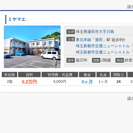
該
ミヤマエ
埼玉県
蓮田市
大字川島
住所
交通
東北本線
「
蓮田
」駅 徒歩9分
埼玉新都市交通ニューシャトル
埼玉新都市交通ニューシャトル
築22年
2階建
鉄骨
築年
階数
構造
所在階
賃料
管理費・共益費
敷金
礼金
間取り
5.2
万円
0ヶ月
2階
6,000円
1ヶ月
1K
1
該