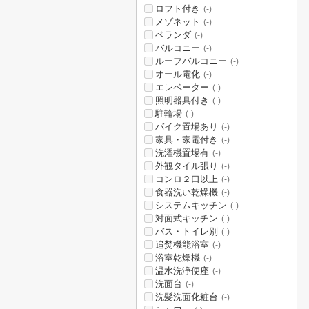
ロフト付き
(-)
メゾネット
(-)
ベランダ
(-)
バルコニー
(-)
ルーフバルコニー
(-)
オール電化
(-)
エレベーター
(-)
照明器具付き
(-)
駐輪場
(-)
バイク置場あり
(-)
家具・家電付き
(-)
洗濯機置場有
(-)
外観タイル張り
(-)
コンロ２口以上
(-)
食器洗い乾燥機
(-)
システムキッチン
(-)
対面式キッチン
(-)
バス・トイレ別
(-)
追焚機能浴室
(-)
浴室乾燥機
(-)
温水洗浄便座
(-)
洗面台
(-)
洗髪洗面化粧台
(-)