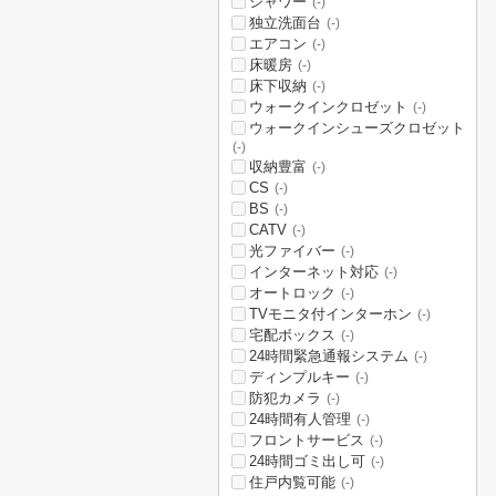
シャワー
(-)
独立洗面台
(-)
エアコン
(-)
床暖房
(-)
床下収納
(-)
ウォークインクロゼット
(-)
ウォークインシューズクロゼット
(-)
収納豊富
(-)
CS
(-)
BS
(-)
CATV
(-)
光ファイバー
(-)
インターネット対応
(-)
オートロック
(-)
TVモニタ付インターホン
(-)
宅配ボックス
(-)
24時間緊急通報システム
(-)
ディンプルキー
(-)
防犯カメラ
(-)
24時間有人管理
(-)
フロントサービス
(-)
24時間ゴミ出し可
(-)
住戸内覧可能
(-)