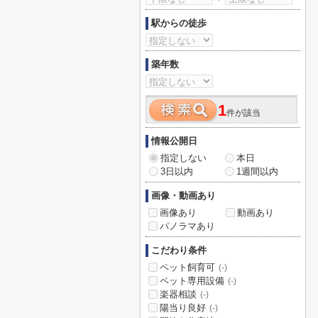
駅からの徒歩
築年数
1
件が該当
情報公開日
指定しない
本日
3日以内
1週間以内
画像・動画あり
画像あり
動画あり
パノラマあり
こだわり条件
ペット飼育可
(-)
ペット専用設備
(-)
楽器相談
(-)
陽当り良好
(-)