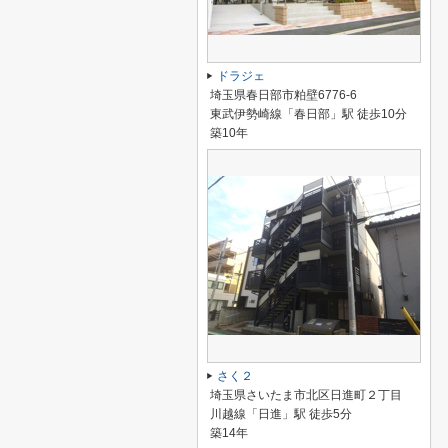
ドラジェ
埼玉県春日部市粕壁6776-6
東武伊勢崎線「春日部」駅 徒歩10分
築10年
さく２
埼玉県さいたま市北区日進町２丁目
川越線「日進」駅 徒歩5分
築14年