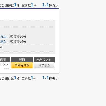
1
1
1-1
当公開件数
棟 空き数
件
棟表示
「
丸山
」駅 徒歩50分
「
志久
」駅 徒歩54分
造
面積
詳細
検討リスト
9.87㎡
詳細を見る
追加する
1
1
1-1
当公開件数
棟 空き数
件
棟表示