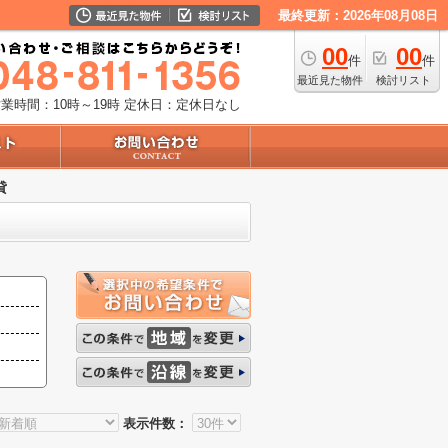
最終更新：2026年08月08日
00
00
件
件
最近見た物件
検討リスト
業時間：10時～19時
定休日：定休日なし
貸
表示件数：