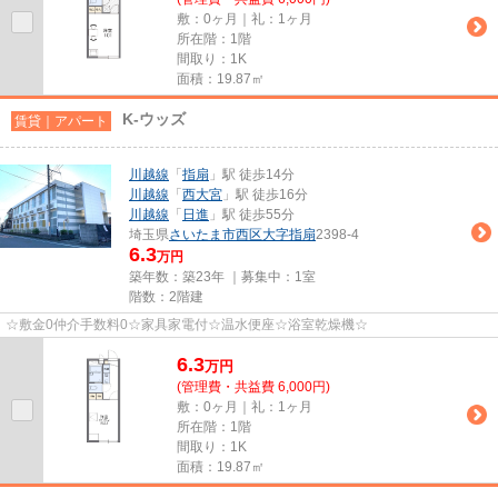
敷：0ヶ月｜礼：1ヶ月
所在階：1階
間取り：1K
面積：19.87㎡
K-ウッズ
賃貸｜アパート
川越線
「
指扇
」駅 徒歩14分
川越線
「
西大宮
」駅 徒歩16分
川越線
「
日進
」駅 徒歩55分
埼玉県
さいたま市西区
大字指扇
2398-4
6.3
万円
築年数：築23年 ｜募集中：
1室
階数：2階建
☆敷金0仲介手数料0☆家具家電付☆温水便座☆浴室乾燥機☆
6.3
万
円
(管理費・共益費 6,000円)
敷：0ヶ月｜礼：1ヶ月
所在階：1階
間取り：1K
面積：19.87㎡