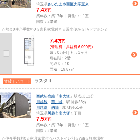
埼玉県
さいたま市西区
大字宝来
7.4
万円
築年数：築17年 ｜募集中：
1室
階数：2階建
☆敷金0仲介手数料0☆家具家電付き☆温水便座☆TVドアホン☆
7.4
万
円
(管理費・共益費 6,000円)
敷：0万円｜礼：1ヶ月
所在階：2階
間取り：1K
面積：19.87㎡
ラスタⅡ
賃貸｜アパート
西武新宿線
「
南大塚
」駅 徒歩12分
川越線
「
西川越
」駅 徒歩38分
川越線
「
的場
」駅 徒歩51分
埼玉県
川越市
南大塚
１丁目
7.5
万円
築年数：築17年 ｜募集中：
1室
階数：2階建
☆仲介手数料0☆家具家電付☆バストイレ別☆Wifi☆駐車場有