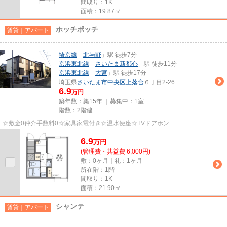
間取り：1K
面積：19.87㎡
ホッチポッチ
賃貸｜アパート
埼京線
「
北与野
」駅 徒歩7分
京浜東北線
「
さいたま新都心
」駅 徒歩11分
京浜東北線
「
大宮
」駅 徒歩17分
埼玉県
さいたま市中央区
上落合
６丁目2-26
6.9
万円
築年数：築15年 ｜募集中：
1室
階数：2階建
☆敷金0仲介手数料0☆家具家電付き☆温水便座☆TVドアホン
6.9
万
円
(管理費・共益費 6,000円)
敷：0ヶ月｜礼：1ヶ月
所在階：1階
間取り：1K
面積：21.90㎡
シャンテ
賃貸｜アパート