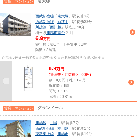
南大塚
賃貸｜マンション
西武新宿線
「
南大塚
」駅 徒歩3分
西武新宿線
「
新狭山
」駅 徒歩33分
川越線
「
西川越
」駅 徒歩48分
埼玉県
川越市
南台
２丁目
6.9
万円
築年数：築17年 ｜募集中：
1室
階数：3階建
☆敷金0仲介手数料0☆水道料金０☆家具家電付き☆温水便座☆
6.9
万
円
(管理費・共益費 8,000円)
敷：0万円｜礼：1ヶ月
所在階：1階
間取り：1K
面積：20.81㎡
グランドール
賃貸｜マンション
川越線
「
川越
」駅 徒歩7分
西武新宿線
「
本川越
」駅 徒歩17分
東武東上線
「
川越市
」駅 徒歩19分