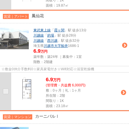
間取り：1K
面積：19.87㎡
鳳仙花
賃貸｜アパート
東武東上線
「
霞ヶ関
」駅 徒歩13分
川越線
「
的場
」駅 徒歩28分
川越線
「
西川越
」駅 徒歩32分
埼玉県
川越市
大字鯨井
1686-1
6.9
万円
築年数：築24年 ｜募集中：
1室
階数：2階建
☆敷金0仲介手数料0☆家具家電付き☆Wifi対応☆浴室乾燥機
6.9
万
円
(管理費・共益費 6,000円)
敷：0ヶ月｜礼：1ヶ月
所在階：2階
間取り：1K
面積：23.18㎡
カーニバルⅠ
賃貸｜マンション