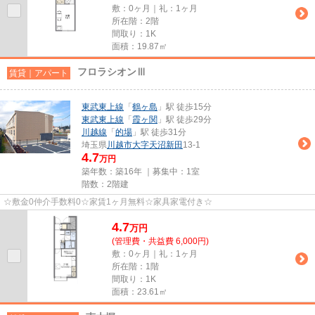
敷：0ヶ月｜礼：1ヶ月
所在階：2階
間取り：1K
面積：19.87㎡
フロラシオンⅢ
賃貸｜アパート
東武東上線
「
鶴ヶ島
」駅 徒歩15分
東武東上線
「
霞ヶ関
」駅 徒歩29分
川越線
「
的場
」駅 徒歩31分
埼玉県
川越市
大字天沼新田
13-1
4.7
万円
築年数：築16年 ｜募集中：
1室
階数：2階建
☆敷金0仲介手数料0☆家賃1ヶ月無料☆家具家電付き☆
4.7
万
円
(管理費・共益費 6,000円)
敷：0ヶ月｜礼：1ヶ月
所在階：1階
間取り：1K
面積：23.61㎡