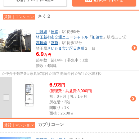
さく２
賃貸｜マンション
川越線
「
日進
」駅 徒歩5分
埼玉新都市交通ニューシャトル
「
加茂宮
」駅 徒歩17分
高崎線
「
宮原
」駅 徒歩18分
埼玉県
さいたま市北区
日進町
２丁目
6.9
万円
築年数：築14年 ｜募集中：
1室
階数：4階建
☆仲介手数料0☆家具家電付☆独立洗面台付☆Wifi☆水道料0
6.9
万
円
(管理費・共益費 8,000円)
敷：0ヶ月｜礼：1ヶ月
所在階：3階
間取り：1K
面積：26.08㎡
カプリコーン
賃貸｜マンション