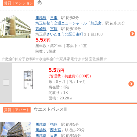
光
賃貸｜マンション
川越線
「
日進
」駅 徒歩3分
埼玉新都市交通ニューシャトル
「
加茂宮
」駅 徒歩18分
高崎線
「
宮原
」駅 徒歩19分
埼玉県
さいたま市北区
日進町
２丁目1103
5.5
万円
築年数：築21年 ｜募集中：
1室
階数：3階建
☆敷金0仲介手数料0☆水道料金0☆家具家電付き☆浴室乾燥機☆
5.5
万
円
(管理費・共益費 8,000円)
敷：0ヶ月｜礼：1ヶ月
所在階：3階
間取り：1K
面積：20.28㎡
ウエストパレスⅢ
賃貸｜アパート
川越線
「
指扇
」駅 徒歩5分
川越線
「
西大宮
」駅 徒歩23分
川越線
「
日進
」駅 徒歩58分