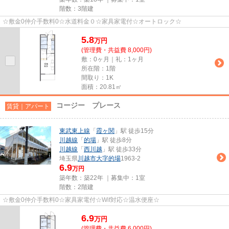
階数：3階建
☆敷金0仲介手数料0☆水道料金０☆家具家電付☆オートロック☆
5.8
万
円
(管理費・共益費 8,000円)
敷：0ヶ月｜礼：1ヶ月
所在階：1階
間取り：1K
面積：20.81㎡
コージー プレース
賃貸｜アパート
東武東上線
「
霞ヶ関
」駅 徒歩15分
川越線
「
的場
」駅 徒歩8分
川越線
「
西川越
」駅 徒歩33分
埼玉県
川越市
大字的場
1963-2
6.9
万円
築年数：築22年 ｜募集中：
1室
階数：2階建
☆敷金0仲介手数料0☆家具家電付☆Wif対応☆温水便座☆
6.9
万
円
(管理費・共益費 6,000円)