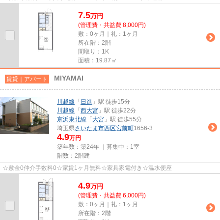
7.5
万
円
(管理費・共益費 8,000円)
敷：0ヶ月｜礼：1ヶ月
所在階：2階
間取り：1K
面積：19.87㎡
MIYAMAI
賃貸｜アパート
川越線
「
日進
」駅 徒歩15分
川越線
「
西大宮
」駅 徒歩22分
京浜東北線
「
大宮
」駅 徒歩55分
埼玉県
さいたま市西区
宮前町
1656-3
4.9
万円
築年数：築24年 ｜募集中：
1室
階数：2階建
☆敷金0仲介手数料0☆家賃1ヶ月無料☆家具家電付き☆温水便座
4.9
万
円
(管理費・共益費 6,000円)
敷：0ヶ月｜礼：1ヶ月
所在階：2階