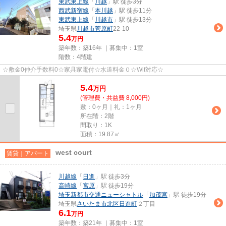
東武東上線
「
川越
」駅 徒歩3分
西武新宿線
「
本川越
」駅 徒歩11分
東武東上線
「
川越市
」駅 徒歩13分
埼玉県
川越市
菅原町
22-10
5.4
万円
築年数：築16年 ｜募集中：
1室
階数：4階建
☆敷金0仲介手数料0☆家具家電付☆水道料金０☆Wif対応☆
5.4
万
円
(管理費・共益費 8,000円)
敷：0ヶ月｜礼：1ヶ月
所在階：2階
間取り：1K
面積：19.87㎡
west court
賃貸｜アパート
川越線
「
日進
」駅 徒歩3分
高崎線
「
宮原
」駅 徒歩19分
埼玉新都市交通ニューシャトル
「
加茂宮
」駅 徒歩19分
埼玉県
さいたま市北区
日進町
２丁目
6.1
万円
築年数：築21年 ｜募集中：
1室