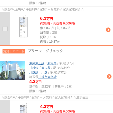
階数：2階建
☆敷金0礼金0仲介手数料0☆家賃1ヶ月無料☆家具家電付き☆
6.1
万
円
(管理費・共益費 6,000円)
敷：0ヶ月｜礼：0ヶ月
所在階：2階
間取り：1K
面積：19.87㎡
プリーマ グリュック
賃貸｜アパート
東武東上線
「
新河岸
」駅 徒歩7分
川越線
「
南古谷
」駅 徒歩34分
川越線
「
川越
」駅 徒歩32分
埼玉県
川越市
大字砂
4.3
万円
築年数：築22年 ｜募集中：
1室
階数：2階建
☆敷金0仲介手数料0☆家賃1ヶ月無料☆家具家電付き☆温水便座
4.3
万
円
(管理費・共益費 6,000円)