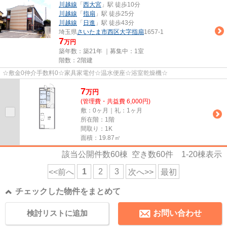
川越線
「
西大宮
」駅 徒歩10分
川越線
「
指扇
」駅 徒歩25分
川越線
「
日進
」駅 徒歩43分
埼玉県
さいたま市西区
大字指扇
1657-1
7
万円
築年数：築21年 ｜募集中：
1室
階数：2階建
☆敷金0仲介手数料0☆家具家電付☆温水便座☆浴室乾燥機☆
7
万
円
(管理費・共益費 6,000円)
敷：0ヶ月｜礼：1ヶ月
所在階：1階
間取り：1K
面積：19.87㎡
該当公開件数
60
棟 空き数
60
件
1-20
棟表示
1
2
3
<<前へ
次へ>>
最初
チェックした物件をまとめて
検討リストに追加
お問い合わせ