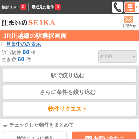
0
0
検討リスト
最近見た物件
お問合せ
JR川越線の駅選択画面
募集中のみ表示
60
該当物件
棟
60
空き数
件
駅で絞り込む
さらに条件を絞り込む
物件リクエスト
チェックした物件をまとめて
検討リストに追加
お問い合わせ