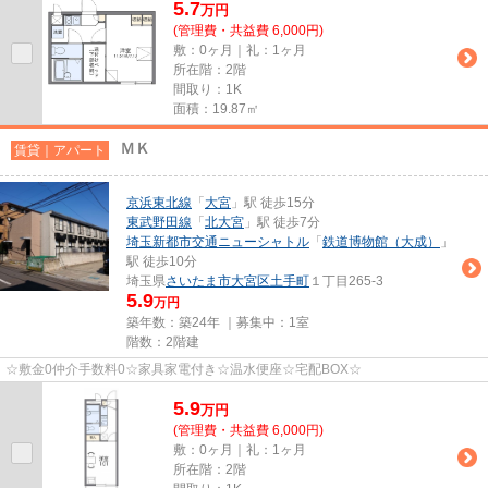
5.7
万
円
(管理費・共益費 6,000円)
敷：0ヶ月｜礼：1ヶ月
所在階：2階
間取り：1K
面積：19.87㎡
ＭＫ
賃貸｜アパート
京浜東北線
「
大宮
」駅 徒歩15分
東武野田線
「
北大宮
」駅 徒歩7分
埼玉新都市交通ニューシャトル
「
鉄道博物館（大成）
」
駅 徒歩10分
埼玉県
さいたま市大宮区
土手町
１丁目265-3
5.9
万円
築年数：築24年 ｜募集中：
1室
階数：2階建
☆敷金0仲介手数料0☆家具家電付き☆温水便座☆宅配BOX☆
5.9
万
円
(管理費・共益費 6,000円)
敷：0ヶ月｜礼：1ヶ月
所在階：2階