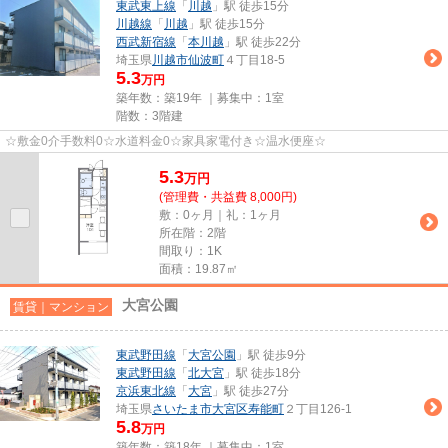
東武東上線
「
川越
」駅 徒歩15分
川越線
「
川越
」駅 徒歩15分
西武新宿線
「
本川越
」駅 徒歩22分
埼玉県
川越市
仙波町
４丁目18-5
5.3
万円
築年数：築19年 ｜募集中：
1室
階数：3階建
☆敷金0介手数料0☆水道料金0☆家具家電付き☆温水便座☆
5.3
万
円
(管理費・共益費 8,000円)
敷：0ヶ月｜礼：1ヶ月
所在階：2階
間取り：1K
面積：19.87㎡
大宮公園
賃貸｜マンション
東武野田線
「
大宮公園
」駅 徒歩9分
東武野田線
「
北大宮
」駅 徒歩18分
京浜東北線
「
大宮
」駅 徒歩27分
埼玉県
さいたま市大宮区
寿能町
２丁目126-1
5.8
万円
築年数：築18年 ｜募集中：
1室