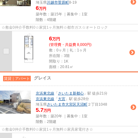
埼玉県
川越市
菅原町
8-19
6
万円
築年数：築15年 ｜募集中：
1室
階数：4階建
☆敷金0仲介手数料0☆家賃1ヶ月無料☆都市ガス☆オートロック
6
万
円
(管理費・共益費 8,000円)
敷：0ヶ月｜礼：1ヶ月
所在階：3階
間取り：1K
面積：20.81㎡
グレイス
賃貸｜アパート
京浜東北線
「
さいたま新都心
」駅 徒歩21分
京浜東北線
「
大宮
」駅 徒歩28分
埼玉県
さいたま市大宮区
天沼町
２丁目1048
5.7
万円
築年数：築20年 ｜募集中：
1室
階数：2階建
☆敷金0仲介手数料0☆家賃1ヶ月無料☆家具家電付き☆