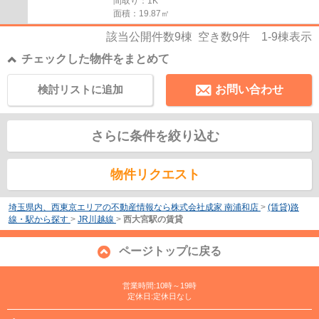
間取り：1K
面積：19.87㎡
該当公開件数
9
棟 空き数
9
件
1-9
棟表示
チェックした物件をまとめて
検討リストに追加
お問い合わせ
さらに条件を絞り込む
物件リクエスト
埼玉県内、西東京エリアの不動産情報なら株式会社成家 南浦和店
>
(賃貸)路
線・駅から探す
>
JR川越線
>
西大宮駅の賃貸
ページトップに戻る
営業時間:10時～19時
定休日:定休日なし