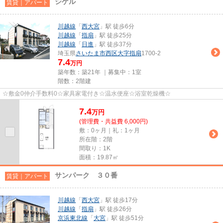
シゲル
賃貸｜アパート
川越線
「
西大宮
」駅 徒歩6分
川越線
「
指扇
」駅 徒歩25分
川越線
「
日進
」駅 徒歩37分
埼玉県
さいたま市西区
大字指扇
1700-2
7.4
万円
築年数：築21年 ｜募集中：
1室
階数：2階建
☆敷金0仲介手数料0☆家具家電付き☆温水便座☆浴室乾燥機☆
7.4
万
円
(管理費・共益費 6,000円)
敷：0ヶ月｜礼：1ヶ月
所在階：2階
間取り：1K
面積：19.87㎡
サンパーク ３０番
賃貸｜アパート
川越線
「
西大宮
」駅 徒歩17分
川越線
「
指扇
」駅 徒歩26分
京浜東北線
「
大宮
」駅 徒歩51分