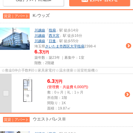
K-ウッズ
賃貸｜アパート
川越線
「
指扇
」駅 徒歩14分
川越線
「
西大宮
」駅 徒歩16分
川越線
「
日進
」駅 徒歩55分
埼玉県
さいたま市西区
大字指扇
2398-4
6.3
万円
築年数：築23年 ｜募集中：
1室
階数：2階建
☆敷金0仲介手数料0☆家具家電付☆温水便座☆浴室乾燥機☆
6.3
万
円
(管理費・共益費 6,000円)
敷：0ヶ月｜礼：1ヶ月
所在階：1階
間取り：1K
面積：19.87㎡
ウエストパレスⅢ
賃貸｜アパート