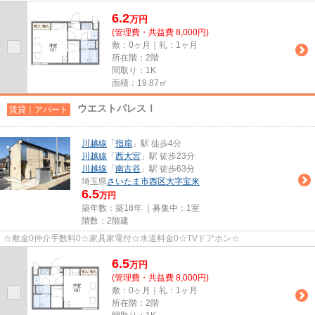
6.2
万
円
(管理費・共益費 8,000円)
敷：0ヶ月｜礼：1ヶ月
所在階：2階
間取り：1K
面積：19.87㎡
ウエストパレスⅠ
賃貸｜アパート
川越線
「
指扇
」駅 徒歩4分
川越線
「
西大宮
」駅 徒歩23分
川越線
「
南古谷
」駅 徒歩63分
埼玉県
さいたま市西区
大字宝来
6.5
万円
築年数：築18年 ｜募集中：
1室
階数：2階建
☆敷金0仲介手数料0☆家具家電付☆水道料金0☆TVドアホン☆
6.5
万
円
(管理費・共益費 8,000円)
敷：0ヶ月｜礼：1ヶ月
所在階：2階