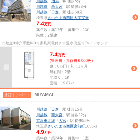
川越線
「
指扇
」駅 徒歩5分
川越線
「
西大宮
」駅 徒歩23分
川越線
「
日進
」駅 徒歩58分
埼玉県
さいたま市西区
大字宝来
7.4
万円
築年数：築17年 ｜募集中：
1室
階数：2階建
☆敷金0仲介手数料0☆家具家電付き☆温水便座☆TVドアホン☆
7.4
万
円
(管理費・共益費 6,000円)
敷：0万円｜礼：1ヶ月
所在階：2階
間取り：1K
面積：19.87㎡
MIYAMAI
賃貸｜アパート
川越線
「
日進
」駅 徒歩15分
川越線
「
西大宮
」駅 徒歩22分
京浜東北線
「
大宮
」駅 徒歩55分
埼玉県
さいたま市西区
宮前町
1656-3
4.9
万円
築年数：築24年 ｜募集中：
1室