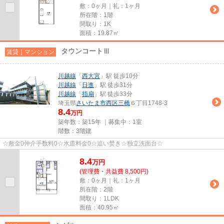
敷：0ヶ月｜礼：1ヶ月
所在階：1階
間取り：1K
面積：19.87㎡
タウンコートⅢ
賃貸｜マンション
川越線
「
西大宮
」駅 徒歩10分
川越線
「
日進
」駅 徒歩31分
川越線
「
指扇
」駅 徒歩33分
埼玉県
さいたま市西区
三橋
６丁目1748-3
8.4
万円
築年数：築15年 ｜募集中：
1室
階数：3階建
☆敷金0仲介手数料0☆水道料金0☆追い焚き☆独立洗面台☆
8.4
万
円
(管理費・共益費 8,500円)
敷：0ヶ月｜礼：1ヶ月
所在階：2階
間取り：1LDK
面積：40.95㎡