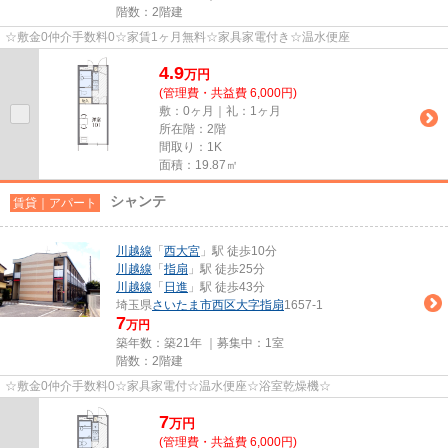
階数：2階建
☆敷金0仲介手数料0☆家賃1ヶ月無料☆家具家電付き☆温水便座
4.9
万
円
(管理費・共益費 6,000円)
敷：0ヶ月｜礼：1ヶ月
所在階：2階
間取り：1K
面積：19.87㎡
シャンテ
賃貸｜アパート
川越線
「
西大宮
」駅 徒歩10分
川越線
「
指扇
」駅 徒歩25分
川越線
「
日進
」駅 徒歩43分
埼玉県
さいたま市西区
大字指扇
1657-1
7
万円
築年数：築21年 ｜募集中：
1室
階数：2階建
☆敷金0仲介手数料0☆家具家電付☆温水便座☆浴室乾燥機☆
7
万
円
(管理費・共益費 6,000円)