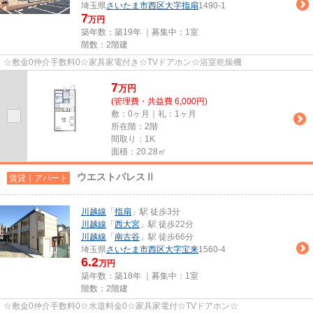
埼玉県
さいたま市西区
大字指扇
1490-1
7
万円
築年数：築19年 ｜募集中：
1室
階数：2階建
☆敷金0仲介手数料0☆家具家電付き☆TVドアホン☆浴室乾燥機
7
万
円
(管理費・共益費 6,000円)
敷：0ヶ月｜礼：1ヶ月
所在階：2階
間取り：1K
面積：20.28㎡
ウエストパレスⅡ
賃貸｜アパート
川越線
「
指扇
」駅 徒歩3分
川越線
「
西大宮
」駅 徒歩22分
川越線
「
南古谷
」駅 徒歩66分
埼玉県
さいたま市西区
大字宝来
1560-4
6.2
万円
築年数：築18年 ｜募集中：
1室
階数：2階建
☆敷金0仲介手数料0☆水道料金0☆家具家電付☆TVドアホン☆