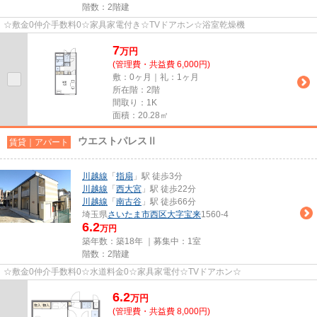
階数：2階建
☆敷金0仲介手数料0☆家具家電付き☆TVドアホン☆浴室乾燥機
7
万
円
(管理費・共益費 6,000円)
敷：0ヶ月｜礼：1ヶ月
所在階：2階
間取り：1K
面積：20.28㎡
ウエストパレスⅡ
賃貸｜アパート
川越線
「
指扇
」駅 徒歩3分
川越線
「
西大宮
」駅 徒歩22分
川越線
「
南古谷
」駅 徒歩66分
埼玉県
さいたま市西区
大字宝来
1560-4
6.2
万円
築年数：築18年 ｜募集中：
1室
階数：2階建
☆敷金0仲介手数料0☆水道料金0☆家具家電付☆TVドアホン☆
6.2
万
円
(管理費・共益費 8,000円)