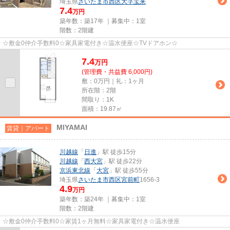
埼玉県
さいたま市西区
大字宝来
7.4
万円
築年数：築17年 ｜募集中：
1室
階数：2階建
☆敷金0仲介手数料0☆家具家電付き☆温水便座☆TVドアホン☆
7.4
万
円
(管理費・共益費 6,000円)
敷：0万円｜礼：1ヶ月
所在階：2階
間取り：1K
面積：19.87㎡
MIYAMAI
賃貸｜アパート
川越線
「
日進
」駅 徒歩15分
川越線
「
西大宮
」駅 徒歩22分
京浜東北線
「
大宮
」駅 徒歩55分
埼玉県
さいたま市西区
宮前町
1656-3
4.9
万円
築年数：築24年 ｜募集中：
1室
階数：2階建
☆敷金0仲介手数料0☆家賃1ヶ月無料☆家具家電付き☆温水便座