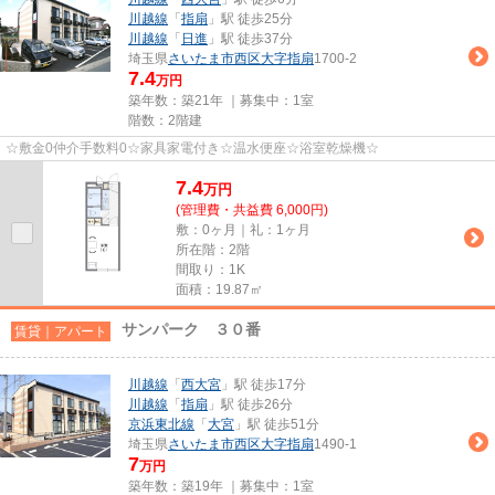
川越線
「
指扇
」駅 徒歩25分
川越線
「
日進
」駅 徒歩37分
埼玉県
さいたま市西区
大字指扇
1700-2
7.4
万円
築年数：築21年 ｜募集中：
1室
階数：2階建
☆敷金0仲介手数料0☆家具家電付き☆温水便座☆浴室乾燥機☆
7.4
万
円
(管理費・共益費 6,000円)
敷：0ヶ月｜礼：1ヶ月
所在階：2階
間取り：1K
面積：19.87㎡
サンパーク ３０番
賃貸｜アパート
川越線
「
西大宮
」駅 徒歩17分
川越線
「
指扇
」駅 徒歩26分
京浜東北線
「
大宮
」駅 徒歩51分
埼玉県
さいたま市西区
大字指扇
1490-1
7
万円
築年数：築19年 ｜募集中：
1室