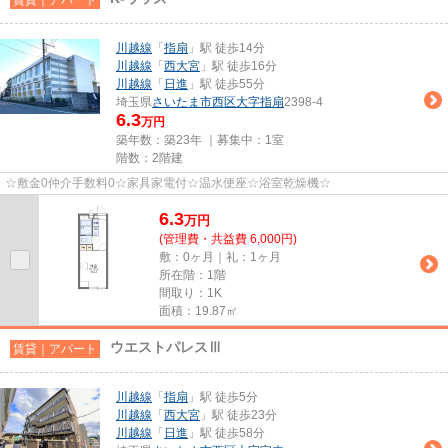
川越線
「
指扇
」駅 徒歩14分
川越線
「
西大宮
」駅 徒歩16分
川越線
「
日進
」駅 徒歩55分
埼玉県
さいたま市西区
大字指扇
2398-4
6.3
万円
築年数：築23年 ｜募集中：
1室
階数：2階建
☆敷金0仲介手数料0☆家具家電付☆温水便座☆浴室乾燥機☆
6.3
万
円
(管理費・共益費 6,000円)
敷：0ヶ月｜礼：1ヶ月
所在階：1階
間取り：1K
面積：19.87㎡
ウエストパレスⅢ
賃貸｜アパート
川越線
「
指扇
」駅 徒歩5分
川越線
「
西大宮
」駅 徒歩23分
川越線
「
日進
」駅 徒歩58分