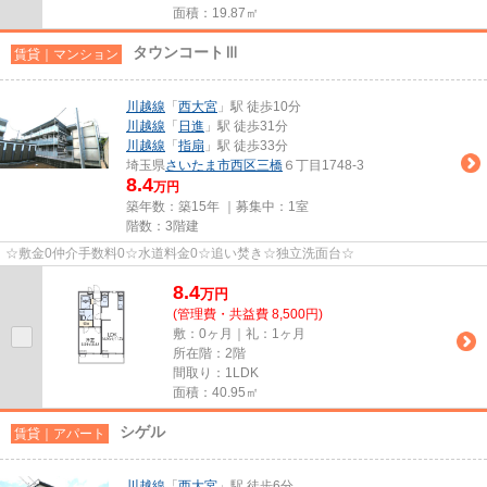
面積：19.87㎡
タウンコートⅢ
賃貸｜マンション
川越線
「
西大宮
」駅 徒歩10分
川越線
「
日進
」駅 徒歩31分
川越線
「
指扇
」駅 徒歩33分
埼玉県
さいたま市西区
三橋
６丁目1748-3
8.4
万円
築年数：築15年 ｜募集中：
1室
階数：3階建
☆敷金0仲介手数料0☆水道料金0☆追い焚き☆独立洗面台☆
8.4
万
円
(管理費・共益費 8,500円)
敷：0ヶ月｜礼：1ヶ月
所在階：2階
間取り：1LDK
面積：40.95㎡
シゲル
賃貸｜アパート
川越線
「
西大宮
」駅 徒歩6分