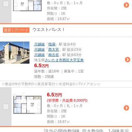
敷：0ヶ月｜礼：1ヶ月
所在階：2階
間取り：1K
面積：19.87㎡
ウエストパレスⅠ
賃貸｜アパート
川越線
「
指扇
」駅 徒歩4分
川越線
「
西大宮
」駅 徒歩23分
川越線
「
南古谷
」駅 徒歩63分
埼玉県
さいたま市西区
大字宝来
6.5
万円
築年数：築18年 ｜募集中：
1室
階数：2階建
☆敷金0仲介手数料0☆家具家電付☆水道料金0☆TVドアホン☆
6.5
万
円
(管理費・共益費 8,000円)
敷：0ヶ月｜礼：1ヶ月
所在階：2階
間取り：1K
面積：19.87㎡
該当公開件数
9
棟 空き数
9
件
1-9
棟表示