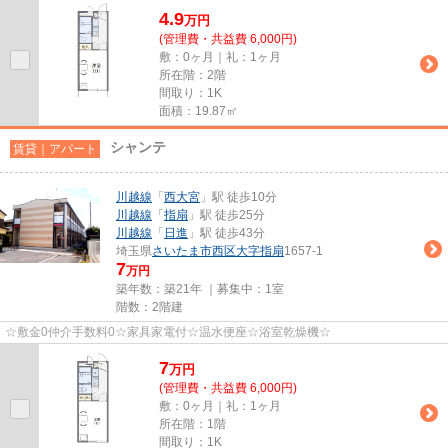
4.9
万
円
(管理費・共益費 6,000円)
敷：0ヶ月｜礼：1ヶ月
所在階：2階
間取り：1K
面積：19.87㎡
シャンテ
賃貸｜アパート
川越線
「
西大宮
」駅 徒歩10分
川越線
「
指扇
」駅 徒歩25分
川越線
「
日進
」駅 徒歩43分
埼玉県
さいたま市西区
大字指扇
1657-1
7
万円
築年数：築21年 ｜募集中：
1室
階数：2階建
☆敷金0仲介手数料0☆家具家電付☆温水便座☆浴室乾燥機☆
7
万
円
(管理費・共益費 6,000円)
敷：0ヶ月｜礼：1ヶ月
所在階：1階
間取り：1K