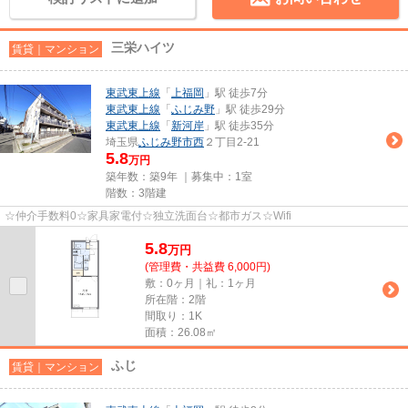
三栄ハイツ
賃貸｜マンション
東武東上線
「
上福岡
」駅 徒歩7分
東武東上線
「
ふじみ野
」駅 徒歩29分
東武東上線
「
新河岸
」駅 徒歩35分
埼玉県
ふじみ野市
西
２丁目2-21
5.8
万円
築年数：築9年 ｜募集中：
1室
階数：3階建
☆仲介手数料0☆家具家電付☆独立洗面台☆都市ガス☆Wifi
5.8
万
円
(管理費・共益費 6,000円)
敷：0ヶ月｜礼：1ヶ月
所在階：2階
間取り：1K
面積：26.08㎡
ふじ
賃貸｜マンション