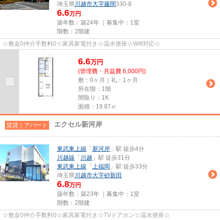
埼玉県
川越市
大字藤間
330-8
6.6
万円
築年数：築24年 ｜募集中：
1室
階数：2階建
☆敷金0仲介手数料0☆家具家電付き☆温水便座☆Wifi対応☆
6.6
万
円
(管理費・共益費 6,000円)
敷：0ヶ月｜礼：1ヶ月
所在階：1階
間取り：1K
面積：19.87㎡
エクセル新河岸
賃貸｜アパート
東武東上線
「
新河岸
」駅 徒歩4分
川越線
「
川越
」駅 徒歩31分
東武東上線
「
上福岡
」駅 徒歩33分
埼玉県
川越市
大字砂新田
6.8
万円
築年数：築23年 ｜募集中：
1室
階数：2階建
☆敷金0仲介手数料0☆家具家電付き☆TVドアホン☆温水便座☆