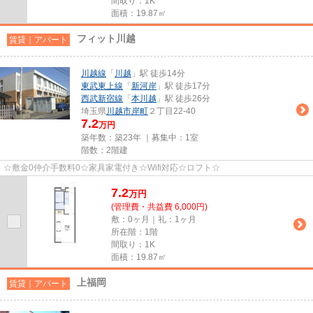
間取り：1K
面積：19.87㎡
フィット川越
賃貸｜アパート
川越線
「
川越
」駅 徒歩14分
東武東上線
「
新河岸
」駅 徒歩17分
西武新宿線
「
本川越
」駅 徒歩26分
埼玉県
川越市
岸町
２丁目22-40
7.2
万円
築年数：築23年 ｜募集中：
1室
階数：2階建
☆敷金0仲介手数料0☆家具家電付き☆Wifi対応☆ロフト☆
7.2
万
円
(管理費・共益費 6,000円)
敷：0ヶ月｜礼：1ヶ月
所在階：1階
間取り：1K
面積：19.87㎡
上福岡
賃貸｜アパート