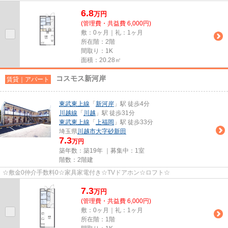
6.8
万
円
(管理費・共益費 6,000円)
敷：0ヶ月｜礼：1ヶ月
所在階：2階
間取り：1K
面積：20.28㎡
コスモス新河岸
賃貸｜アパート
東武東上線
「
新河岸
」駅 徒歩4分
川越線
「
川越
」駅 徒歩31分
東武東上線
「
上福岡
」駅 徒歩33分
埼玉県
川越市
大字砂新田
7.3
万円
築年数：築19年 ｜募集中：
1室
階数：2階建
☆敷金0仲介手数料0☆家具家電付き☆TVドアホン☆ロフト☆
7.3
万
円
(管理費・共益費 6,000円)
敷：0ヶ月｜礼：1ヶ月
所在階：1階