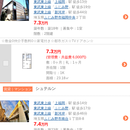
東武東上線
「
上福岡
」駅 徒歩13分
東武東上線
「
ふじみ野
」駅 徒歩19分
東武東上線
「
新河岸
」駅 徒歩44分
埼玉県
ふじみ野市
福岡中央
２丁目
7.3
万円
築年数：築18年 ｜募集中：
1室
階数：2階建
☆敷金0仲介手数料0☆家電付き☆都市ガス☆TVドアホン☆
7.3
万
円
(管理費・共益費 6,000円)
敷：0ヶ月｜礼：1ヶ月
所在階：1階
間取り：1K
面積：23.18㎡
シュテルン
賃貸｜マンション
東武東上線
「
上福岡
」駅 徒歩14分
東武東上線
「
ふじみ野
」駅 徒歩17分
東武東上線
「
新河岸
」駅 徒歩46分
埼玉県
ふじみ野市
南台
１丁目8-8
7.4
万円
築年数：築23年 ｜募集中：
1室