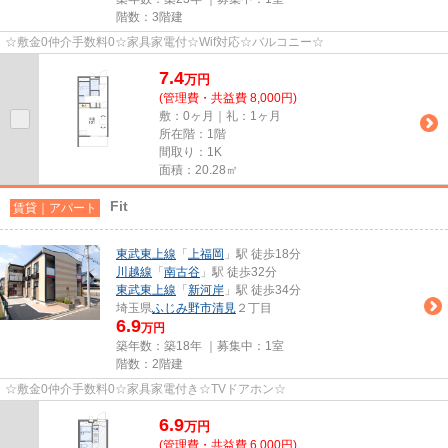
階数：3階建
☆敷金0仲介手数料0☆家具家電付☆Wif対応☆バルコニー☆
7.4
万
円
(管理費・共益費 8,000円)
敷：0ヶ月｜礼：1ヶ月
所在階：1階
間取り：1K
面積：20.28㎡
Fit
賃貸｜アパート
東武東上線
「
上福岡
」駅 徒歩18分
川越線
「
南古谷
」駅 徒歩32分
東武東上線
「
新河岸
」駅 徒歩34分
埼玉県
ふじみ野市
清見
２丁目
6.9
万円
築年数：築18年 ｜募集中：
1室
階数：2階建
☆敷金0仲介手数料0☆家具家電付き☆TVドアホン☆
6.9
万
円
(管理費・共益費 6,000円)