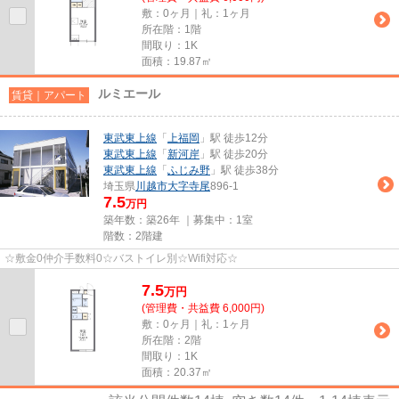
敷：0ヶ月｜礼：1ヶ月
所在階：1階
間取り：1K
面積：19.87㎡
ルミエール
賃貸｜アパート
東武東上線
「
上福岡
」駅 徒歩12分
東武東上線
「
新河岸
」駅 徒歩20分
東武東上線
「
ふじみ野
」駅 徒歩38分
埼玉県
川越市
大字寺尾
896-1
7.5
万円
築年数：築26年 ｜募集中：
1室
階数：2階建
☆敷金0仲介手数料0☆バストイレ別☆Wifi対応☆
7.5
万
円
(管理費・共益費 6,000円)
敷：0ヶ月｜礼：1ヶ月
所在階：2階
間取り：1K
面積：20.37㎡