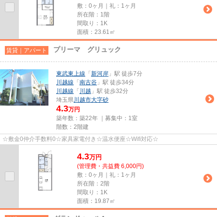
敷：0ヶ月｜礼：1ヶ月
所在階：1階
間取り：1K
面積：23.61㎡
プリーマ グリュック
賃貸｜アパート
東武東上線
「
新河岸
」駅 徒歩7分
川越線
「
南古谷
」駅 徒歩34分
川越線
「
川越
」駅 徒歩32分
埼玉県
川越市
大字砂
4.3
万円
築年数：築22年 ｜募集中：
1室
階数：2階建
☆敷金0仲介手数料0☆家具家電付き☆温水便座☆Wifi対応☆
4.3
万
円
(管理費・共益費 6,000円)
敷：0ヶ月｜礼：1ヶ月
所在階：2階
間取り：1K
面積：19.87㎡