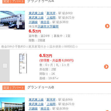
グランドゥールA
賃貸｜アパート
東武東上線
「
新河岸
」駅 徒歩9分
東武東上線
「
上福岡
」駅 徒歩21分
川越線
「
南古谷
」駅 徒歩36分
埼玉県
川越市
大字藤間
6.5
万円
築年数：築24年 ｜募集中：
1室
階数：2階建
敷金0仲介手数料0☆家具家電付き☆温水便座☆Wifi対応☆
6.5
万
円
(管理費・共益費 6,000円)
敷：0ヶ月｜礼：1ヶ月
所在階：2階
間取り：1K
面積：19.87㎡
グランドゥールB
賃貸｜アパート
東武東上線
「
新河岸
」駅 徒歩9分
東武東上線
「
上福岡
」駅 徒歩21分
川越線
「
南古谷
」駅 徒歩36分