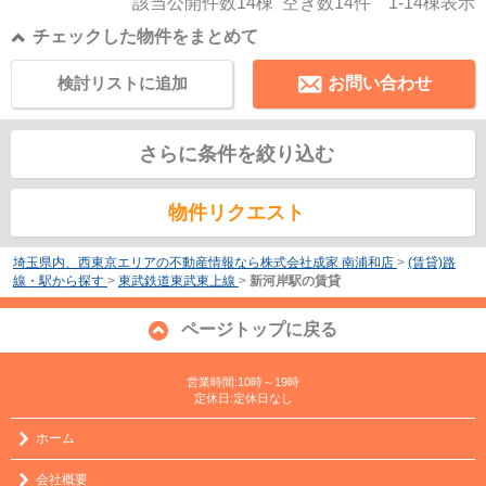
該当公開件数
14
棟 空き数
14
件
1-14
棟表示
チェックした物件をまとめて
検討リストに追加
お問い合わせ
さらに条件を絞り込む
物件リクエスト
埼玉県内、西東京エリアの不動産情報なら株式会社成家 南浦和店
>
(賃貸)路
線・駅から探す
>
東武鉄道東武東上線
>
新河岸駅の賃貸
ページトップに戻る
営業時間:10時～19時
定休日:定休日なし
ホーム
会社概要