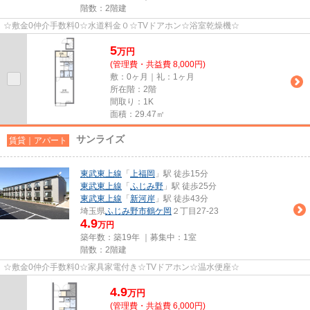
階数：2階建
☆敷金0仲介手数料0☆水道料金０☆TVドアホン☆浴室乾燥機☆
5
万
円
(管理費・共益費 8,000円)
敷：0ヶ月｜礼：1ヶ月
所在階：2階
間取り：1K
面積：29.47㎡
サンライズ
賃貸｜アパート
東武東上線
「
上福岡
」駅 徒歩15分
東武東上線
「
ふじみ野
」駅 徒歩25分
東武東上線
「
新河岸
」駅 徒歩43分
埼玉県
ふじみ野市
鶴ケ岡
２丁目27-23
4.9
万円
築年数：築19年 ｜募集中：
1室
階数：2階建
☆敷金0仲介手数料0☆家具家電付き☆TVドアホン☆温水便座☆
4.9
万
円
(管理費・共益費 6,000円)