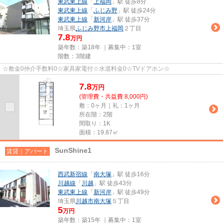
東武東上線
「
上福岡
」駅 徒歩8分
東武東上線
「
ふじみ野
」駅 徒歩24分
東武東上線
「
新河岸
」駅 徒歩37分
埼玉県
ふじみ野市
上福岡
２丁目
7.8
万円
築年数：築18年 ｜募集中：
1室
階数：3階建
☆敷金0仲介手数料0☆家具家電付☆水道料金0☆TVドアホン☆
7.8
万
円
(管理費・共益費 8,000円)
敷：0ヶ月｜礼：1ヶ月
所在階：2階
間取り：1K
面積：19.87㎡
SunShine1
賃貸｜アパート
西武新宿線
「
南大塚
」駅 徒歩16分
川越線
「
川越
」駅 徒歩43分
東武東上線
「
新河岸
」駅 徒歩49分
埼玉県
川越市
南大塚
５丁目
5
万円
築年数：築15年 ｜募集中：
1室