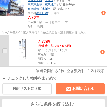
東武東上線
「
上板橋
」駅 徒歩9分
東武東上線
「
東武練馬
」駅 徒歩16分
有楽町線
「
氷川台
」駅 徒歩21分
東京都
練馬区
錦
１丁目32-8
7.7
万円
築年数：築10年 ｜募集中：
1室
階数：4階建
☆仲介手数料0☆家具家電付き☆独立洗面台☆温水便座☆都市ガス
7.7
万
円
(管理費・共益費 6,500円)
敷：0ヶ月｜礼：1ヶ月
所在階：1階
間取り：1K
面積：21.11㎡
該当公開件数
2
棟 空き数
2
件
1-2
棟表示
チェックした物件をまとめて
検討リストに追加
お問い合わせ
さらに条件を絞り込む