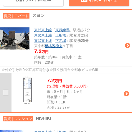
スヨン
賃貸｜アパート
東武東上線
「
東武練馬
」駅 徒歩7分
東武東上線
「
上板橋
」駅 徒歩23分
東武東上線
「
下赤塚
」駅 徒歩25分
東京都
板橋区
徳丸
１丁目
7.2
万円
築年数：築9年 ｜募集中：
1室
階数：2階建
☆仲介手数料0☆家具家電付き☆独立洗面台☆都市ガス☆Wifi
7.2
万
円
(管理費・共益費 6,500円)
敷：0ヶ月｜礼：1ヶ月
所在階：1階
間取り：1K
面積：22.97㎡
NISHIKI
賃貸｜マンション