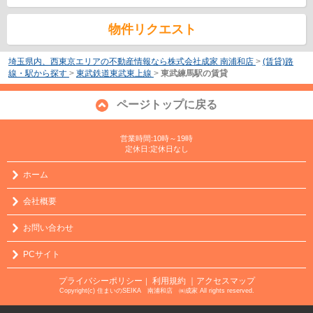
物件リクエスト
埼玉県内、西東京エリアの不動産情報なら株式会社成家 南浦和店
>
(賃貸)路
線・駅から探す
>
東武鉄道東武東上線
>
東武練馬駅の賃貸
ページトップに戻る
営業時間:10時～19時
定休日:定休日なし
ホーム
会社概要
お問い合わせ
PCサイト
プライバシーポリシー
利用規約
｜アクセスマップ
｜
Copyright(c) 住まいのSEIKA 南浦和店 ㈱成家 All rights reserved.