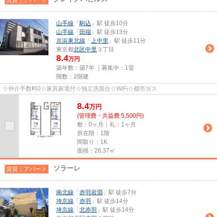
山手線
「
駒込
」駅 徒歩10分
山手線
「
田端
」駅 徒歩13分
京浜東北線
「
上中里
」駅 徒歩11分
東京都
北区
中里
３丁目
8.4
万円
築年数：築7年 ｜募集中：
1室
階数：2階建
☆仲介手数料0☆家具家電付☆独立洗面台☆WiFi☆都市ガス
8.4
万
円
(管理費・共益費 5,500円)
敷：0ヶ月｜礼：1ヶ月
所在階：1階
間取り：1K
面積：26.37㎡
ソラーレ
賃貸｜アパート
南北線
「
赤羽岩淵
」駅 徒歩7分
埼京線
「
赤羽
」駅 徒歩14分
埼京線
「
北赤羽
」駅 徒歩14分