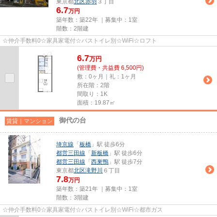
東京都
北区
赤羽
３丁目
6.7
万円
築年数：築22年 ｜募集中：
1室
階数：2階建
☆仲介手数料0☆家具家電付☆バストイレ別☆WiFi☆ロフト
6.7
万
円
(管理費・共益費 6,500円)
敷：0ヶ月｜礼：1ヶ月
所在階：2階
間取り：1K
面積：19.87㎡
御代の台
賃貸｜マンション
埼京線
「
板橋
」駅 徒歩6分
都営三田線
「
新板橋
」駅 徒歩6分
都営三田線
「
西巣鴨
」駅 徒歩7分
東京都
北区
滝野川
６丁目
7.8
万円
築年数：築21年 ｜募集中：
1室
階数：3階建
☆仲介手数料0☆家具家電付☆バストイレ別☆WiFi☆都市ガス