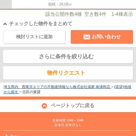
面積：26.08㎡
該当公開件数
4
棟 空き数
4
件
1-4
棟表示
チェックした物件をまとめて
検討リストに追加
お問い合わせ
さらに条件を絞り込む
物件リクエスト
埼玉県内、西東京エリアの不動産情報なら株式会社成家 南浦和店
>
(賃貸)地域
から探す
>
北区の賃貸
ページトップに戻る
営業時間:10時～19時
定休日:定休日なし
ホーム