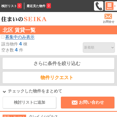
0
0
検討リスト
最近見た物件
お問合せ
北区 賃貸一覧
募集中のみ表示
4
該当物件
棟
4
空き数
件
さらに条件を絞り込む
物件リクエスト
チェックした物件をまとめて
検討リストに追加
お問い合わせ
クレイノハピルス
賃貸｜アパート