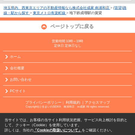
埼玉県内、西東京エリアの不動産情報なら株式会社成家 南浦和店
>
(賃貸)路
線・駅から探す
>
東京メトロ有楽町線
>
地下鉄成増駅の賃貸
ページトップに戻る
営業時間:10時～19時
定休日:定休日なし
ホーム
会社概要
お問い合わせ
PCサイト
プライバシーポリシー
利用規約
｜アクセスマップ
｜
Copyright(c) 住まいのSEIKA 南浦和店 ㈱成家 All rights reserved.
当サイトでは、お客様の当サイト利用状況把握、サービス向上検討を目的と
して、クッキー（Cookie）を使用しています。
詳しくは、当社の
「Cookieの取扱いについて」
をご確認ください。