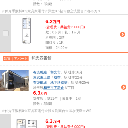
階数：2階建
☆仲介手数料0☆家具家電付☆洋室8.6帖☆独立洗面台☆都市ガス
6.2
万
円
(管理費・共益費 6,000円)
敷：0ヶ月｜礼：1ヶ月
所在階：2階
間取り：1K
面積：24.99㎡
和光四番館
賃貸｜アパート
有楽町線
「
和光市
」駅 徒歩16分
東武東上線
「
成増
」駅 徒歩22分
有楽町線
「
地下鉄成増
」駅 徒歩25分
埼玉県
和光市
下新倉
３丁目
6.3
万円
築年数：築11年 ｜募集中：
1室
階数：2階建
☆仲介手数料0☆家具家電付☆独立洗面台☆温水便座☆Wifi
6.3
万
円
(管理費・共益費 6,000円)