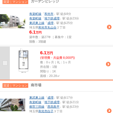
ガーデンビレッジ
賃貸｜マンション
有楽町線
「
和光市
」駅 徒歩8分
有楽町線
「
地下鉄成増
」駅 徒歩23分
東武東上線
「
成増
」駅 徒歩25分
埼玉県
和光市
丸山台
２丁目
6.1
万円
築年数：築27年 ｜募集中：
1室
階数：3階建
6.1
万
円
(管理費・共益費 8,000円)
敷：0ヶ月｜礼：1ヶ月
所在階：1階
間取り：1K
面積：20.28㎡
南市場
賃貸｜マンション
東武東上線
「
成増
」駅 徒歩17分
有楽町線
「
地下鉄成増
」駅 徒歩21分
都営三田線
「
西高島平
」駅 徒歩23分
埼玉県
和光市
白子
３丁目