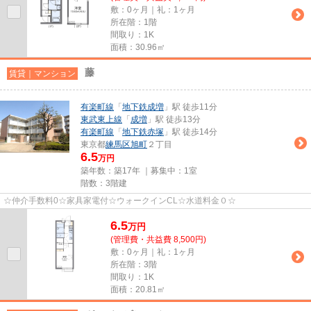
敷：0ヶ月｜礼：1ヶ月
所在階：1階
間取り：1K
面積：30.96㎡
藤
賃貸｜マンション
有楽町線
「
地下鉄成増
」駅 徒歩11分
東武東上線
「
成増
」駅 徒歩13分
有楽町線
「
地下鉄赤塚
」駅 徒歩14分
東京都
練馬区
旭町
２丁目
6.5
万円
築年数：築17年 ｜募集中：
1室
階数：3階建
☆仲介手数料0☆家具家電付☆ウォークインCL☆水道料金０☆
6.5
万
円
(管理費・共益費 8,500円)
敷：0ヶ月｜礼：1ヶ月
所在階：3階
間取り：1K
面積：20.81㎡