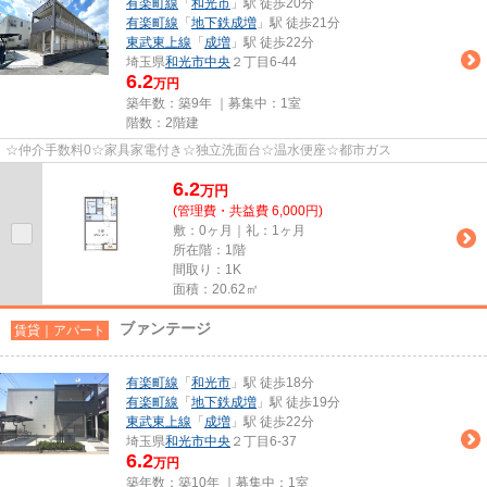
有楽町線
「
和光市
」駅 徒歩20分
有楽町線
「
地下鉄成増
」駅 徒歩21分
東武東上線
「
成増
」駅 徒歩22分
埼玉県
和光市
中央
２丁目6-44
6.2
万円
築年数：築9年 ｜募集中：
1室
階数：2階建
☆仲介手数料0☆家具家電付き☆独立洗面台☆温水便座☆都市ガス
6.2
万
円
(管理費・共益費 6,000円)
敷：0ヶ月｜礼：1ヶ月
所在階：1階
間取り：1K
面積：20.62㎡
ブァンテージ
賃貸｜アパート
有楽町線
「
和光市
」駅 徒歩18分
有楽町線
「
地下鉄成増
」駅 徒歩19分
東武東上線
「
成増
」駅 徒歩22分
埼玉県
和光市
中央
２丁目6-37
6.2
万円
築年数：築10年 ｜募集中：
1室