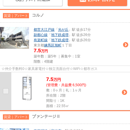
コルノ
賃貸｜アパート
都営大江戸線
「
光が丘
」駅 徒歩17分
副都心線
「
地下鉄成増
」駅 徒歩26分
有楽町線
「
地下鉄成増
」駅 徒歩26分
東京都
練馬区
旭町
１丁目
7.5
万円
築年数：築5年 ｜募集中：
1室
階数：4階建
☆仲介手数料0☆家具家電付☆独立洗面台付☆WiFi☆都市ガス
7.5
万
円
(管理費・共益費 6,500円)
敷：0ヶ月｜礼：1ヶ月
所在階：2階
間取り：1K
面積：22.55㎡
ブァンテージⅡ
賃貸｜アパート