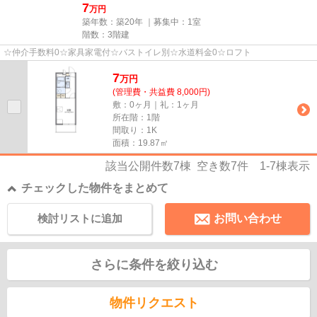
7
万円
築年数：築20年 ｜募集中：
1室
階数：3階建
☆仲介手数料0☆家具家電付☆バストイレ別☆水道料金0☆ロフト
7
万
円
(管理費・共益費 8,000円)
敷：0ヶ月｜礼：1ヶ月
所在階：1階
間取り：1K
面積：19.87㎡
該当公開件数
7
棟 空き数
7
件
1-7
棟表示
チェックした物件をまとめて
検討リストに追加
お問い合わせ
さらに条件を絞り込む
物件リクエスト