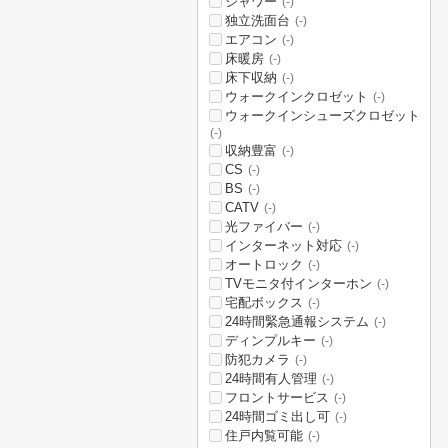
シャワー
(-)
独立洗面台
(-)
エアコン
(-)
床暖房
(-)
床下収納
(-)
ウォークインクロゼット
(-)
ウォークインシューズクロゼット
(-)
収納豊富
(-)
CS
(-)
BS
(-)
CATV
(-)
光ファイバー
(-)
インターネット対応
(-)
オートロック
(-)
TVモニタ付インターホン
(-)
宅配ボックス
(-)
24時間緊急通報システム
(-)
ディンプルキー
(-)
防犯カメラ
(-)
24時間有人管理
(-)
フロントサービス
(-)
24時間ゴミ出し可
(-)
住戸内覧可能
(-)