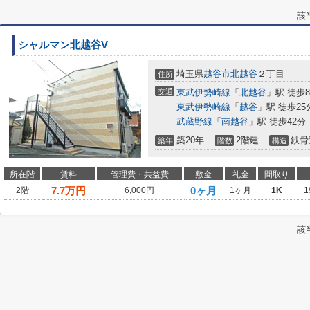
該
シャルマン北越谷V
埼玉県
越谷市
北越谷
２丁目
住所
交通
東武伊勢崎線
「
北越谷
」駅 徒歩
東武伊勢崎線
「
越谷
」駅 徒歩25
武蔵野線
「
南越谷
」駅 徒歩42分
築20年
2階建
鉄骨
築年
階数
構造
所在階
賃料
管理費・共益費
敷金
礼金
間取り
7.7
万円
0ヶ月
2階
6,000円
1ヶ月
1K
1
該