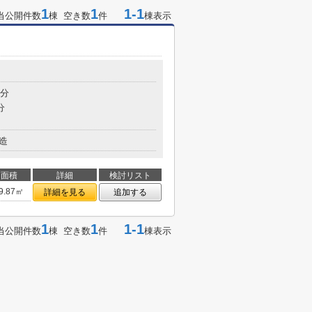
1
1
1-1
当公開件数
棟 空き数
件
棟表示
8分
分
造
面積
詳細
検討リスト
9.87㎡
詳細を見る
追加する
1
1
1-1
当公開件数
棟 空き数
件
棟表示