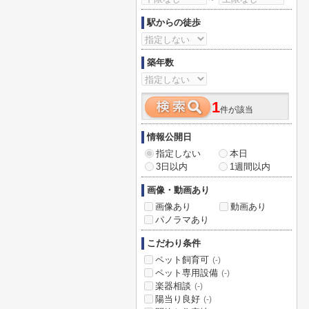
駅からの徒歩
築年数
1
件が該当
情報公開日
指定しない
本日
3日以内
1週間以内
画像・動画あり
画像あり
動画あり
パノラマあり
こだわり条件
ペット飼育可
(-)
ペット専用設備
(-)
楽器相談
(-)
陽当り良好
(-)