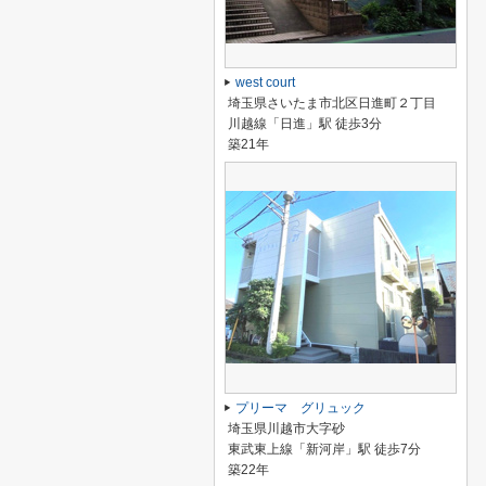
west court
埼玉県さいたま市北区日進町２丁目
川越線「日進」駅 徒歩3分
築21年
プリーマ グリュック
埼玉県川越市大字砂
東武東上線「新河岸」駅 徒歩7分
築22年