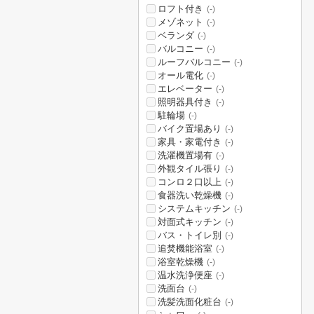
ロフト付き
(-)
メゾネット
(-)
ベランダ
(-)
バルコニー
(-)
ルーフバルコニー
(-)
オール電化
(-)
エレベーター
(-)
照明器具付き
(-)
駐輪場
(-)
バイク置場あり
(-)
家具・家電付き
(-)
洗濯機置場有
(-)
外観タイル張り
(-)
コンロ２口以上
(-)
食器洗い乾燥機
(-)
システムキッチン
(-)
対面式キッチン
(-)
バス・トイレ別
(-)
追焚機能浴室
(-)
浴室乾燥機
(-)
温水洗浄便座
(-)
洗面台
(-)
洗髪洗面化粧台
(-)