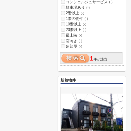
コンシェルジュサービス
(-)
駐車場あり
(-)
2階以上
(-)
1階の物件
(-)
10階以上
(-)
20階以上
(-)
最上階
(-)
南向き
(-)
角部屋
(-)
1
件が該当
新着物件