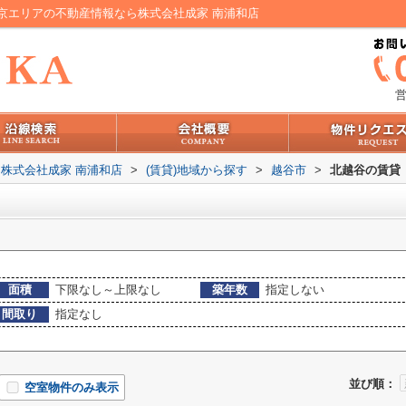
京エリアの不動産情報なら株式会社成家 南浦和店
営
株式会社成家 南浦和店
>
(賃貸)地域から探す
>
越谷市
>
北越谷の賃貸
面積
下限なし～上限なし
築年数
指定しない
間取り
指定なし
並び順：
空室物件のみ表示