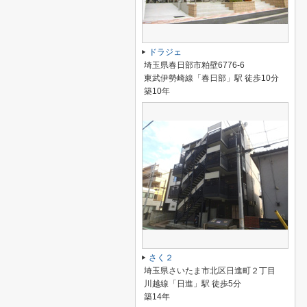
ドラジェ
埼玉県春日部市粕壁6776-6
東武伊勢崎線「春日部」駅 徒歩10分
築10年
さく２
埼玉県さいたま市北区日進町２丁目
川越線「日進」駅 徒歩5分
築14年