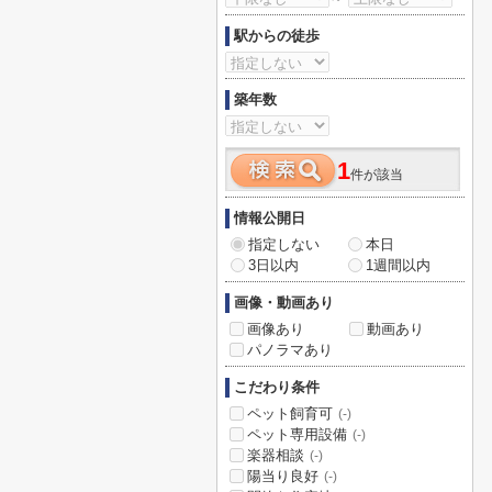
駅からの徒歩
築年数
1
件が該当
情報公開日
指定しない
本日
3日以内
1週間以内
画像・動画あり
画像あり
動画あり
パノラマあり
こだわり条件
ペット飼育可
(-)
ペット専用設備
(-)
楽器相談
(-)
陽当り良好
(-)