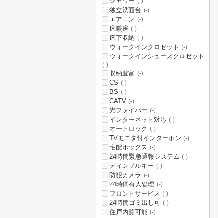
シャワー
(-)
独立洗面台
(-)
エアコン
(-)
床暖房
(-)
床下収納
(-)
ウォークインクロゼット
(-)
ウォークインシューズクロゼット
(-)
収納豊富
(-)
CS
(-)
BS
(-)
CATV
(-)
光ファイバー
(-)
インターネット対応
(-)
オートロック
(-)
TVモニタ付インターホン
(-)
宅配ボックス
(-)
24時間緊急通報システム
(-)
ディンプルキー
(-)
防犯カメラ
(-)
24時間有人管理
(-)
フロントサービス
(-)
24時間ゴミ出し可
(-)
住戸内覧可能
(-)