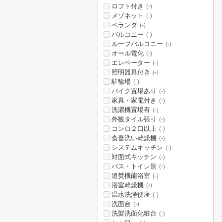
ロフト付き
(-)
メゾネット
(-)
ベランダ
(-)
バルコニー
(-)
ルーフバルコニー
(-)
オール電化
(-)
エレベーター
(-)
照明器具付き
(-)
駐輪場
(-)
バイク置場あり
(-)
家具・家電付き
(-)
洗濯機置場有
(-)
外観タイル張り
(-)
コンロ２口以上
(-)
食器洗い乾燥機
(-)
システムキッチン
(-)
対面式キッチン
(-)
バス・トイレ別
(-)
追焚機能浴室
(-)
浴室乾燥機
(-)
温水洗浄便座
(-)
洗面台
(-)
洗髪洗面化粧台
(-)