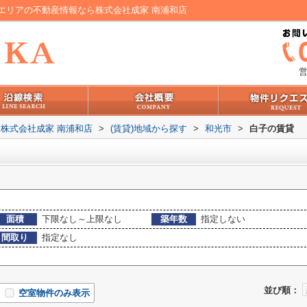
エリアの不動産情報なら株式会社成家 南浦和店
営
株式会社成家 南浦和店
>
(賃貸)地域から探す
>
和光市
>
白子の賃貸
面積
下限なし～上限なし
築年数
指定しない
間取り
指定なし
並び順：
空室物件のみ表示