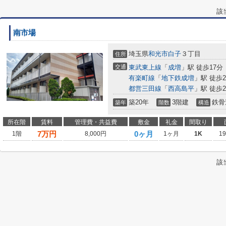
該
南市場
埼玉県
和光市
白子
３丁目
住所
交通
東武東上線
「
成増
」駅 徒歩17分
有楽町線
「
地下鉄成増
」駅 徒歩2
都営三田線
「
西高島平
」駅 徒歩2
築20年
3階建
鉄骨
築年
階数
構造
所在階
賃料
管理費・共益費
敷金
礼金
間取り
7
万円
0ヶ月
1階
8,000円
1ヶ月
1K
1
該