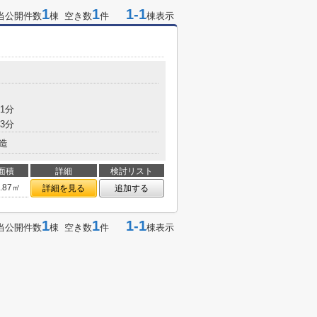
1
1
1-1
当公開件数
棟 空き数
件
棟表示
1分
3分
造
面積
詳細
検討リスト
9.87㎡
詳細を見る
追加する
1
1
1-1
当公開件数
棟 空き数
件
棟表示