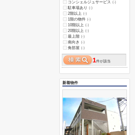
コンシェルジュサービス
(-)
駐車場あり
(-)
2階以上
(-)
1階の物件
(-)
10階以上
(-)
20階以上
(-)
最上階
(-)
南向き
(-)
角部屋
(-)
1
件が該当
新着物件