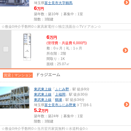
埼玉県
富士見市
大字鶴馬
6
万円
築年数：築10年 ｜募集中：
1室
階数：3階建
☆敷金0仲介手数料0☆家具家電付☆独立洗面台☆TVドアホン☆
6
万
円
(管理費・共益費 6,000円)
敷：0ヶ月｜礼：1ヶ月
所在階：2階
間取り：1K
面積：25.07㎡
ドゥジエーム
賃貸｜マンション
東武東上線
「
ふじみ野
」駅 徒歩9分
東武東上線
「
上福岡
」駅 徒歩30分
東武東上線
「
鶴瀬
」駅 徒歩34分
埼玉県
富士見市
ふじみ野東
３丁目6-1
5.2
万円
築年数：築24年 ｜募集中：
1室
階数：3階建
☆敷金0仲介手数料0☆当月翌月家賃無料☆水道料金0☆