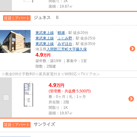
間取り：1K
面積：19.87㎡
ジュネス Ⅱ
賃貸｜アパート
東武東上線
「
鶴瀬
」駅 徒歩20分
東武東上線
「
ふじみ野
」駅 徒歩25分
東武東上線
「
みずほ台
」駅 徒歩35分
埼玉県
入間郡三芳町
大字藤久保
4.9
万円
築年数：築19年 ｜募集中：
1室
階数：2階建
☆敷金0仲介手数料0☆家具家電付き☆Wif対応☆TVドアホン
4.9
万
円
(管理費・共益費 5,500円)
敷：0ヶ月｜礼：1ヶ月
所在階：2階
間取り：1K
面積：19.87㎡
サンライズ
賃貸｜アパート