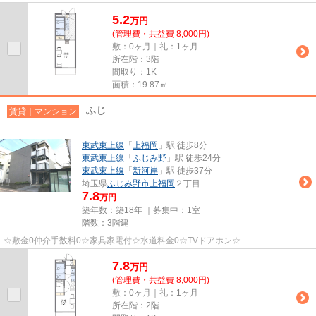
5.2
万
円
(管理費・共益費 8,000円)
敷：0ヶ月｜礼：1ヶ月
所在階：3階
間取り：1K
面積：19.87㎡
ふじ
賃貸｜マンション
東武東上線
「
上福岡
」駅 徒歩8分
東武東上線
「
ふじみ野
」駅 徒歩24分
東武東上線
「
新河岸
」駅 徒歩37分
埼玉県
ふじみ野市
上福岡
２丁目
7.8
万円
築年数：築18年 ｜募集中：
1室
階数：3階建
☆敷金0仲介手数料0☆家具家電付☆水道料金0☆TVドアホン☆
7.8
万
円
(管理費・共益費 8,000円)
敷：0ヶ月｜礼：1ヶ月
所在階：2階