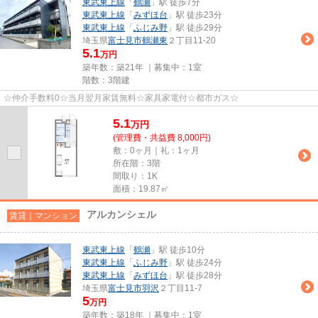
東武東上線
「
鶴瀬
」駅 徒歩7分
東武東上線
「
みずほ台
」駅 徒歩23分
東武東上線
「
ふじみ野
」駅 徒歩29分
埼玉県
富士見市
鶴瀬東
２丁目11-20
5.1
万円
築年数：築21年 ｜募集中：
1室
階数：3階建
☆仲介手数料0☆当月翌月家賃無料☆家具家電付☆都市ガス☆
5.1
万
円
(管理費・共益費 8,000円)
敷：0ヶ月｜礼：1ヶ月
所在階：3階
間取り：1K
面積：19.87㎡
アルカンシェル
賃貸｜マンション
東武東上線
「
鶴瀬
」駅 徒歩10分
東武東上線
「
ふじみ野
」駅 徒歩24分
東武東上線
「
みずほ台
」駅 徒歩28分
埼玉県
富士見市
羽沢
２丁目11-7
5
万円
築年数：築18年 ｜募集中：
1室