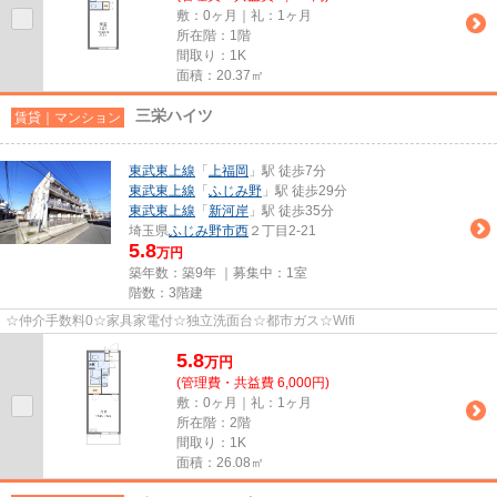
敷：0ヶ月｜礼：1ヶ月
所在階：1階
間取り：1K
面積：20.37㎡
三栄ハイツ
賃貸｜マンション
東武東上線
「
上福岡
」駅 徒歩7分
東武東上線
「
ふじみ野
」駅 徒歩29分
東武東上線
「
新河岸
」駅 徒歩35分
埼玉県
ふじみ野市
西
２丁目2-21
5.8
万円
築年数：築9年 ｜募集中：
1室
階数：3階建
☆仲介手数料0☆家具家電付☆独立洗面台☆都市ガス☆Wifi
5.8
万
円
(管理費・共益費 6,000円)
敷：0ヶ月｜礼：1ヶ月
所在階：2階
間取り：1K
面積：26.08㎡