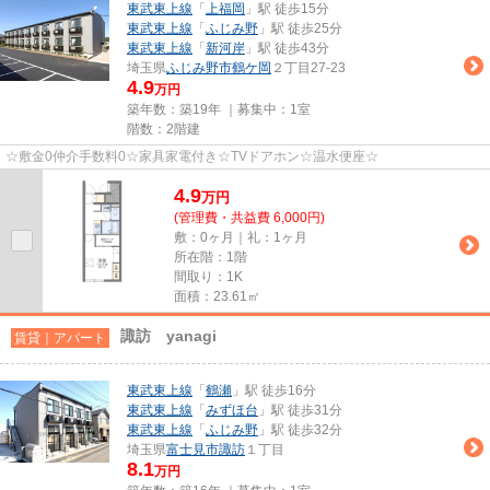
東武東上線
「
上福岡
」駅 徒歩15分
東武東上線
「
ふじみ野
」駅 徒歩25分
東武東上線
「
新河岸
」駅 徒歩43分
埼玉県
ふじみ野市
鶴ケ岡
２丁目27-23
4.9
万円
築年数：築19年 ｜募集中：
1室
階数：2階建
☆敷金0仲介手数料0☆家具家電付き☆TVドアホン☆温水便座☆
4.9
万
円
(管理費・共益費 6,000円)
敷：0ヶ月｜礼：1ヶ月
所在階：1階
間取り：1K
面積：23.61㎡
諏訪 yanagi
賃貸｜アパート
東武東上線
「
鶴瀬
」駅 徒歩16分
東武東上線
「
みずほ台
」駅 徒歩31分
東武東上線
「
ふじみ野
」駅 徒歩32分
埼玉県
富士見市
諏訪
１丁目
8.1
万円