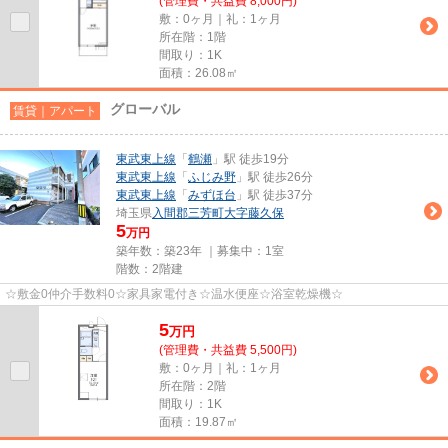
(管理費・共益費 8,000円)
敷：0ヶ月｜礼：1ヶ月
所在階：1階
間取り：1K
面積：26.08㎡
グローバル
賃貸｜アパート
東武東上線
「
鶴瀬
」駅 徒歩19分
東武東上線
「
ふじみ野
」駅 徒歩26分
東武東上線
「
みずほ台
」駅 徒歩37分
埼玉県
入間郡三芳町
大字藤久保
5
万円
築年数：築23年 ｜募集中：
1室
階数：2階建
☆敷金0仲介手数料0☆家具家電付き☆温水便座☆浴室乾燥機☆
5
万
円
(管理費・共益費 5,500円)
敷：0ヶ月｜礼：1ヶ月
所在階：2階
間取り：1K
面積：19.87㎡