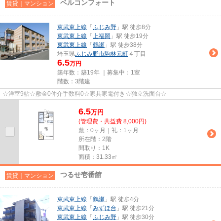
ベルコンフォート
賃貸｜マンション
東武東上線
「
ふじみ野
」駅 徒歩8分
東武東上線
「
上福岡
」駅 徒歩19分
東武東上線
「
鶴瀬
」駅 徒歩38分
埼玉県
ふじみ野市
駒林元町
４丁目
6.5
万円
築年数：築19年 ｜募集中：
1室
階数：3階建
☆洋室9帖☆敷金0仲介手数料0☆家具家電付き☆独立洗面台☆
6.5
万
円
(管理費・共益費 8,000円)
敷：0ヶ月｜礼：1ヶ月
所在階：2階
間取り：1K
面積：31.33㎡
つるせ壱番館
賃貸｜マンション
東武東上線
「
鶴瀬
」駅 徒歩4分
東武東上線
「
みずほ台
」駅 徒歩21分
東武東上線
「
ふじみ野
」駅 徒歩30分