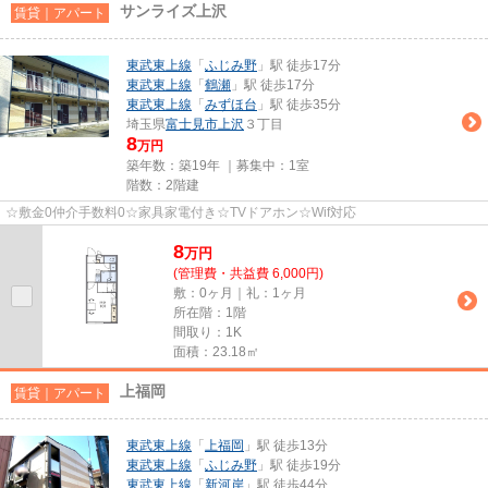
サンライズ上沢
賃貸｜アパート
東武東上線
「
ふじみ野
」駅 徒歩17分
東武東上線
「
鶴瀬
」駅 徒歩17分
東武東上線
「
みずほ台
」駅 徒歩35分
埼玉県
富士見市
上沢
３丁目
8
万円
築年数：築19年 ｜募集中：
1室
階数：2階建
☆敷金0仲介手数料0☆家具家電付き☆TVドアホン☆Wif対応
8
万
円
(管理費・共益費 6,000円)
敷：0ヶ月｜礼：1ヶ月
所在階：1階
間取り：1K
面積：23.18㎡
上福岡
賃貸｜アパート
東武東上線
「
上福岡
」駅 徒歩13分
東武東上線
「
ふじみ野
」駅 徒歩19分
東武東上線
「
新河岸
」駅 徒歩44分