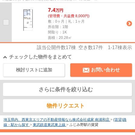
7.4
万
円
(管理費・共益費 8,000円)
敷：0ヶ月｜礼：1ヶ月
所在階：1階
間取り：1K
面積：20.28㎡
該当公開件数
17
棟 空き数
17
件
1-17
棟表示
チェックした物件をまとめて
検討リストに追加
お問い合わせ
さらに条件を絞り込む
物件リクエスト
埼玉県内、西東京エリアの不動産情報なら株式会社成家 南浦和店
>
(賃貸)路
線・駅から探す
>
東武鉄道東武東上線
>
ふじみ野駅の賃貸