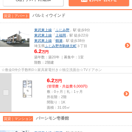
バルミィウインド
賃貸｜アパート
東武東上線
「
ふじみ野
」駅 徒歩9分
東武東上線
「
上福岡
」駅 徒歩22分
東武東上線
「
鶴瀬
」駅 徒歩38分
埼玉県
ふじみ野市
駒林元町
３丁目
6.2
万円
築年数：築20年 ｜募集中：
1室
階数：2階建
☆敷金0仲介手数料0☆家具家電付き☆独立洗面台☆TVドアホン
6.2
万
円
(管理費・共益費 6,000円)
敷：0ヶ月｜礼：1ヶ月
所在階：2階
間取り：1K
面積：31.05㎡
パーシモン壱番館
賃貸｜マンション