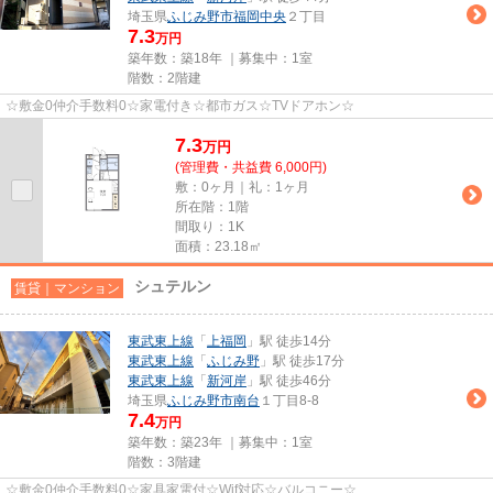
埼玉県
ふじみ野市
福岡中央
２丁目
7.3
万円
築年数：築18年 ｜募集中：
1室
階数：2階建
☆敷金0仲介手数料0☆家電付き☆都市ガス☆TVドアホン☆
7.3
万
円
(管理費・共益費 6,000円)
敷：0ヶ月｜礼：1ヶ月
所在階：1階
間取り：1K
面積：23.18㎡
シュテルン
賃貸｜マンション
東武東上線
「
上福岡
」駅 徒歩14分
東武東上線
「
ふじみ野
」駅 徒歩17分
東武東上線
「
新河岸
」駅 徒歩46分
埼玉県
ふじみ野市
南台
１丁目8-8
7.4
万円
築年数：築23年 ｜募集中：
1室
階数：3階建
☆敷金0仲介手数料0☆家具家電付☆Wif対応☆バルコニー☆