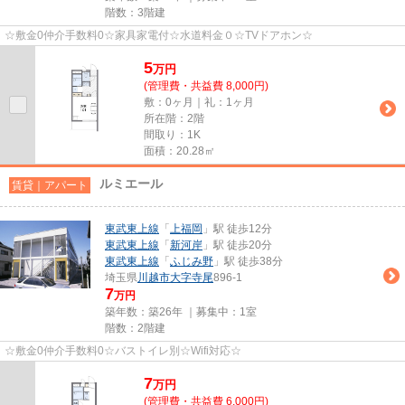
階数：3階建
☆敷金0仲介手数料0☆家具家電付☆水道料金０☆TVドアホン☆
5
万
円
(管理費・共益費 8,000円)
敷：0ヶ月｜礼：1ヶ月
所在階：2階
間取り：1K
面積：20.28㎡
ルミエール
賃貸｜アパート
東武東上線
「
上福岡
」駅 徒歩12分
東武東上線
「
新河岸
」駅 徒歩20分
東武東上線
「
ふじみ野
」駅 徒歩38分
埼玉県
川越市
大字寺尾
896-1
7
万円
築年数：築26年 ｜募集中：
1室
階数：2階建
☆敷金0仲介手数料0☆バストイレ別☆Wifi対応☆
7
万
円
(管理費・共益費 6,000円)