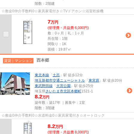
階数：2階建
☆敷金0仲介手数料0☆家具家電付き☆TVドアホン☆浴室乾燥機
7
万
円
(管理費・共益費 6,000円)
敷：0ヶ月｜礼：1ヶ月
所在階：1階
間取り：1K
面積：19.87㎡
西本郷
賃貸｜マンション
東北本線
「
土呂
」駅 徒歩12分
埼玉新都市交通ニューシャトル
「
東宮原
」駅 徒歩20分
東武野田線
「
大宮公園
」駅 徒歩25分
埼玉県
さいたま市北区
本郷町
1521-1
8.2
万円
築年数：築17年 ｜募集中：
1室
階数：3階建
☆敷金0仲介手数料0☆水道料金0☆家具家電付き☆オートロック
8.2
万
円
(管理費・共益費 8,000円)