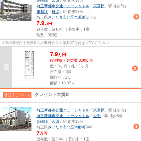
高崎線
「
宮原
」駅 徒歩10分
埼玉新都市交通ニューシャトル
「
東宮原
」駅 徒歩5分
川越線
「
日進
」駅 徒歩27分
埼玉県
さいたま市北区
宮原町
２丁目
7.9
万円
築年数：築18年 ｜募集中：
1室
階数：3階建
☆敷金0仲介手数料0☆水道料金０☆家具家電付き☆TVドアホン
7.9
万
円
(管理費・共益費 8,000円)
敷：0ヶ月｜礼：1ヶ月
所在階：1階
間取り：1K
面積：19.87㎡
クレセント本郷Ⅲ
賃貸｜アパート
埼玉新都市交通ニューシャトル
「
東宮原
」駅 徒歩8分
埼玉新都市交通ニューシャトル
「
今羽
」駅 徒歩8分
高崎線
「
宮原
」駅 徒歩19分
埼玉県
さいたま市北区
本郷町
940
7
万円
築年数：築20年 ｜募集中：
1室