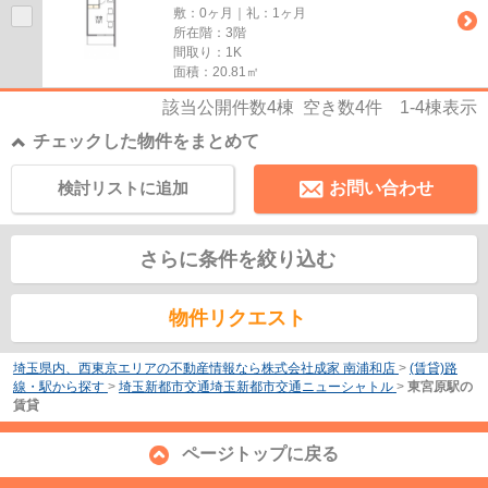
敷：0ヶ月｜礼：1ヶ月
所在階：3階
間取り：1K
面積：20.81㎡
該当公開件数
4
棟 空き数
4
件
1-4
棟表示
チェックした物件をまとめて
検討リストに追加
お問い合わせ
さらに条件を絞り込む
物件リクエスト
埼玉県内、西東京エリアの不動産情報なら株式会社成家 南浦和店
>
(賃貸)路
線・駅から探す
>
埼玉新都市交通埼玉新都市交通ニューシャトル
>
東宮原駅の
賃貸
ページトップに戻る