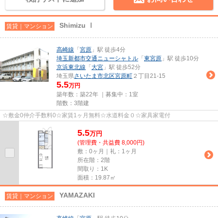
Shimizu Ⅰ
賃貸｜マンション
高崎線
「
宮原
」駅 徒歩4分
埼玉新都市交通ニューシャトル
「
東宮原
」駅 徒歩10分
京浜東北線
「
大宮
」駅 徒歩52分
埼玉県
さいたま市北区
宮原町
２丁目21-15
5.5
万円
築年数：築22年 ｜募集中：
1室
階数：3階建
☆敷金0仲介手数料0☆家賃1ヶ月無料☆水道料金０☆家具家電付
5.5
万
円
(管理費・共益費 8,000円)
敷：0ヶ月｜礼：1ヶ月
所在階：2階
間取り：1K
面積：19.87㎡
YAMAZAKI
賃貸｜マンション