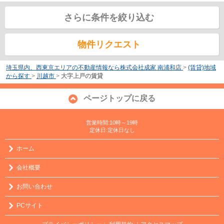
さらに条件を絞り込む
物件リクエスト
埼玉県内、西東京エリアの不動産情報なら株式会社成家 南浦和店
>
(賃貸)地域
から探す
>
川越市
>
大字上戸の賃貸
ページトップに戻る
営業時間:10時～19時
定休日:定休日なし
ホーム
会社概要
お問い合わせ
PCサイト