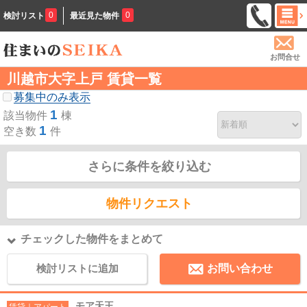
0
0
検討リスト
最近見た物件
お問合せ
川越市大字上戸 賃貸一覧
募集中のみ表示
1
該当物件
棟
1
空き数
件
さらに条件を絞り込む
物件リクエスト
チェックした物件をまとめて
検討リストに追加
お問い合わせ
モア天王
賃貸｜アパート