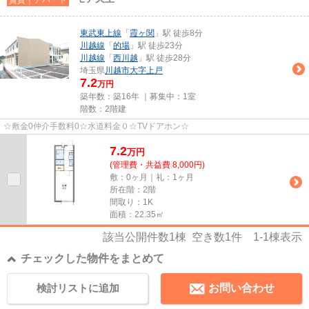
東武東上線
「
霞ヶ関
」駅 徒歩8分
川越線
「
的場
」駅 徒歩23分
川越線
「
西川越
」駅 徒歩28分
埼玉県
川越市
大字上戸
7.2
万円
築年数：築16年 ｜募集中：
1室
階数：2階建
☆敷金0仲介手数料0☆水道料金０☆TVドアホン☆
7.2
万
円
(管理費・共益費 8,000円)
敷：0ヶ月｜礼：1ヶ月
所在階：2階
間取り：1K
面積：22.35㎡
該当公開件数
1
棟 空き数
1
件
1-1
棟表示
チェックした物件をまとめて
検討リストに追加
お問い合わせ