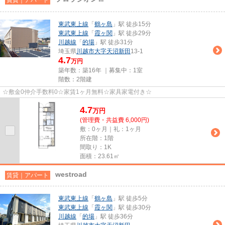
東武東上線
「
鶴ヶ島
」駅 徒歩15分
東武東上線
「
霞ヶ関
」駅 徒歩29分
川越線
「
的場
」駅 徒歩31分
埼玉県
川越市
大字天沼新田
13-1
4.7
万円
築年数：築16年 ｜募集中：
1室
階数：2階建
☆敷金0仲介手数料0☆家賃1ヶ月無料☆家具家電付き☆
4.7
万
円
(管理費・共益費 6,000円)
敷：0ヶ月｜礼：1ヶ月
所在階：1階
間取り：1K
面積：23.61㎡
westroad
賃貸｜アパート
東武東上線
「
鶴ヶ島
」駅 徒歩5分
東武東上線
「
霞ヶ関
」駅 徒歩30分
川越線
「
的場
」駅 徒歩36分