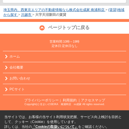
埼玉県内、西東京エリアの不動産情報なら株式会社成家 南浦和店
>
(賃貸)地域
から探す
>
川越市
>
大字天沼新田の賃貸
ページトップに戻る
営業時間:10時～19時
定休日:定休日なし
ホーム
会社概要
お問い合わせ
PCサイト
プライバシーポリシー
利用規約
｜アクセスマップ
｜
Copyright(c) 住まいのSEIKA 南浦和店 ㈱成家 All rights reserved.
当サイトでは、お客様の当サイト利用状況把握、サービス向上検討を目的と
して、クッキー（Cookie）を使用しています。
詳しくは、当社の
「Cookieの取扱いについて」
をご確認ください。