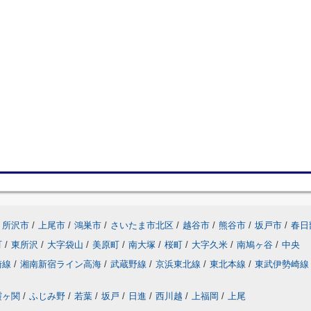
所沢市
/
上尾市
/
鴻巣市
/
さいたま市北区
/
越谷市
/
熊谷市
/
坂戸市
/
春日
町
/
東所沢
/
大字袋山
/
美原町
/
南大塚
/
桜町
/
大字久米
/
南鳩ヶ谷
/
中央
崎線
/
湘南新宿ライン高海
/
武蔵野線
/
京浜東北線
/
東北本線
/
東武伊勢崎線
霞ヶ関
/
ふじみ野
/
若葉
/
坂戸
/
日進
/
西川越
/
上福岡
/
上尾