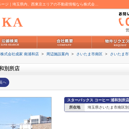
スターバックス コーヒー 浦和別所店情報ページ｜埼玉県内、西東京エリアの不動産情報なら株式会社成家 南浦和店
営
株式会社成家 南浦和店
>
周辺施設案内
>
さいたま市南区
>
さいたま市
浦和別所店
覧へ
スターバックス コーヒー 浦和別所
所在地
埼玉県さいたま市南区別所