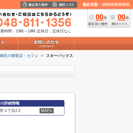
最終更新：2026年08月08日
00
00
件
件
最近見た物件
検討リスト
業時間：10時～19時
定休日：定休日なし
南区の喫茶店・カフェ
>
スターバックス
店の詳細情報
３丁目2-2
MAP
▼