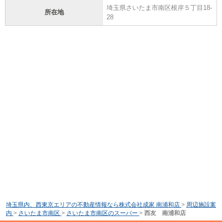
埼玉県さいたま市南区根岸５丁目18-
所在地
28
埼玉県内、西東京エリアの不動産情報なら株式会社成家 南浦和店
>
周辺施設案
内
>
さいたま市南区
>
さいたま市南区のスーパー
>
西友 南浦和店