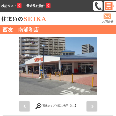
0
0
検討リスト
最近見た物件
お問合せ
西友 南浦和店
前
次
画像タップで拡大表示【
1
/1】