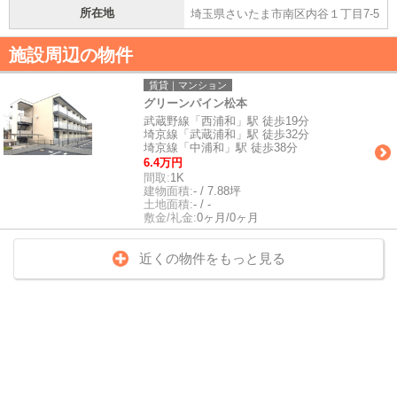
所在地
埼玉県さいたま市南区内谷１丁目7-5
施設周辺の物件
賃貸｜マンション
グリーンパイン松本
武蔵野線「西浦和」駅 徒歩19分
埼京線「武蔵浦和」駅 徒歩32分
埼京線「中浦和」駅 徒歩38分
6.4万円
間取:
1K
建物面積:
- / 7.88坪
土地面積:
- / -
敷金/礼金:
0ヶ月/0ヶ月
近くの物件をもっと見る