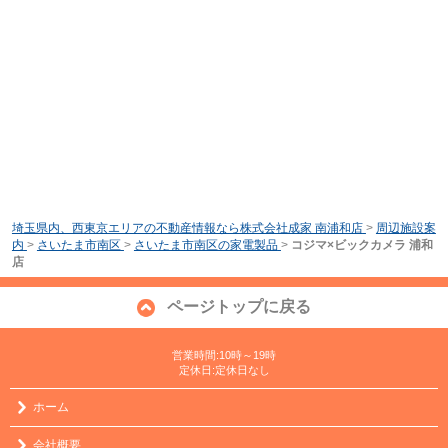
埼玉県内、西東京エリアの不動産情報なら株式会社成家 南浦和店
>
周辺施設案
内
>
さいたま市南区
>
さいたま市南区の家電製品
>
コジマ×ビックカメラ 浦和
店
ページトップに戻る
営業時間:10時～19時
定休日:定休日なし
ホーム
会社概要