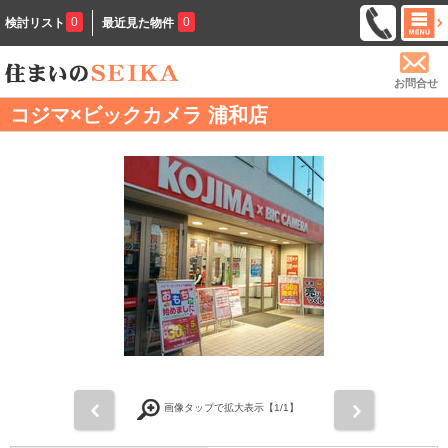
0
0
検討リスト
最近見た物件
お問合せ
コジマ×ビックカメラ 浦和店
前
次
画像タップで拡大表示【
1
/1】