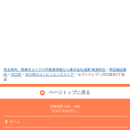
埼玉県内、西東京エリアの不動産情報なら株式会社成家 南浦和店
>
周辺施設案
内
>
川口市
>
川口市のコンビニエンスストア
>
セブンイレブン川口並木3丁目
店
ページトップに戻る
営業時間:10時～19時
定休日:定休日なし
ホーム