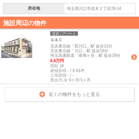
所在地
埼玉県川口市並木２丁目29-14
施設周辺の物件
賃貸｜アパート
Ｇ＆Ｃ
京浜東北線「西川口」駅 徒歩12分
京浜東北線「川口」駅 徒歩19分
埼玉高速鉄道「南鳩ヶ谷」駅 徒歩29分
6.6万円
間取:
1K
建物面積:
- / 6.01坪
土地面積:
- / -
敷金/礼金:
0ヶ月/1ヶ月
近くの物件をもっと見る