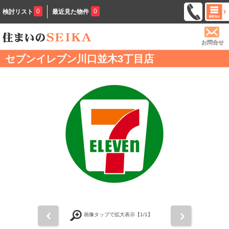
0
0
検討リスト
最近見た物件
お問合せ
セブンイレブン川口並木3丁目店
前
次
画像タップで拡大表示【
1
/1】