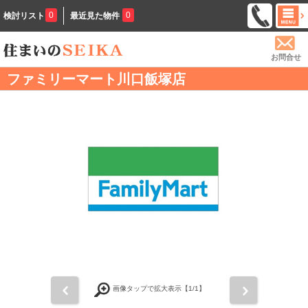
0
0
検討リスト
最近見た物件
お問合せ
ファミリーマート川口飯塚店
前
次
画像タップで拡大表示【
1
/1】