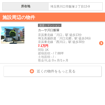
所在地
埼玉県川口市飯塚２丁目13-9
施設周辺の物件
賃貸｜マンション
カ―サ川口飯塚
京浜東北線「川口」駅 徒歩13分
埼玉高速鉄道「川口元郷」駅 徒歩24分
京浜東北線「西川口」駅 徒歩30分
7.1万円
間取:
1K
建物面積:
- / 7.88坪
土地面積:
- / -
敷金/礼金:
0ヶ月/1ヶ月
近くの物件をもっと見る