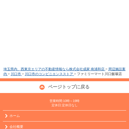
埼玉県内、西東京エリアの不動産情報なら株式会社成家 南浦和店
>
周辺施設案
内
>
川口市
>
川口市のコンビニエンスストア
>
ファミリーマート川口飯塚店
ページトップに戻る
営業時間:10時～19時
定休日:定休日なし
ホーム
会社概要