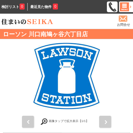
0
0
検討リスト
最近見た物件
お問合せ
ローソン 川口南鳩ヶ谷六丁目店
前
次
画像タップで拡大表示【
1
/1】