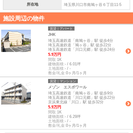
所在地
埼玉県川口市南鳩ヶ谷６丁目11-5
施設周辺の物件
賃貸｜アパート
JHK
埼玉高速鉄道「南鳩ヶ谷」駅 徒歩4分
埼玉高速鉄道「鳩ヶ谷」駅 徒歩22分
埼玉高速鉄道「川口元郷」駅 徒歩24分
5.9万円
間取:
1K
建物面積:
- / 6.01坪
土地面積:
- / -
敷金/礼金:
0ヶ月/1ヶ月
賃貸｜マンション
メゾン エスポワール
埼玉高速鉄道「南鳩ヶ谷」駅 徒歩9分
埼玉高速鉄道「川口元郷」駅 徒歩22分
京浜東北線「川口」駅 徒歩32分
5.9万円
間取:
1K
建物面積:
- / 6.29坪
土地面積:
- / -
敷金/礼金:
0ヶ月/1ヶ月