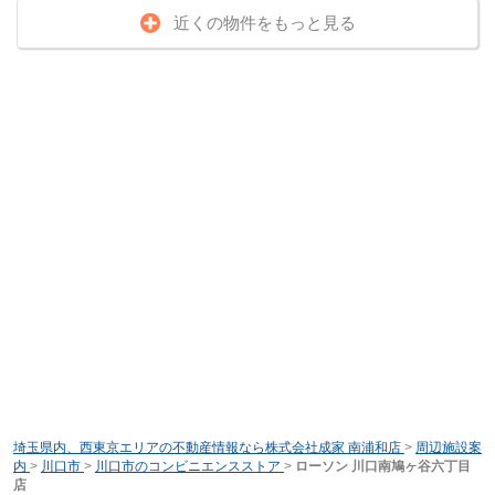
近くの物件をもっと見る
埼玉県内、西東京エリアの不動産情報なら株式会社成家 南浦和店
>
周辺施設案
内
>
川口市
>
川口市のコンビニエンスストア
>
ローソン 川口南鳩ヶ谷六丁目
店