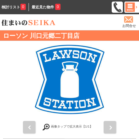
0
0
検討リスト
最近見た物件
お問合せ
ローソン 川口元郷二丁目店
前
次
画像タップで拡大表示【
1
/1】