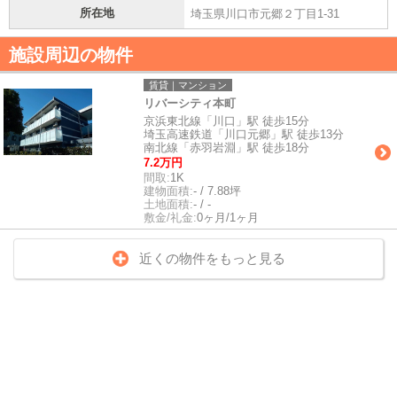
所在地
埼玉県川口市元郷２丁目1-31
施設周辺の物件
賃貸｜マンション
リバーシティ本町
京浜東北線「川口」駅 徒歩15分
埼玉高速鉄道「川口元郷」駅 徒歩13分
南北線「赤羽岩淵」駅 徒歩18分
7.2万円
間取:
1K
建物面積:
- / 7.88坪
土地面積:
- / -
敷金/礼金:
0ヶ月/1ヶ月
近くの物件をもっと見る