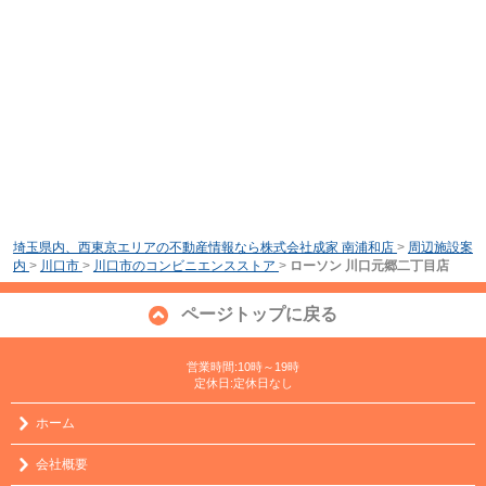
埼玉県内、西東京エリアの不動産情報なら株式会社成家 南浦和店
>
周辺施設案
内
>
川口市
>
川口市のコンビニエンスストア
>
ローソン 川口元郷二丁目店
ページトップに戻る
営業時間:10時～19時
定休日:定休日なし
ホーム
会社概要