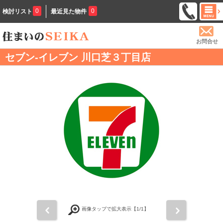
0
0
検討リスト
最近見た物件
お問合せ
セブン-イレブン 川口芝３丁目店
前
次
画像タップで拡大表示【
1
/1】