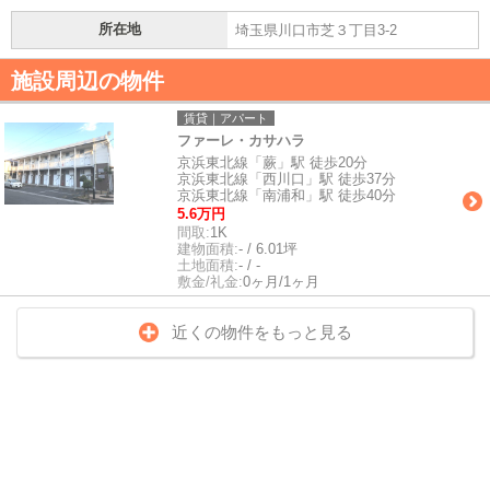
所在地
埼玉県川口市芝３丁目3-2
施設周辺の物件
賃貸｜アパート
ファーレ・カサハラ
京浜東北線「蕨」駅 徒歩20分
京浜東北線「西川口」駅 徒歩37分
京浜東北線「南浦和」駅 徒歩40分
5.6万円
間取:
1K
建物面積:
- / 6.01坪
土地面積:
- / -
敷金/礼金:
0ヶ月/1ヶ月
近くの物件をもっと見る