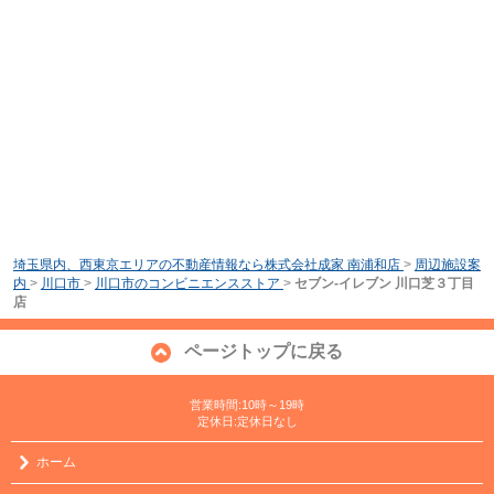
埼玉県内、西東京エリアの不動産情報なら株式会社成家 南浦和店
>
周辺施設案
内
>
川口市
>
川口市のコンビニエンスストア
>
セブン-イレブン 川口芝３丁目
店
ページトップに戻る
営業時間:10時～19時
定休日:定休日なし
ホーム