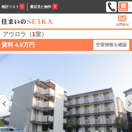
0
0
検討リスト
最近見た物件
お問合せ
アウロラ（
1
室）
賃料
4.9万円
空室情報を確認