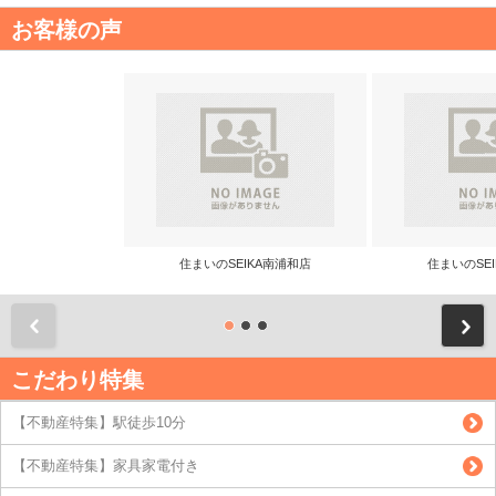
お客様の声
住まいのSEIKA南浦和店
住まいのSE
前
こだわり特集
【不動産特集】駅徒歩10分
【不動産特集】家具家電付き