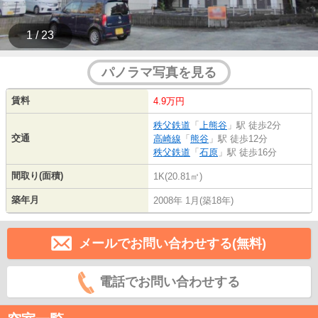
1 / 23
パノラマ写真を見る
賃料
4.9万円
秩父鉄道
「
上熊谷
」駅 徒歩2分
交通
高崎線
「
熊谷
」駅 徒歩12分
秩父鉄道
「
石原
」駅 徒歩16分
間取り(面積)
1K(20.81㎡)
築年月
2008年 1月(築18年)
メールでお問い合わせする(無料)
電話でお問い合わせする