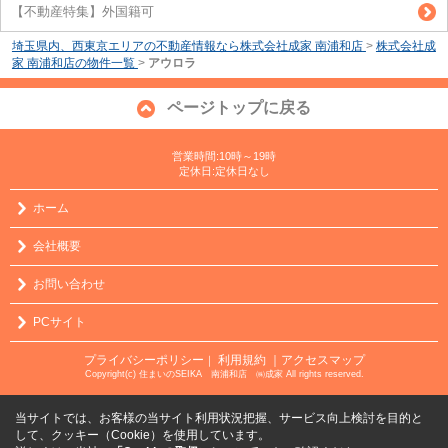
【不動産特集】外国籍可
埼玉県内、西東京エリアの不動産情報なら株式会社成家 南浦和店
>
株式会社成
家 南浦和店の物件一覧
>
アウロラ
ページトップに戻る
営業時間:10時～19時
定休日:定休日なし
ホーム
会社概要
お問い合わせ
PCサイト
プライバシーポリシー
利用規約
｜アクセスマップ
｜
Copyright(c) 住まいのSEIKA 南浦和店 ㈱成家 All rights reserved.
当サイトでは、お客様の当サイト利用状況把握、サービス向上検討を目的と
して、クッキー（Cookie）を使用しています。