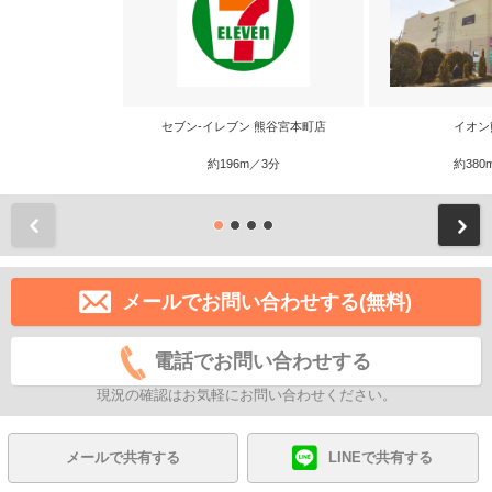
セブン-イレブン 熊谷宮本町店
イオン
約196m／3分
約380
前
メールでお問い合わせする(無料)
電話でお問い合わせする
現況の確認はお気軽にお問い合わせください。
メールで共有する
LINEで共有する