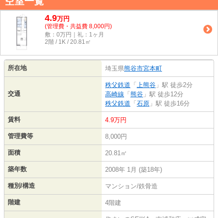
空室一覧
4.9
万
円
(管理費・共益費 8,000円)
敷：0万円｜礼：1ヶ月
2階 / 1K / 20.81㎡
所在地
埼玉県
熊谷市
宮本町
秩父鉄道
「
上熊谷
」駅 徒歩2分
交通
高崎線
「
熊谷
」駅 徒歩12分
秩父鉄道
「
石原
」駅 徒歩16分
賃料
4.9万円
管理費等
8,000円
面積
20.81㎡
築年数
2008年 1月 (築18年)
種別/構造
マンション/鉄骨造
階建
4階建