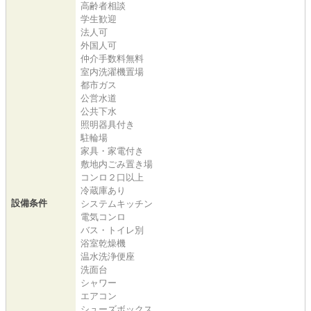
高齢者相談
学生歓迎
法人可
外国人可
仲介手数料無料
室内洗濯機置場
都市ガス
公営水道
公共下水
照明器具付き
駐輪場
家具・家電付き
敷地内ごみ置き場
コンロ２口以上
冷蔵庫あり
設備条件
システムキッチン
電気コンロ
バス・トイレ別
浴室乾燥機
温水洗浄便座
洗面台
シャワー
エアコン
シューズボックス