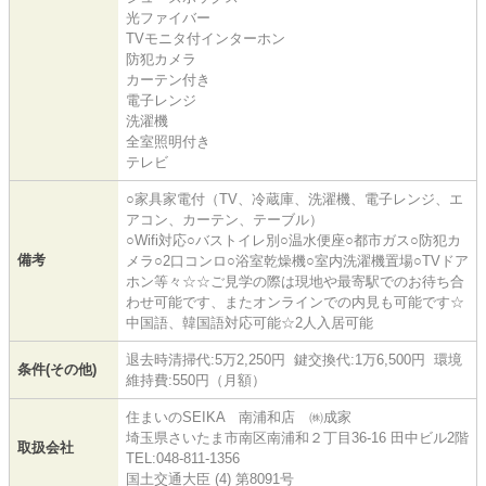
光ファイバー
TVモニタ付インターホン
防犯カメラ
カーテン付き
電子レンジ
洗濯機
全室照明付き
テレビ
○家具家電付（TV、冷蔵庫、洗濯機、電子レンジ、エ
アコン、カーテン、テーブル）
○Wifi対応○バストイレ別○温水便座○都市ガス○防犯カ
備考
メラ○2口コンロ○浴室乾燥機○室内洗濯機置場○TVドア
ホン等々☆☆ご見学の際は現地や最寄駅でのお待ち合
わせ可能です、またオンラインでの内見も可能です☆
中国語、韓国語対応可能☆2人入居可能
退去時清掃代:5万2,250円 鍵交換代:1万6,500円 環境
条件(その他)
維持費:550円（月額）
住まいのSEIKA 南浦和店 ㈱成家
埼玉県さいたま市南区南浦和２丁目36-16 田中ビル2階
取扱会社
TEL:048-811-1356
国土交通大臣 (4) 第8091号