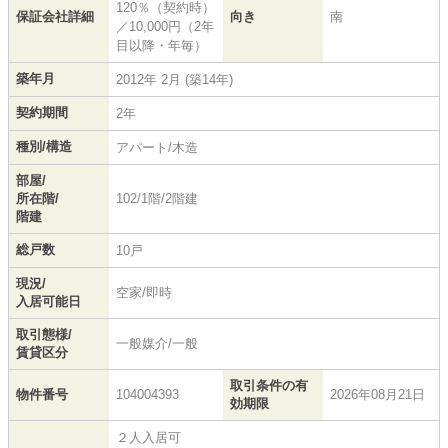
120％（契約時）
保証会社詳細
向き
南
／10,000円（2年
目以降・年毎）
築年月
2012年 2月 (築14年)
契約期間
2年
種別/構造
アパート/木造
部屋/
所在階/
102/1階/2階建
階建
総戸数
10戸
現況/
空家/即時
入居可能日
取引態様/
一般媒介/一般
賃貸区分
取引条件の有
物件番号
104004393
2026年08月21日
効期限
２人入居可