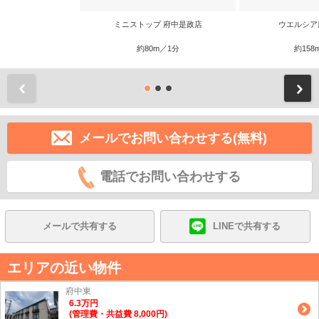
ミニストップ 府中是政店
ウエルシア
約80m／1分
約158
前
メールでお問い合わせする(無料)
電話でお問い合わせする
メールで共有する
LINEで共有する
エリアの近い物件
府中東
6.3
万
円
(管理費・共益費 8,000円)