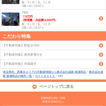
敷：0ヶ月｜礼：1ヶ月
1階 / 1K / 19.87㎡
TIME
7.9
万
円
(管理費・共益費 6,000円)
敷：0ヶ月｜礼：1ヶ月
1階 / 1K / 19.87㎡
こだわり特集
【不動産特集】駅徒歩10分
【不動産特集】家具家電付き
【不動産特集】外国籍可
埼玉県内、西東京エリアの不動産情報なら株式会社成家 南浦和店
>
株式会社成
家 南浦和店の物件一覧
>
カイトネストⅡ
>
102
ページトップに戻る
営業時間:10時～19時
定休日:定休日なし