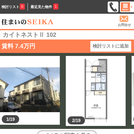
0
1
検討リスト
最近見た物件
お問合せ
カイトネストⅡ 102
賃料
7.4
万円
検討リストに追加
1/19
2/19