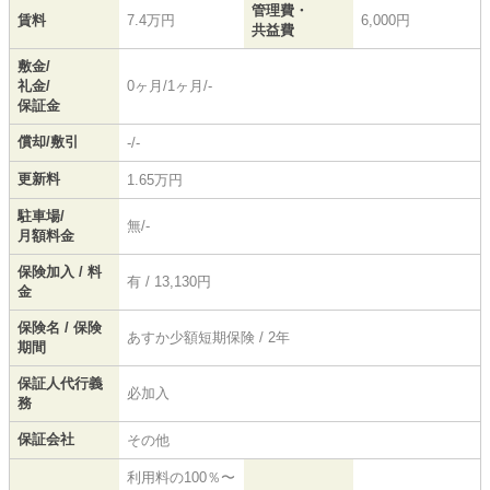
管理費・
賃料
7.4万円
6,000円
共益費
敷金/
礼金/
0ヶ月/1ヶ月/-
保証金
償却/敷引
-/-
更新料
1.65万円
駐車場/
無/-
月額料金
保険加入 / 料
有 / 13,130円
金
保険名 / 保険
あすか少額短期保険 / 2年
期間
保証人代行義
必加入
務
保証会社
その他
利用料の100％〜