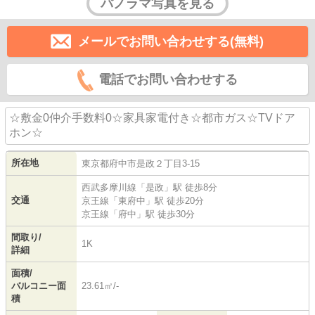
パノラマ写真を見る
メールでお問い合わせする(無料)
電話でお問い合わせする
☆敷金0仲介手数料0☆家具家電付き☆都市ガス☆TVドア
ホン☆
所在地
東京都
府中市
是政
２丁目3-15
西武多摩川線
「
是政
」駅 徒歩8分
交通
京王線
「
東府中
」駅 徒歩20分
京王線
「
府中
」駅 徒歩30分
間取り/
1K
詳細
面積/
バルコニー面
23.61㎡/-
積