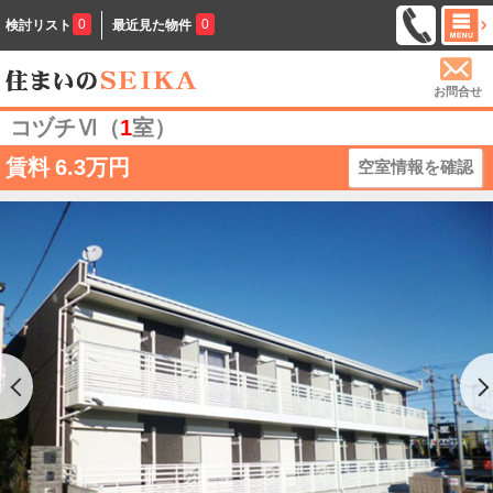
0
0
検討リスト
最近見た物件
お問合せ
コヅチⅥ（
1
室）
賃料
6.3万円
空室情報を確認