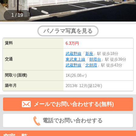
1 / 19
パノラマ写真を見る
賃料
6.3万円
武蔵野線
「
新座
」駅 徒歩18分
交通
東武東上線
「
朝霞台
」駅 徒歩39分
武蔵野線
「
北朝霞
」駅 徒歩43分
間取り(面積)
1K(26.08㎡)
築年月
2013年 12月(築12年)
メールでお問い合わせする(無料)
電話でお問い合わせする