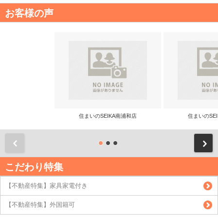
お客様の声
住まいのSEIKA南浦和店
住まいのSE
前
こだわり特集
【不動産特集】家具家電付き
【不動産特集】外国籍可