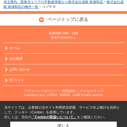
埼玉県内、西東京エリアの不動産情報なら株式会社成家 南浦和店
>
株式会社成
家 南浦和店の物件一覧
>
コヅチⅥ
ページトップに戻る
営業時間:10時～19時
定休日:定休日なし
ホーム
会社概要
お問い合わせ
PCサイト
プライバシーポリシー
利用規約
｜アクセスマップ
｜
Copyright(c) 住まいのSEIKA 南浦和店 ㈱成家 All rights reserved.
当サイトでは、お客様の当サイト利用状況把握、サービス向上検討を目的と
して、クッキー（Cookie）を使用しています。
詳しくは、当社の
「Cookieの取扱いについて」
をご確認ください。
閉じる