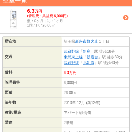
空室一覧
6.3
万
円
(管理費・共益費 6,000円)
敷：0ヶ月｜礼：1ヶ月
1階 / 1K / 26.08㎡
所在地
埼玉県
新座市
野火止
１丁目
武蔵野線
「
新座
」駅 徒歩18分
交通
東武東上線
「
朝霞台
」駅 徒歩39分
武蔵野線
「
北朝霞
」駅 徒歩43分
賃料
6.3万円
管理費等
6,000円
面積
26.08㎡
築年数
2013年 12月 (築12年)
種別/構造
アパート/鉄骨造
階建
2階建