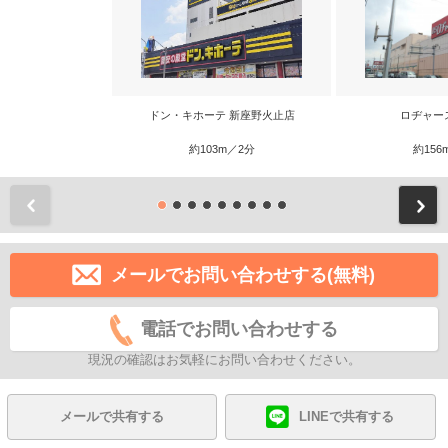
ドン・キホーテ 新座野火止店
ロヂャー
約103m／2分
約156
前
メールでお問い合わせする(無料)
電話でお問い合わせする
現況の確認はお気軽にお問い合わせください。
メールで共有する
LINEで共有する