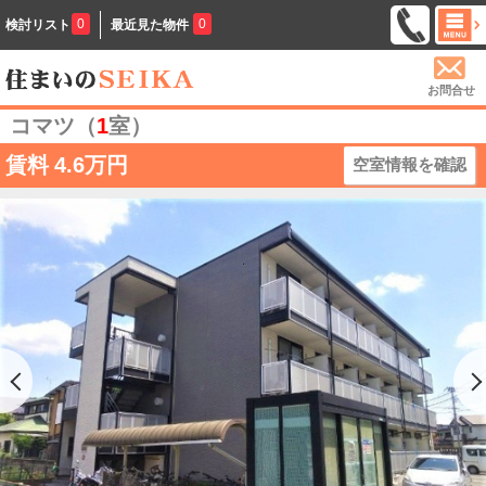
0
0
検討リスト
最近見た物件
お問合せ
コマツ（
1
室）
賃料
4.6万円
空室情報を確認