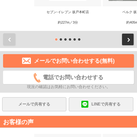
セブン-イレブン 坂戸本町店
ベルク 
約227m／3分
約405
前
メールでお問い合わせする(無料)
電話でお問い合わせする
現況の確認はお気軽にお問い合わせください。
メールで共有する
LINEで共有する
お客様の声