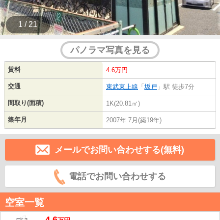
1 / 21
パノラマ写真を見る
賃料
4.6万円
交通
東武東上線
「
坂戸
」駅 徒歩7分
間取り(面積)
1K(20.81㎡)
築年月
2007年 7月(築19年)
メールでお問い合わせする(無料)
電話でお問い合わせする
空室一覧
4.6