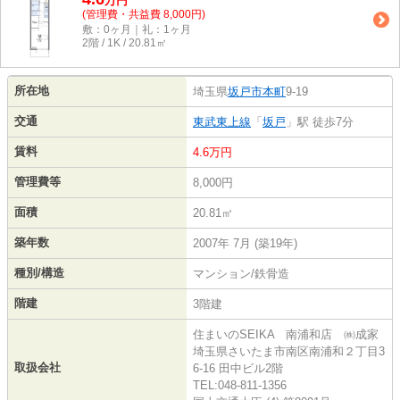
万
円
(管理費・共益費 8,000円)
敷：0ヶ月｜礼：1ヶ月
2階 / 1K / 20.81㎡
所在地
埼玉県
坂戸市
本町
9-19
交通
東武東上線
「
坂戸
」駅 徒歩7分
賃料
4.6万円
管理費等
8,000円
面積
20.81㎡
築年数
2007年 7月 (築19年)
種別/構造
マンション/鉄骨造
階建
3階建
住まいのSEIKA 南浦和店 ㈱成家
埼玉県さいたま市南区南浦和２丁目3
取扱会社
6-16 田中ビル2階
TEL:048-811-1356