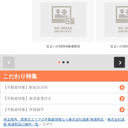
住まいのSEIKA南浦和店
住まいのSE
前
こだわり特集
【不動産特集】駅徒歩10分
【不動産特集】家具家電付き
【不動産特集】外国籍可
埼玉県内、西東京エリアの不動産情報なら株式会社成家 南浦和店
>
株式会社成
家 南浦和店の物件一覧
>
コマツ