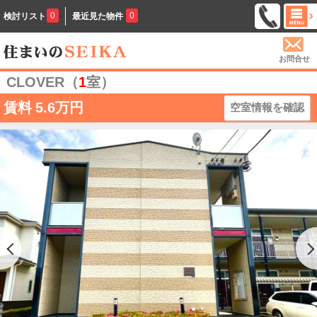
0
0
検討リスト
最近見た物件
お問合せ
CLOVER（
1
室）
賃料
5.6万円
空室情報を確認