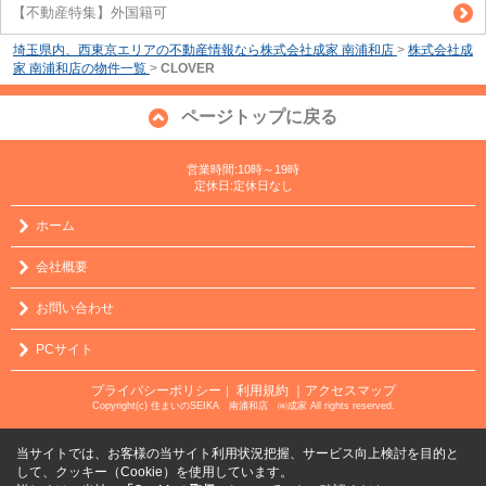
【不動産特集】外国籍可
埼玉県内、西東京エリアの不動産情報なら株式会社成家 南浦和店
>
株式会社成
家 南浦和店の物件一覧
>
CLOVER
ページトップに戻る
営業時間:10時～19時
定休日:定休日なし
ホーム
会社概要
お問い合わせ
PCサイト
プライバシーポリシー
利用規約
｜アクセスマップ
｜
Copyright(c) 住まいのSEIKA 南浦和店 ㈱成家 All rights reserved.
当サイトでは、お客様の当サイト利用状況把握、サービス向上検討を目的と
して、クッキー（Cookie）を使用しています。