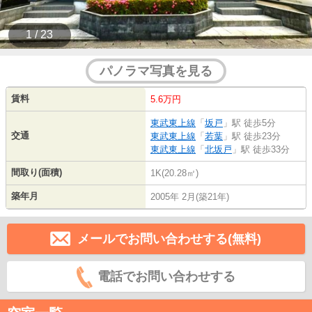
1 / 23
パノラマ写真を見る
賃料
5.6万円
東武東上線
「
坂戸
」駅 徒歩5分
交通
東武東上線
「
若葉
」駅 徒歩23分
東武東上線
「
北坂戸
」駅 徒歩33分
間取り(面積)
1K(20.28㎡)
築年月
2005年 2月(築21年)
メールでお問い合わせする(無料)
電話でお問い合わせする