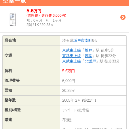
空室一覧
5.6
万
円
(管理費・共益費 6,000円)
敷：0ヶ月｜礼：1ヶ月
2階 / 1K / 20.28㎡
所在地
埼玉県
坂戸市
南町
8-5
東武東上線
「
坂戸
」駅 徒歩5分
交通
東武東上線
「
若葉
」駅 徒歩23分
東武東上線
「
北坂戸
」駅 徒歩33分
賃料
5.6万円
管理費等
6,000円
面積
20.28㎡
築年数
2005年 2月 (築21年)
種別/構造
アパート/鉄骨造
階建
2階建