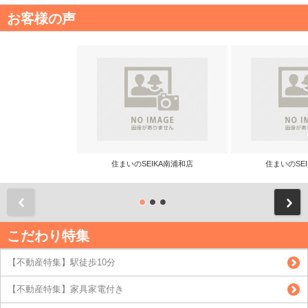
お客様の声
住まいのSEIKA南浦和店
住まいのSE
前
こだわり特集
【不動産特集】駅徒歩10分
【不動産特集】家具家電付き