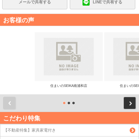
メールで共有する
LINEで共有する
お客様の声
住まいのSEIKA南浦和店
住まいのSE
前
こだわり特集
【不動産特集】家具家電付き