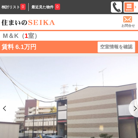
0
0
検討リスト
最近見た物件
お問合せ
M＆K（
1
室）
賃料
6.1万円
空室情報を確認