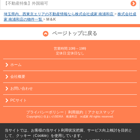
【不動産特集】外国籍可
埼玉県内、西東京エリアの不動産情報なら株式会社成家 南浦和店
>
株式会社成
家 南浦和店の物件一覧
>
M＆K
ページトップに戻る
営業時間:10時～19時
定休日:定休日なし
ホーム
会社概要
お問い合わせ
PCサイト
プライバシーポリシー
利用規約
｜アクセスマップ
｜
Copyright(c) 住まいのSEIKA 南浦和店 ㈱成家 All rights reserved.
当サイトでは、お客様の当サイト利用状況把握、サービス向上検討を目的と
して、クッキー（Cookie）を使用しています。