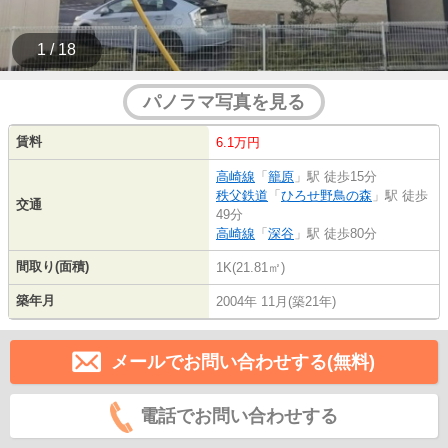
1 / 18
パノラマ写真を見る
賃料
6.1万円
高崎線
「
籠原
」駅 徒歩15分
秩父鉄道
「
ひろせ野鳥の森
」駅 徒歩
交通
49分
高崎線
「
深谷
」駅 徒歩80分
間取り(面積)
1K(21.81㎡)
築年月
2004年 11月(築21年)
メールでお問い合わせする(無料)
電話でお問い合わせする