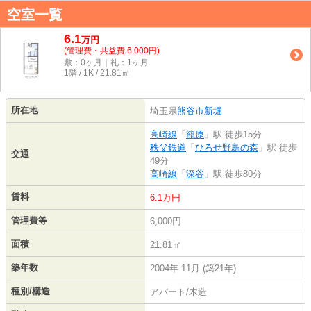
空室一覧
6.1
万
円
(管理費・共益費 6,000円)
敷：0ヶ月｜礼：1ヶ月
1階 / 1K / 21.81㎡
所在地
埼玉県
熊谷市
新堀
高崎線
「
籠原
」駅 徒歩15分
秩父鉄道
「
ひろせ野鳥の森
」駅 徒歩
交通
49分
高崎線
「
深谷
」駅 徒歩80分
賃料
6.1万円
管理費等
6,000円
面積
21.81㎡
築年数
2004年 11月 (築21年)
種別/構造
アパート/木造