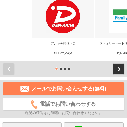
デンキチ熊谷本店
ファミリーマート 
約302m／4分
約651
前
メールでお問い合わせする(無料)
電話でお問い合わせする
現況の確認はお気軽にお問い合わせください。