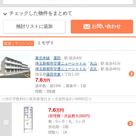
チェックした物件をまとめて
検討リストに追加
お問い合わせ
ミモザⅡ
賃貸｜マンション
東北本線
「
蓮田
」駅 徒歩4分
埼玉新都市交通ニューシャトル
「
丸山
」駅 徒歩41分
埼玉新都市交通ニューシャトル
「
志久
」駅 徒歩46分
埼玉県
蓮田市
東
１丁目1-20
7.6
万円
築年数：築19年 ｜募集中：
1室
階数：3階建
☆仲介手数料0☆家具家電付き☆水道料金0☆Wifi対応☆
7.6
万
円
(管理費・共益費 8,000円)
敷：0ヶ月｜礼：1ヶ月
所在階：1階
間取り：1K