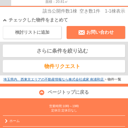
面積：20.81㎡
該当公開件数
1
棟 空き数
1
件
1-1
棟表示
チェックした物件をまとめて
検討リストに追加
お問い合わせ
さらに条件を絞り込む
物件リクエスト
埼玉県内、西東京エリアの不動産情報なら株式会社成家 南浦和店
>
物件一覧
ページトップに戻る
営業時間:10時～19時
定休日:定休日なし
ホーム