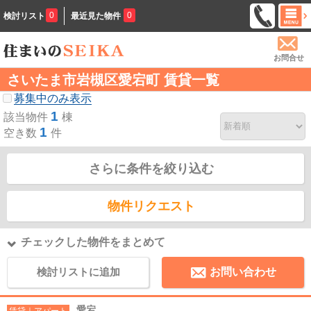
0
0
検討リスト
最近見た物件
お問合せ
さいたま市岩槻区愛宕町 賃貸一覧
募集中のみ表示
1
該当物件
棟
1
空き数
件
さらに条件を絞り込む
物件リクエスト
チェックした物件をまとめて
検討リストに追加
お問い合わせ
愛宕
賃貸｜アパート