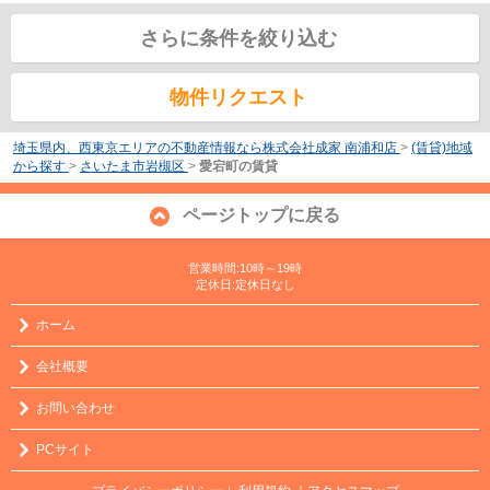
さらに条件を絞り込む
物件リクエスト
埼玉県内、西東京エリアの不動産情報なら株式会社成家 南浦和店
>
(賃貸)地域
から探す
>
さいたま市岩槻区
>
愛宕町の賃貸
ページトップに戻る
営業時間:10時～19時
定休日:定休日なし
ホーム
会社概要
お問い合わせ
PCサイト