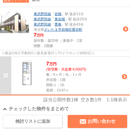
東武野田線
「
岩槻
」駅 徒歩11分
東武野田線
「
東岩槻
」駅 徒歩25分
東武野田線
「
豊春
」駅 徒歩43分
埼玉県
さいたま市岩槻区
愛宕町
7
万円
築年数：築20年 ｜募集中：
1室
階数：2階建
☆敷金0仲介手数料0☆家具家電付☆TVドアホン☆Wif対応☆
7
万
円
(管理費・共益費 6,000円)
敷：0ヶ月｜礼：1ヶ月
所在階：1階
間取り：1K
面積：19.87㎡
該当公開件数
1
棟 空き数
1
件
1-1
棟表示
チェックした物件をまとめて
検討リストに追加
お問い合わせ