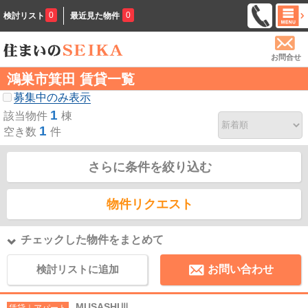
0
0
検討リスト
最近見た物件
お問合せ
鴻巣市箕田 賃貸一覧
募集中のみ表示
1
該当物件
棟
1
空き数
件
さらに条件を絞り込む
物件リクエスト
チェックした物件をまとめて
検討リストに追加
お問い合わせ
MUSASHIⅢ
賃貸｜アパート