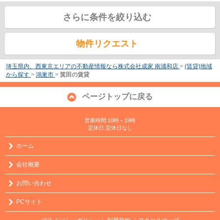
さらに条件を絞り込む
物件リクエスト
埼玉県内、西東京エリアの不動産情報なら株式会社成家 南浦和店
>
(賃貸)地域
から探す
>
鴻巣市
>
箕田の賃貸
ページトップに戻る
営業時間:10時～19時
定休日:定休日なし
ホーム
会社概要
お問い合わせ
PCサイト