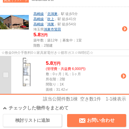
高崎線
「
北鴻巣
」駅 徒歩5分
高崎線
「
吹上
」駅 徒歩41分
高崎線
「
鴻巣
」駅 徒歩54分
埼玉県
鴻巣市
箕田
5.8
万円
築年数：築12年 ｜募集中：
1室
階数：2階建
☆敷金0仲介手数料0☆家具家電付き☆都市ガス☆Wif対応☆
5.8
万
円
(管理費・共益費 6,000円)
敷：0ヶ月｜礼：1ヶ月
所在階：2階
間取り：1K
面積：31.42㎡
該当公開件数
1
棟 空き数
1
件
1-1
棟表示
チェックした物件をまとめて
検討リストに追加
お問い合わせ