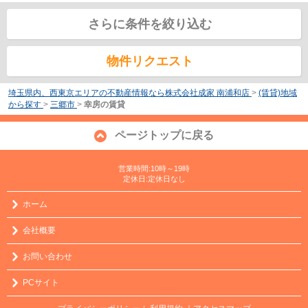
さらに条件を絞り込む
物件リクエスト
埼玉県内、西東京エリアの不動産情報なら株式会社成家 南浦和店
>
(賃貸)地域
から探す
>
三郷市
>
幸房の賃貸
ページトップに戻る
営業時間:10時～19時
定休日:定休日なし
ホーム
会社概要
お問い合わせ
PCサイト