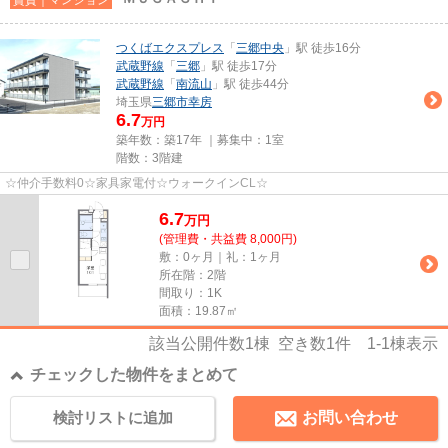
つくばエクスプレス
「
三郷中央
」駅 徒歩16分
武蔵野線
「
三郷
」駅 徒歩17分
武蔵野線
「
南流山
」駅 徒歩44分
埼玉県
三郷市
幸房
6.7
万円
築年数：築17年 ｜募集中：
1室
階数：3階建
☆仲介手数料0☆家具家電付☆ウォークインCL☆
6.7
万
円
(管理費・共益費 8,000円)
敷：0ヶ月｜礼：1ヶ月
所在階：2階
間取り：1K
面積：19.87㎡
該当公開件数
1
棟 空き数
1
件
1-1
棟表示
チェックした物件をまとめて
検討リストに追加
お問い合わせ