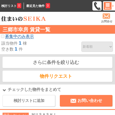
0
0
検討リスト
最近見た物件
お問合せ
三郷市幸房 賃貸一覧
募集中のみ表示
1
該当物件
棟
1
空き数
件
さらに条件を絞り込む
物件リクエスト
チェックした物件をまとめて
検討リストに追加
お問い合わせ
ＭＵＳＡＳＨＩ
賃貸｜マンション