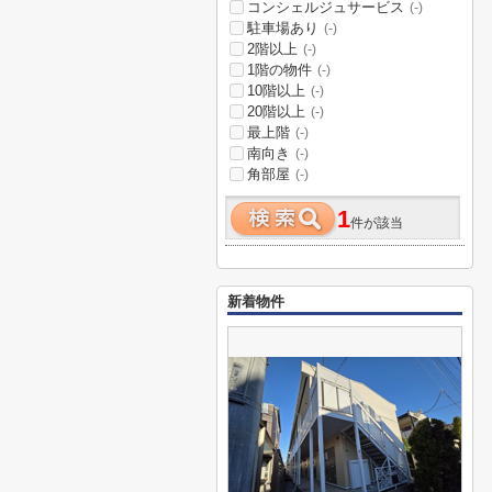
コンシェルジュサービス
(-)
駐車場あり
(-)
2階以上
(-)
1階の物件
(-)
10階以上
(-)
20階以上
(-)
最上階
(-)
南向き
(-)
角部屋
(-)
1
件が該当
新着物件