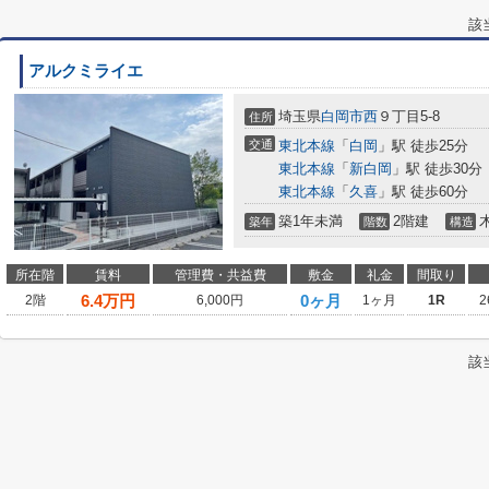
該
アルクミライエ
埼玉県
白岡市
西
９丁目5-8
住所
交通
東北本線
「
白岡
」駅 徒歩25分
東北本線
「
新白岡
」駅 徒歩30分
東北本線
「
久喜
」駅 徒歩60分
築1年未満
2階建
築年
階数
構造
所在階
賃料
管理費・共益費
敷金
礼金
間取り
6.4
万円
0ヶ月
2階
6,000円
1ヶ月
1R
2
該