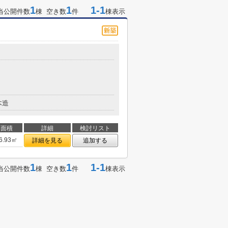
1
1
1-1
当公開件数
棟 空き数
件
棟表示
木造
面積
詳細
検討リスト
6.93㎡
詳細を見る
追加する
1
1
1-1
当公開件数
棟 空き数
件
棟表示