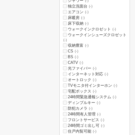
シャワー
(-)
独立洗面台
(-)
エアコン
(-)
床暖房
(-)
床下収納
(-)
ウォークインクロゼット
(-)
ウォークインシューズクロゼット
(-)
収納豊富
(-)
CS
(-)
BS
(-)
CATV
(-)
光ファイバー
(-)
インターネット対応
(-)
オートロック
(-)
TVモニタ付インターホン
(-)
宅配ボックス
(-)
24時間緊急通報システム
(-)
ディンプルキー
(-)
防犯カメラ
(-)
24時間有人管理
(-)
フロントサービス
(-)
24時間ゴミ出し可
(-)
住戸内覧可能
(-)