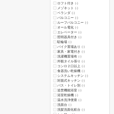
ロフト付き
(-)
メゾネット
(-)
ベランダ
(-)
バルコニー
(-)
ルーフバルコニー
(-)
オール電化
(-)
エレベーター
(-)
照明器具付き
(-)
駐輪場
(-)
バイク置場あり
(-)
家具・家電付き
(-)
洗濯機置場有
(-)
外観タイル張り
(-)
コンロ２口以上
(-)
食器洗い乾燥機
(-)
システムキッチン
(-)
対面式キッチン
(-)
バス・トイレ別
(-)
追焚機能浴室
(-)
浴室乾燥機
(-)
温水洗浄便座
(-)
洗面台
(-)
洗髪洗面化粧台
(-)