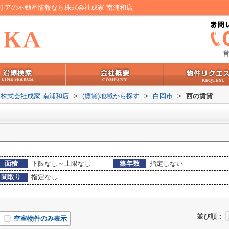
リアの不動産情報なら株式会社成家 南浦和店
営
株式会社成家 南浦和店
>
(賃貸)地域から探す
>
白岡市
>
西の賃貸
面積
下限なし～上限なし
築年数
指定しない
間取り
指定なし
並び順：
空室物件のみ表示