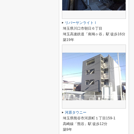
リバーサンライトⅠ
埼玉県川口市朝日６丁目
埼玉高速鉄道「南鳩ヶ谷」駅 徒歩16分
築19年
河原タウニー
埼玉県熊谷市河原町１丁目159-1
高崎線「熊谷」駅 徒歩12分
築9年