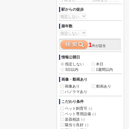
駅からの徒歩
築年数
1
件が該当
情報公開日
指定しない
本日
3日以内
1週間以内
画像・動画あり
画像あり
動画あり
パノラマあり
こだわり条件
ペット飼育可
(-)
ペット専用設備
(-)
楽器相談
(-)
陽当り良好
(-)