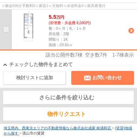
☆敷金0仲介手数料0☆家賃1ヶ月無料☆水道料金0☆家具家電付
5.5
万
円
(管理費・共益費 8,000円)
敷：0ヶ月｜礼：1ヶ月
所在階：2階
間取り：1K
面積：20.81㎡
該当公開件数
7
棟 空き数
7
件
1-7
棟表示
チェックした物件をまとめて
検討リストに追加
お問い合わせ
さらに条件を絞り込む
物件リクエスト
埼玉県内、西東京エリアの不動産情報なら株式会社成家 南浦和店
>
(賃貸)地域
から探す
>
流山市の賃貸