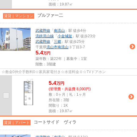
面積：19.87㎡
ブルファー二
賃貸｜マンション
武蔵野線
「
南流山
」駅 徒歩4分
流鉄流山線
「
小金城趾
」駅 徒歩23分
武蔵野線
「
三郷
」駅 徒歩25分
千葉県
流山市
南流山
３丁目3-7
5.4
万円
築年数：築22年 ｜募集中：
1室
階数：3階建
☆敷金0仲介手数料0☆家具家電付き☆水道料金０☆TVドアホン
5.4
万
円
(管理費・共益費 8,000円)
敷：0ヶ月｜礼：1ヶ月
所在階：3階
間取り：1K
面積：19.87㎡
コートサイド ヴィラ
賃貸｜アパート