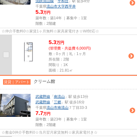
流鉄流山線
「
平和台
」駅 徒歩8分
千葉県
流山市
大字西平井
5.3
万円
築年数：築14年 ｜募集中：
1室
階数：2階建
☆仲介手数料0☆家賃1ヶ月無料☆家具家電付き☆Wif対応☆
5.3
万
円
(管理費・共益費 6,000円)
敷：0ヶ月｜礼：1ヶ月
所在階：2階
間取り：1K
面積：21.81㎡
クリーム館
賃貸｜アパート
武蔵野線
「
南流山
」駅 徒歩13分
武蔵野線
「
三郷
」駅 徒歩16分
千葉県
流山市
南流山
７丁目33-3
7.7
万円
築年数：築23年 ｜募集中：
1室
階数：2階建
☆敷金0仲介手数料0☆当月翌月家賃無料☆家具家電付き☆