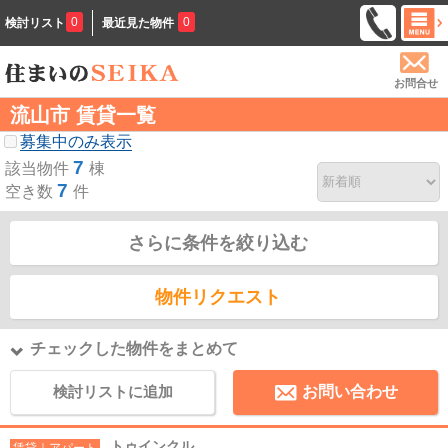
0
0
検討リスト
最近見た物件
お問合せ
流山市 賃貸一覧
募集中のみ表示
7
該当物件
棟
7
空き数
件
さらに条件を絞り込む
物件リクエスト
チェックした物件をまとめて
検討リストに追加
お問い合わせ
トゥインクル
賃貸｜アパート