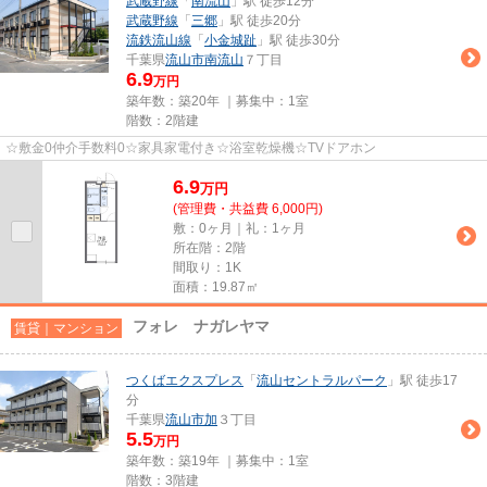
武蔵野線
「
南流山
」駅 徒歩12分
武蔵野線
「
三郷
」駅 徒歩20分
流鉄流山線
「
小金城趾
」駅 徒歩30分
千葉県
流山市
南流山
７丁目
6.9
万円
築年数：築20年 ｜募集中：
1室
階数：2階建
☆敷金0仲介手数料0☆家具家電付き☆浴室乾燥機☆TVドアホン
6.9
万
円
(管理費・共益費 6,000円)
敷：0ヶ月｜礼：1ヶ月
所在階：2階
間取り：1K
面積：19.87㎡
フォレ ナガレヤマ
賃貸｜マンション
つくばエクスプレス
「
流山セントラルパーク
」駅 徒歩17
分
千葉県
流山市
加
３丁目
5.5
万円
築年数：築19年 ｜募集中：
1室
階数：3階建