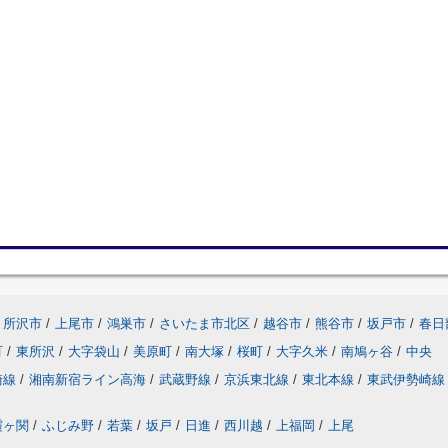
所沢市
/
上尾市
/
鴻巣市
/
さいたま市北区
/
越谷市
/
熊谷市
/
坂戸市
/
春日
町
/
東所沢
/
大字袋山
/
美原町
/
南大塚
/
桜町
/
大字久米
/
南鳩ヶ谷
/
中央
崎線
/
湘南新宿ライン高海
/
武蔵野線
/
京浜東北線
/
東北本線
/
東武伊勢崎線
霞ヶ関
/
ふじみ野
/
若葉
/
坂戸
/
日進
/
西川越
/
上福岡
/
上尾