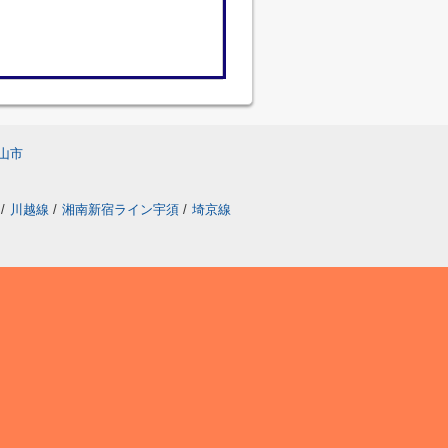
山市
/
川越線
/
湘南新宿ライン宇須
/
埼京線