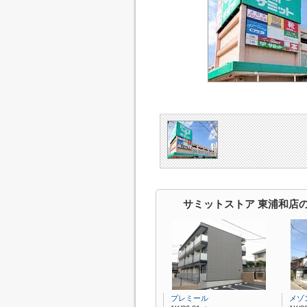
サミットストア 東浦和店
プレミール
メゾ