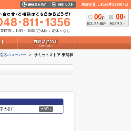
最終更新：2026年08月07日
00
00
件
件
最近見た物件
検討リスト
業時間：10時～19時
定休日：定休日なし
南区のスーパー
>
サミットストア 東浦和
字大谷口
MAP
▼