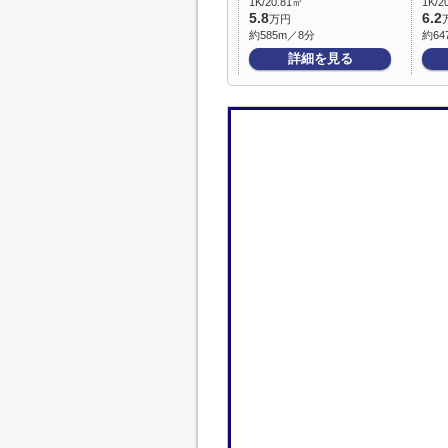
1K/20.81㎡
1K/2
5.8
6.2
万円
約585m／8分
約64
詳細を見る