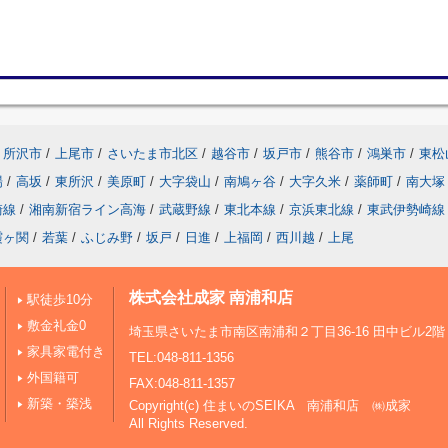
所沢市
/
上尾市
/
さいたま市北区
/
越谷市
/
坂戸市
/
熊谷市
/
鴻巣市
/
東松
場
/
高坂
/
東所沢
/
美原町
/
大字袋山
/
南鳩ヶ谷
/
大字久米
/
薬師町
/
南大塚
崎線
/
湘南新宿ライン高海
/
武蔵野線
/
東北本線
/
京浜東北線
/
東武伊勢崎線
霞ヶ関
/
若葉
/
ふじみ野
/
坂戸
/
日進
/
上福岡
/
西川越
/
上尾
株式会社成家 南浦和店
駅徒歩10分
敷金礼金0
埼玉県さいたま市南区南浦和２丁目36-16 田中ビル2階
家具家電付き
TEL:048-811-1356
外国籍可
FAX:048-811-1357
新築・築浅
Copyright(c) 住まいのSEIKA 南浦和店 ㈱成家
All Rights Reserved.