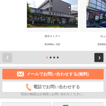
田中ストアー
やぶ
約448m／6分
約560
前
メールでお問い合わせする(無料)
電話でお問い合わせする
現況の確認はお気軽にお問い合わせください。