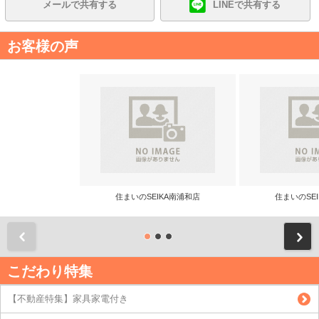
メールで共有する
LINEで共有する
お客様の声
住まいのSEIKA南浦和店
住まいのSE
前
こだわり特集
【不動産特集】家具家電付き