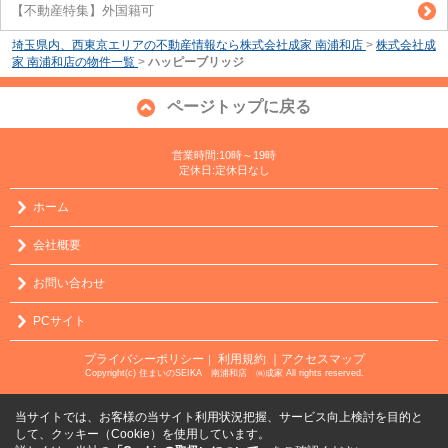
【不動産特集】外国籍可
埼玉県内、西東京エリアの不動産情報なら株式会社成家 南浦和店
>
株式会社成
家 南浦和店の物件一覧
>
ハッピーブリッジ
ページトップに戻る
営業時間:10時～19時
定休日:定休日なし
ホーム
会社概要
お問い合わせ
PCサイト
プライバシーポリシー
利用規約
｜アクセスマップ
｜
Copyright(c) 住まいのSEIKA 南浦和店 ㈱成家 All rights reserved.
当サイトでは、お客様の当サイト利用状況把握、サービス向上検討を目的と
して、クッキー（Cookie）を使用しています。