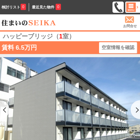
0
0
検討リスト
最近見た物件
お問合せ
ハッピーブリッジ（
1
室）
賃料
6.5万円
空室情報を確認