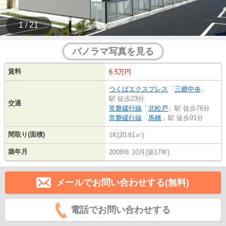
1 / 21
パノラマ写真を見る
賃料
6.5万円
つくばエクスプレス
「
三郷中央
」
駅 徒歩23分
交通
常磐緩行線
「
北松戸
」駅 徒歩76分
常磐緩行線
「
馬橋
」駅 徒歩91分
間取り(面積)
1K(20.81㎡)
築年月
2008年 10月(築17年)
メールでお問い合わせする(無料)
電話でお問い合わせする