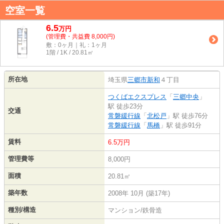
空室一覧
6.5
万
円
(管理費・共益費 8,000円)
敷：0ヶ月｜礼：1ヶ月
1階 / 1K / 20.81㎡
所在地
埼玉県
三郷市
新和
４丁目
つくばエクスプレス
「
三郷中央
」
駅 徒歩23分
交通
常磐緩行線
「
北松戸
」駅 徒歩76分
常磐緩行線
「
馬橋
」駅 徒歩91分
賃料
6.5万円
管理費等
8,000円
面積
20.81㎡
築年数
2008年 10月 (築17年)
種別/構造
マンション/鉄骨造