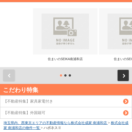
住まいのSEIKA南浦和店
住まいのSE
前
こだわり特集
【不動産特集】家具家電付き
【不動産特集】外国籍可
埼玉県内、西東京エリアの不動産情報なら株式会社成家 南浦和店
>
株式会社成
家 南浦和店の物件一覧
>
ハポネスⅡ