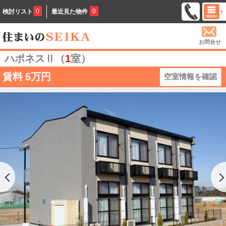
0
0
検討リスト
最近見た物件
お問合せ
ハポネスⅡ（
1
室）
賃料
5万円
空室情報を確認