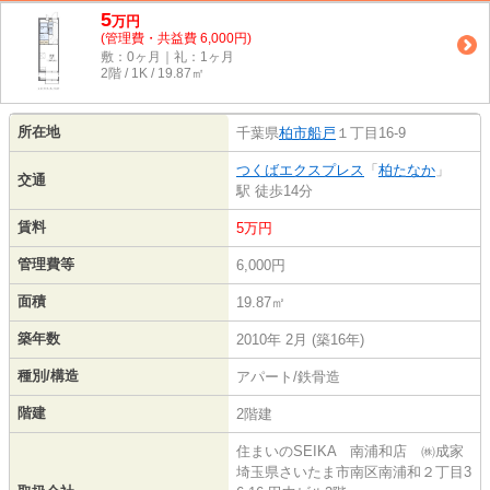
5
万
円
(管理費・共益費 6,000円)
敷：0ヶ月｜礼：1ヶ月
2階 / 1K / 19.87㎡
所在地
千葉県
柏市
船戸
１丁目16-9
つくばエクスプレス
「
柏たなか
」
交通
駅 徒歩14分
賃料
5万円
管理費等
6,000円
面積
19.87㎡
築年数
2010年 2月 (築16年)
種別/構造
アパート/鉄骨造
階建
2階建
住まいのSEIKA 南浦和店 ㈱成家
埼玉県さいたま市南区南浦和２丁目3