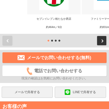
セブンイレブン柏たなか西店
ファミリーマー
約464m／6分
約831
前
メールでお問い合わせする(無料)
電話でお問い合わせする
現況の確認はお気軽にお問い合わせください。
メールで共有する
LINEで共有する
お客様の声