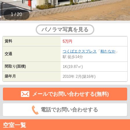
1 / 20
パノラマ写真を見る
賃料
5万円
つくばエクスプレス
「
柏たなか
」
交通
駅 徒歩14分
間取り(面積)
1K(19.87㎡)
築年月
2010年 2月(築16年)
メールでお問い合わせする(無料)
電話でお問い合わせする
空室一覧